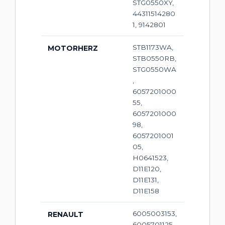
STG0550XY,
44311514280
1, 9142801
STB1173WA,
MOTORHERZ
STB0550RB,
STG0550WA
,
6057201000
55,
6057201000
98,
6057201001
05,
H0641523,
D11E120,
D11E131,
D11E158
6005003153,
RENAULT
6005701125,