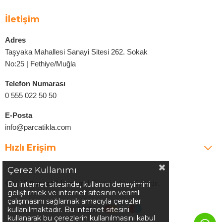
İletişim
Adres
Taşyaka Mahallesi Sanayi Sitesi 262. Sokak
No:25 | Fethiye/Muğla
Telefon Numarası
0 555 022 50 50
E-Posta
info@parcatikla.com
Hızlı Erişim
Çerez Kullanımı
©2025
Parcatikla.com
| Tüm Hakları Saklıdır.
Bu internet sitesinde, kullanıcı deneyimini
geliştirmek ve internet sitesinin verimli
çalışmasını sağlamak amacıyla çerezler
kullanılmaktadır. Bu internet sitesini
kullanarak bu çerezlerin kullanılmasını kabul