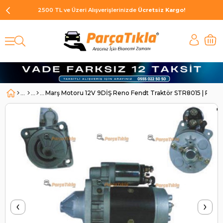
2500 TL ve Üzeri Alışverişlerinizde
Ücretsiz Kargo!
Marş Motoru 12V 9DİŞ Reno Fendt Traktör STR8015 | REM
‹
›