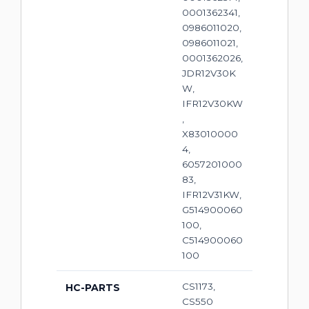
0001362341,
0986011020,
0986011021,
0001362026,
JDR12V30K
W,
IFR12V30KW
,
X83010000
4,
6057201000
83,
IFR12V31KW,
G514900060
100,
C514900060
100
CS1173,
HC-PARTS
CS550