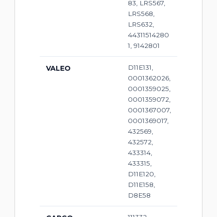
83, LRS567,
LRS568,
LRS632,
44311514280
1, 9142801
D11E131,
VALEO
0001362026,
0001359025,
0001359072,
0001367007,
0001369017,
432569,
432572,
433314,
433315,
D11E120,
D11E158,
D8E58