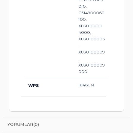
010,
G514900060
100,
X83010000
4000,
X830100006
,
X830100009
,
X830100009
000
18460N
WPS
YORUMLAR
(0)