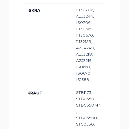
11130706,
ISKRA
AZJ3244,
IS0706,
11130669,
11130670,
11132155,
AZE4240,
AZJ3218,
AZJ3219,
IS0669,
IS0670,
IS1388
STB1173,
KRAUF
STB0550LC,
STB0550MN
,
STB0550UL,
STG0550,