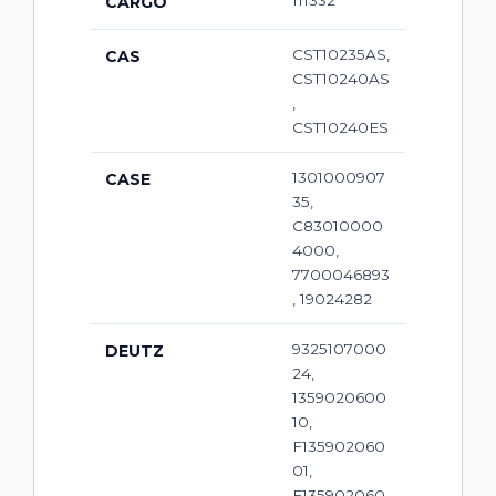
111332
CARGO
CST10235AS,
CAS
CST10240AS
,
CST10240ES
1301000907
CASE
35,
C83010000
4000,
7700046893
, 19024282
9325107000
DEUTZ
24,
1359020600
10,
F135902060
01,
F135902060