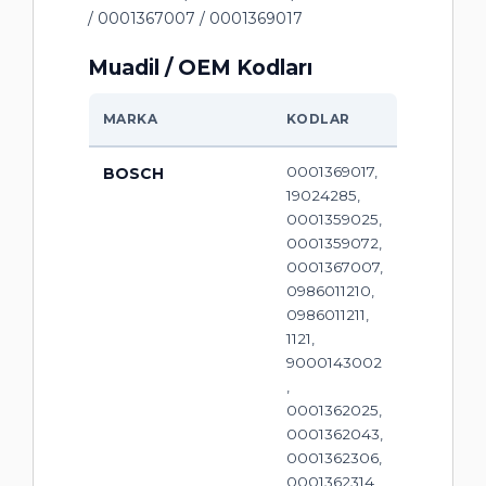
/ 0001367007 / 0001369017
Muadil / OEM Kodları
MARKA
KODLAR
0001369017,
BOSCH
19024285,
0001359025,
0001359072,
0001367007,
0986011210,
0986011211,
1121,
9000143002
,
0001362025,
0001362043,
0001362306,
0001362314,