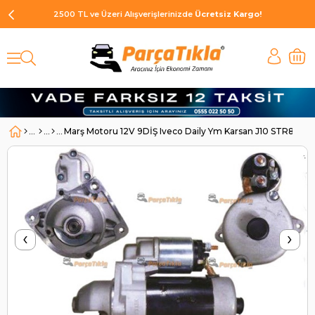
2500 TL ve Üzeri Alışverişlerinizde
Ücretsiz Kargo!
Marş Motoru 12V 9DİŞ Iveco Daily Ym Karsan J10 STR8
‹
›