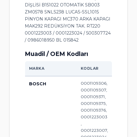
DİŞLİSİ B151022 OTOMATİK SB003
ZM0578 SNLS238 LUCAS-SSL1015
PİNYON KAPAGI MC370 ARKA KAPAGI
MAK292 REDÜKSİYON TAK. RT220
0001223003 / 0001223024 / 500307724
/ 0986018950 BL 015842
Muadil / OEM Kodları
MARKA
KODLAR
0001109306,
BOSCH
0001109307,
0001109371,
0001109375,
0001109376,
0001223003
,
0001223007,