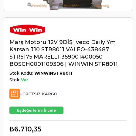
Marş Motoru 12V 9DİŞ Iveco Daily Ym
Karsan J10 STR8011 VALEO-438487
STR5175 MARELLİ-359001400050
BOSCH0001109306 | WINWIN STR8011
Stok Kodu
WINWINSTR8011
Stok:
Var
ÜCRETSIZ KARGO
Eşdeğerlerini İncele
₺6.710,35