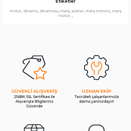
Etiketler
motor
dinamo
dinamosu
marş
starter
marş motoru
marş
,
,
,
,
,
,
motor
,
,
GÜVENLİ ALIŞVERİŞ
UZMAN EKİP
256Bit SSL Sertifikası ile
Tecrübeli çalışanlarımızla
Alışverişte Bilgileriniz
daima yanınızdayız!
Güvende