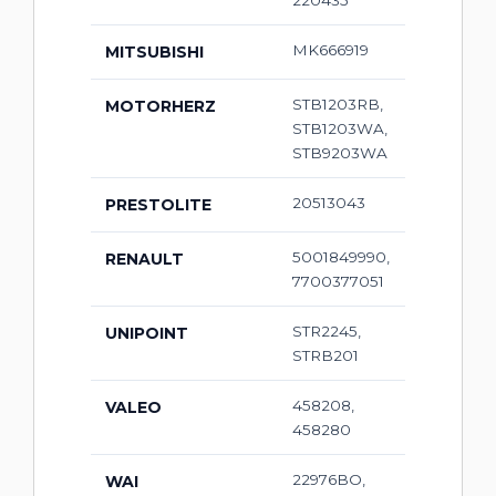
220435
MK666919
MITSUBISHI
STB1203RB,
MOTORHERZ
STB1203WA,
STB9203WA
20513043
PRESTOLITE
5001849990,
RENAULT
7700377051
STR2245,
UNIPOINT
STRB201
458208,
VALEO
458280
22976BO,
WAI