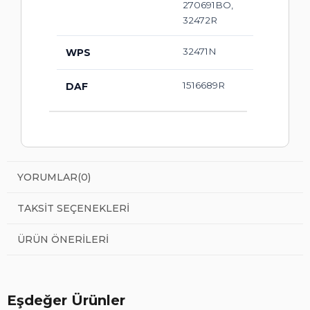
270691BO,
32472R
32471N
WPS
1516689R
DAF
YORUMLAR
(0)
TAKSIT SEÇENEKLERI
ÜRÜN ÖNERILERI
Eşdeğer Ürünler