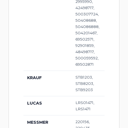
2995990,
42498717,
500307724,
50408688,
504086888,
504201467,
69502571,
92901859,
48498717,
500059592,
69502871
STB1203,
KRAUF
STB8203,
STB9203
LRS01471,
LUCAS
LRS1471
220156,
MESSMER