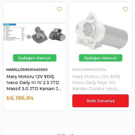
MARELLI359001400050
BOSCH1986S10034
Marş Motoru 12V 9DİŞ
Marş Motoru 12V 9DİŞ
Iveco Daily III IV 2.3 JTD
Iveco Daily Pejo J10
Massıf 3.0 JTD Karsan J10
Karsan Ducato Iveco
2.3JTD | MARELLI
Daily Fuso Canter
₺6.186,84
₺7.600,72
359001400050
Peugeot Karsan J10 |
Stok Sorunuz
BOSCH 1986S10034