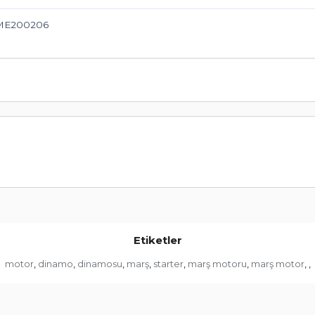
 ME200206
Etiketler
motor
dinamo
dinamosu
marş
starter
marş motoru
marş motor
,
,
,
,
,
,
,
,