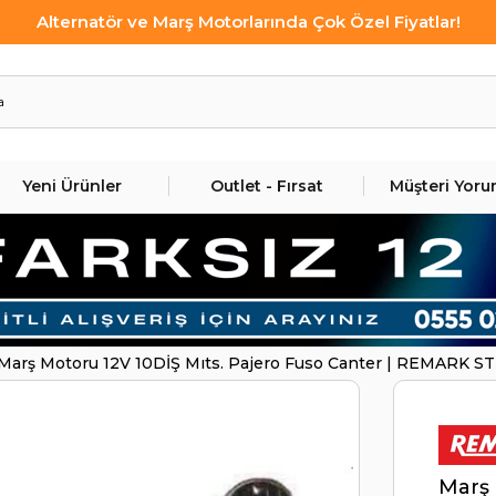
Alternatör ve Marş Motorlarında Çok Özel Fiyatlar!
Yeni Ürünler
Outlet - Fırsat
Müşteri Yoru
Marş Motoru 12V 10DİŞ Mıts. Pajero Fuso Canter | REMARK S
Marş 