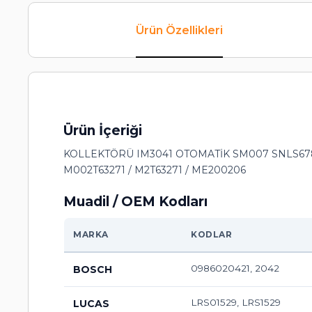
Ürün Özellikleri
Ürün İçeriği
KOLLEKTÖRÜ IM3041 OTOMATİK SM007 SNLS678 
M002T63271 / M2T63271 / ME200206
Muadil / OEM Kodları
MARKA
KODLAR
0986020421, 2042
BOSCH
LRS01529, LRS1529
LUCAS