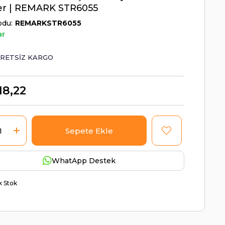
er | REMARK STR6055
odu
REMARKSTR6055
ar
RETSIZ KARGO
18,22
WhatApp Destek
ik Stok