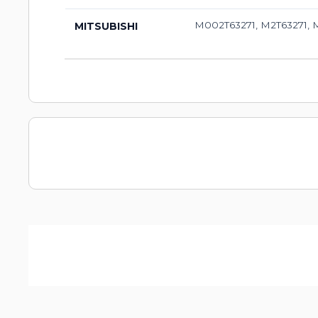
M002T63271, M2T63271,
MITSUBISHI