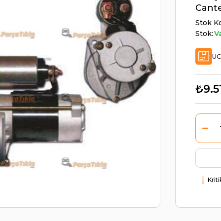
Cant
Stok K
Stok:
V
ÜC
₺9.5
Krit