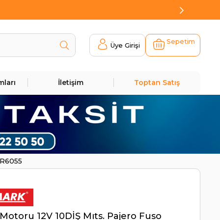
Sepetim
Üye Girişi
mları
İletişim
Toptan Satış
TR6055
Motoru 12V 10DİŞ Mıts. Pajero Fuso