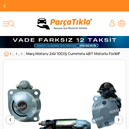
Marş Motoru 24V 10DİŞ Cummins 4BT Motorlu Forklift Je
‹
›