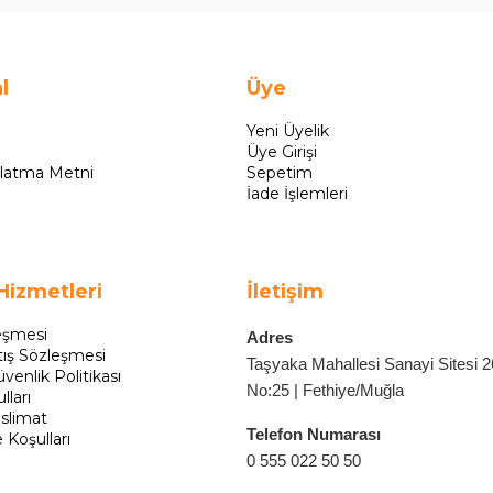
l
Üye
Yeni Üyelik
Üye Girişi
latma Metni
Sepetim
İade İşlemleri
Hizmetleri
İletişim
eşmesi
Adres
tış Sözleşmesi
Taşyaka Mahallesi Sanayi Sitesi 
üvenlik Politikası
No:25 | Fethiye/Muğla
lları
slimat
Telefon Numarası
e Koşulları
0 555 022 50 50