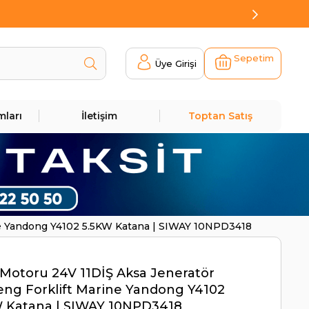
Sepetim
Üye Girişi
mları
İletişim
Toptan Satış
ine Yandong Y4102 5.5KW Katana | SIWAY 10NPD3418
Motoru 24V 11DİŞ Aksa Jeneratör
ng Forklift Marine Yandong Y4102
W Katana | SIWAY 10NPD3418