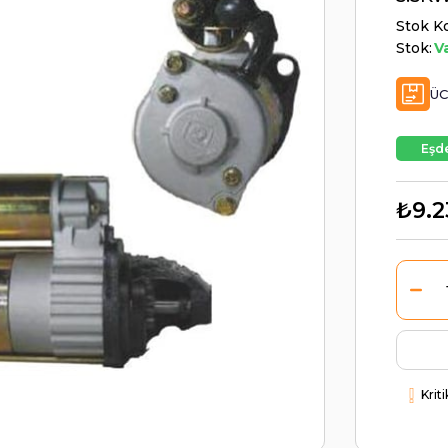
Stok K
Stok:
V
ÜC
Eşde
₺9.2
Krit