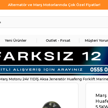
Alternatör ve Marş Motorlarında Çok Özel Fiyatlar!
Yeni Ürünler
Outlet - Fırsat
Müşteri Yoru
Marş Motoru 24V 11DİŞ Aksa Jeneratör Huafeng Forklift Mar
Marş 
Huafe
5.5K