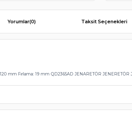
Yorumlar
(0)
Taksit Seçenekleri
lçüsü: 120 mm Fırlama: 19 mm QD2365AD JENARETÖR JENERETÖ