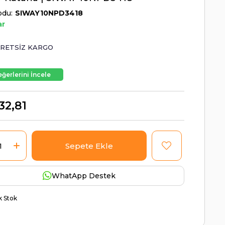
odu
SIWAY10NPD3418
ar
RETSIZ KARGO
ğerlerini İncele
32,81
WhatApp Destek
ik Stok