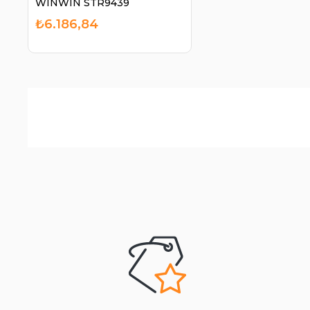
WINWIN STR9439
₺6.186,84