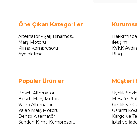
Öne Çıkan Kategoriler
Kurumsa
Alternatör - Şarj Dinamosu
Hakkımızda
Marş Motoru
İletişim
Klima Kompresörü
KVKK Aydın
Aydınlatma
Blog
Popüler Ürünler
Müşteri 
Bosch Alternatör
Üyelik Sözl
Bosch Marş Motoru
Mesafeli Sa
Valeo Alternatör
Gizlilik ve G
Valeo Marş Motoru
Garanti Koşu
Denso Alternatör
Kargo ve Te
Sanden Klima Kompresörü
İptal ve İad