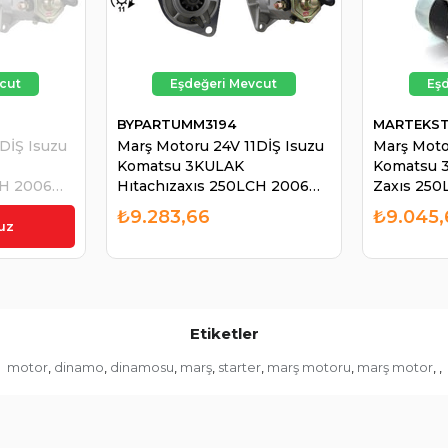
BYPARTUMM3194
MARTEKST
DİŞ Isuzu
Marş Motoru 24V 11DİŞ Isuzu
Marş Moto
Komatsu 3KULAK
Komatsu 
CH 2006
Hıtachızaxıs 250LCH 2006
Zaxıs 25
 Isuzu
Excavatör STR6160 Isuzu
Excavatör
₺9.283,66
₺9.045,
ra / Jcb /
6BD1 - 6BG1 Motorlara / Jcb /
Motorlara 
uz
TR18190
Daewo | BYPART UMM3194
| MARTEK
Etiketler
motor
dinamo
dinamosu
marş
starter
marş motoru
marş motor
,
,
,
,
,
,
,
,