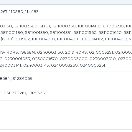
267, 110580, 114483
3150, 1811003380, 6BD1, 1811000360, 1811001410, 1811001890, 1811
5811001180, 5811001390, 5811001391, 5811001560, 5811001620, 581
[6BG1], 01.1982, 1811004010, 1811004011, 1811004012, 1811004013,
019-140RS, 19868N, 0240003150, 2019140RS, 0210003291, 02100
2, 0230001033, 0230001670, 0230003000, 0230003010, 023000
240003141, 0240003143, 0240003260, 0240003261
9868N, 91284069
, 0311270210, DRS3217