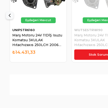
UNIPSTR6160
WUTSESTR18190
Marş Motoru 24V 11DİŞ Isuzu
Marş Motoru 24V 11
Komatsu 3KULAK
Komatsu 3KULAK
Hıtachızaxıs 250LCH 2006
Hıtachızaxıs 250L
Excavatör STR6160 Isuzu
Excavatör STR6160
₺14.431,33
₺10.569,09
6BD1 - 6BG1 Motorlara / Jcb /
6BD1 - 6BG1 Motorla
Stok Sorun
Daewo | UNIPOINT STR6160
Daewo | WUTSE S