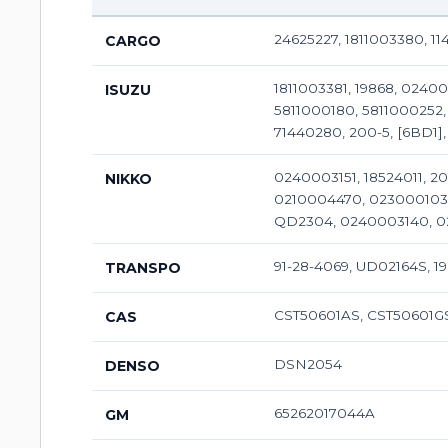
24625227, 1811003380, 114
CARGO
1811003381, 19868, 024000
ISUZU
5811000180, 5811000252, 
71440280, 200-5, [6BD1], 
0240003151, 18524011, 2
NIKKO
0210004470, 023000103
QD2304, 0240003140, 0
91-28-4069, UD02164S, 1
TRANSPO
CST50601AS, CST50601GS
CAS
DSN2054
DENSO
65262017044A
GM