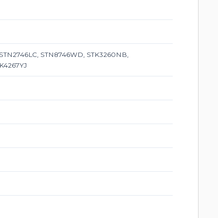
 STN2746LC, STN8746WD, STK3260NB,
TK4267YJ