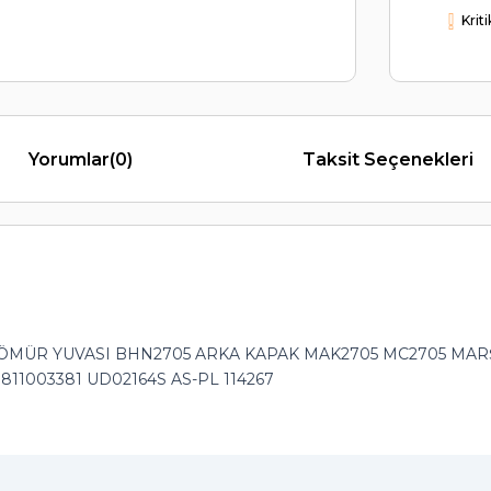
Krit
Yorumlar
(0)
Taksit Seçenekleri
ÖMÜR YUVASI BHN2705 ARKA KAPAK MAK2705 MC2705 MARŞ D
 1811003381 UD02164S AS-PL 114267