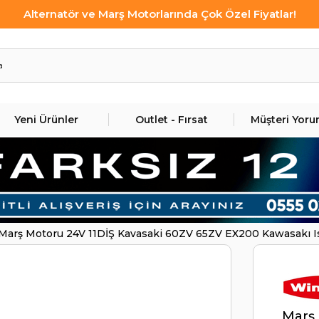
Alternatör ve Marş Motorlarında Çok Özel Fiyatlar!
Yeni Ürünler
Outlet - Fırsat
Müşteri Yoru
Marş Motoru 24V 11DİŞ Kavasaki 60ZV 65ZV EX200 Kawasakı 
6BG1T Isuzu Motorlar | WINWIN STR2705
Marş 