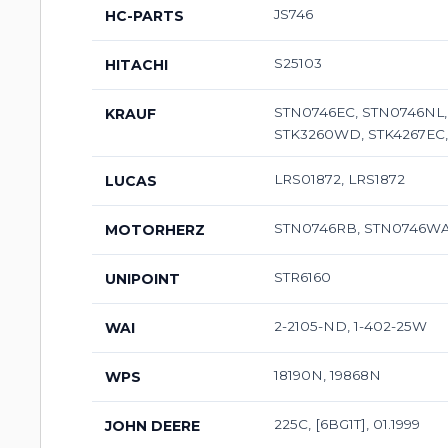
JS746
HC-PARTS
S25103
HITACHI
STN0746EC, STN0746NL,
KRAUF
STK3260WD, STK4267EC, 
LRS01872, LRS1872
LUCAS
STN0746RB, STN0746WA
MOTORHERZ
STR6160
UNIPOINT
2-2105-ND, 1-402-25W
WAI
18190N, 19868N
WPS
225C, [6BG1T], 01.1999
JOHN DEERE