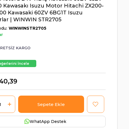
 Kawasakı Isuzu Motor Hitachi ZX200-
00 Kawasaki 60ZV 6BG1T Isuzu
rlar | WINWIN STR2705
odu
WINWINSTR2705
ar
RETSIZ KARGO
ğerlerini İncele
140,39
WhatApp Destek