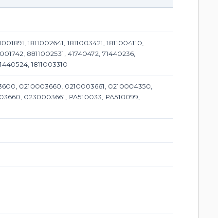
001891, 1811002641, 1811003421, 1811004110,
1001742, 8811002531, 41740472, 71440236,
 71440524, 1811003310
03600, 0210003660, 0210003661, 0210004350,
3660, 0230003661, PA510033, PA510099,