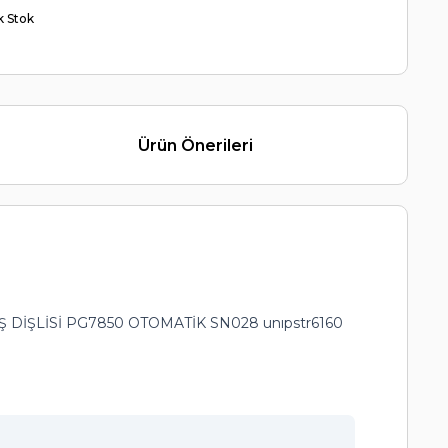
ik Stok
Ürün Önerileri
İŞLİSİ PG7850 OTOMATİK SN028 unıpstr6160