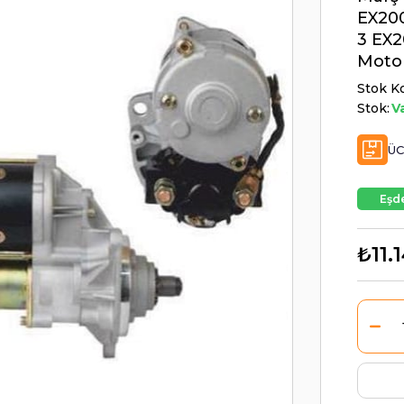
EX200
3 EX2
Moto
Stok K
Stok:
V
ÜC
Eşde
₺11.