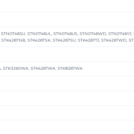
 STN0746SU, STN0746UL, STN0746US, STN0746WD, STN0746YJ,
STK4267NB, STK4267SK, STK4267SU, STK4267TJ, STK4267WD, S
, STK3260WA, STK4267WA, STK8267WA