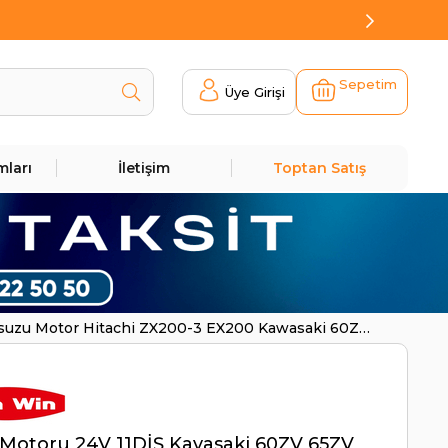
Sepetim
Üye Girişi
mları
İletişim
Toptan Satış
Isuzu Motor Hitachi ZX200-3 EX200 Kawasaki 60ZV
Motoru 24V 11DİŞ Kavasaki 60ZV 65ZV