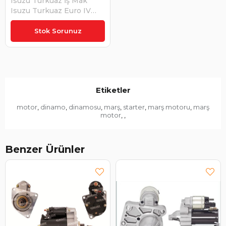
Isuzu Turkuaz İş Mak
Isuzu Turkuaz Euro IV
4HK1 Motorlu İş
₺10.466,19
Makinalarına Sumıtomo
Stok Sorunuz
Jcb Excavatör | WUTSE
STR19763
Etiketler
motor
dinamo
dinamosu
marş
starter
marş motoru
marş
,
,
,
,
,
,
motor
,
,
Benzer Ürünler