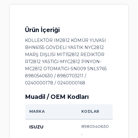
Ürün İçeriği
KOLLEKTÖR IM2812 KÖMÜR YUVASI
BHN6155 GÖVDELİ YASTIK NYC2812
MARŞ DİŞLİSİ MIT152812 REDİKTÖR
RT2812 YASTİĞİ-MYC2812 PİNYON-
MC2812 OTOMATİĞİ-SN009 SNLS765
8980540630 / 8980703211 /
0240000178 / 0240000168
Muadil / OEM Kodları
MARKA
KODLAR
8980540630
ISUZU
,