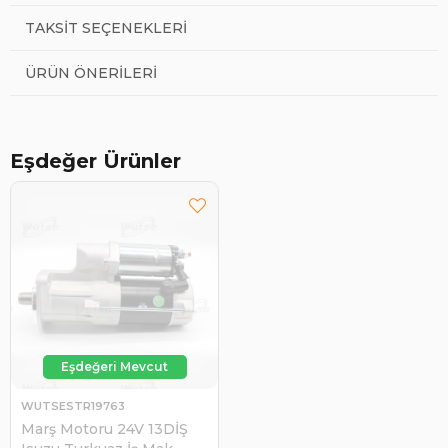
TAKSIT SEÇENEKLERI
ÜRÜN ÖNERILERI
Eşdeğer Ürünler
WUTSESTR19763
Marş Motoru 24V 13DİŞ