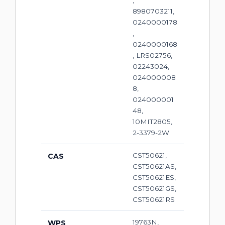
8980703211,
0240000178
,
0240000168
, LRS02756,
02243024,
024000008
8,
024000001
48,
10MIT2805,
2-3379-2W
CST50621,
CAS
CST50621AS,
CST50621ES,
CST50621GS,
CST50621RS
19763N,
WPS