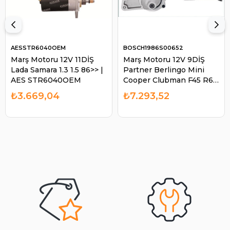
AESSTR6040OEM
BOSCH1986S00652
Marş Motoru 12V 11DİŞ
Marş Motoru 12V 9DİŞ
Lada Samara 1.3 1.5 86>> |
Partner Berlingo Mini
AES STR6040OEM
Cooper Clubman F45 R60
| BOSCH 1986S00652
₺3.669,04
₺7.293,52