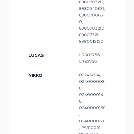
8980703211,
8980540631,
898070063
0,
8980703210,
89807321,
8980019150
LRS02756,
LUCAS
LRS2756
02243024,
NIKKO
024000008
8,
024000014
8,
0240000168
,
0240000178
, PA510051,
UD16467S