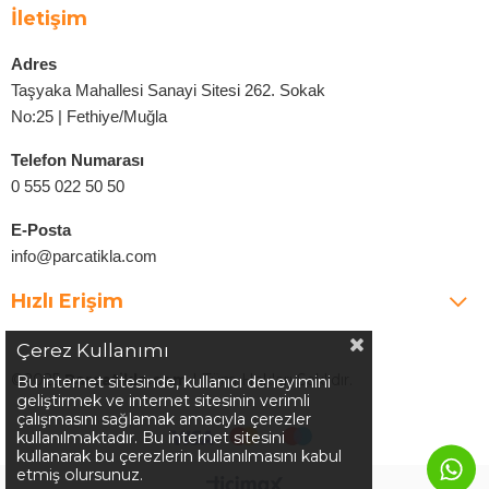
İletişim
Adres
Taşyaka Mahallesi Sanayi Sitesi 262. Sokak
No:25 | Fethiye/Muğla
Telefon Numarası
0 555 022 50 50
E-Posta
info@parcatikla.com
Hızlı Erişim
Çerez Kullanımı
©2025
Parcatikla.com
| Tüm Hakları Saklıdır.
Bu internet sitesinde, kullanıcı deneyimini
geliştirmek ve internet sitesinin verimli
çalışmasını sağlamak amacıyla çerezler
kullanılmaktadır. Bu internet sitesini
kullanarak bu çerezlerin kullanılmasını kabul
etmiş olursunuz.