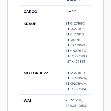
114659
CARGO
STK4278EC,
KRAUF
STK4278SK,
STK4278YJ,
STK8278,
STK9278WD,
STM4278EC,
STK0223WD
, STK4278TJ
STK4278RB,
MOTORHERZ
STK4278WA,
STK9278WA,
STK0223WA
233792W,
WAI
8980540630
,