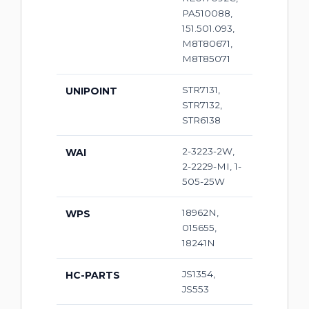
PA510088,
151.501.093,
M8T80671,
M8T85071
STR7131,
UNIPOINT
STR7132,
STR6138
2-3223-2W,
WAI
2-2229-MI, 1-
505-25W
18962N,
WPS
015655,
18241N
JS1354,
HC-PARTS
JS553