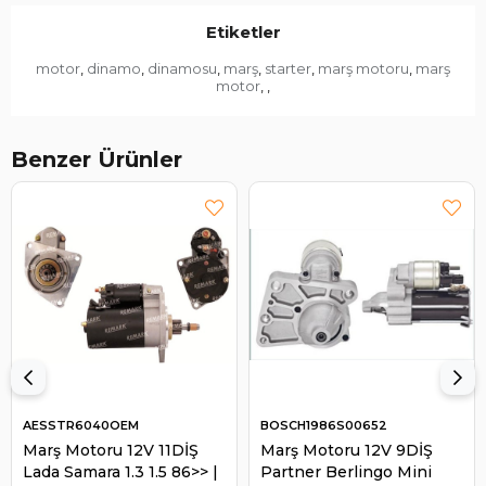
Etiketler
motor
dinamo
dinamosu
marş
starter
marş motoru
marş
,
,
,
,
,
,
motor
,
,
Benzer Ürünler
AESSTR6040OEM
BOSCH1986S00652
Marş Motoru 12V 11DİŞ
Marş Motoru 12V 9DİŞ
Lada Samara 1.3 1.5 86>> |
Partner Berlingo Mini