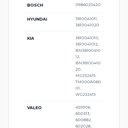
0986023420
BOSCH
3610041011,
HYUNDAI
3610041020
3610041010,
KIA
3610041012,
BN36100410
12,
BN36100410
20,
MG232415,
TM000A060
01,
WG232415
455906,
VALEO
600313,
600882,
602028,