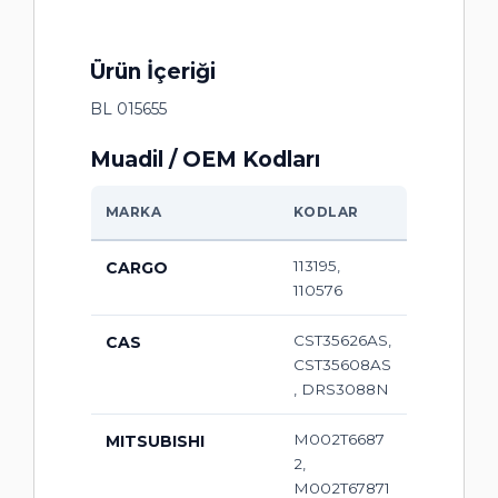
Ürün İçeriği
BL 015655
Muadil / OEM Kodları
MARKA
KODLAR
113195,
CARGO
110576
CST35626AS,
CAS
CST35608AS
, DRS3088N
M002T6687
MITSUBISHI
2,
M002T67871