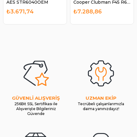
AES STR6040OEM
Cooper Clubman F45 R60
| BOSCH 1986S00652
₺3.671,74
₺7.288,86
GÜVENLİ ALIŞVERİŞ
UZMAN EKİP
256Bit SSL Sertifikası ile
Tecrübeli çalışanlarımızla
Alışverişte Bilgileriniz
daima yanınızdayız!
Güvende