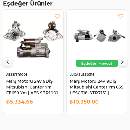
Eşdeğer Ürünler
AESSTR1001
LUCASLES0318
Marş Motoru 24V 9DİŞ
Marş Motoru 24V 9DİŞ
Mitsubishi Canter Ym
Mitsubishi Canter Ym 659
FE659 Ym | AES STR1001
LES0318-STR7131 |
LUCAS LES0318
₺5.334,66
₺10.350,00