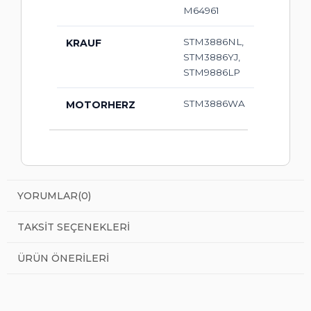
M64961
STM3886NL,
KRAUF
STM3886YJ,
STM9886LP
STM3886WA
MOTORHERZ
YORUMLAR
(0)
TAKSIT SEÇENEKLERI
ÜRÜN ÖNERILERI