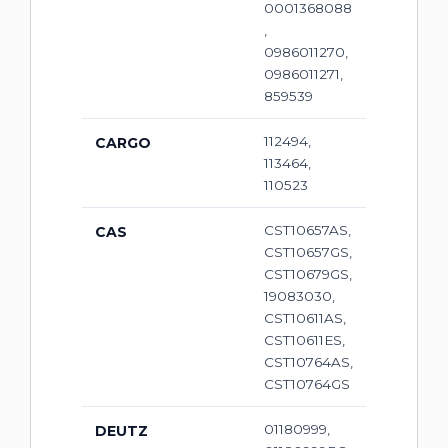
0001368088
,
0986011270,
0986011271,
859539
112494,
CARGO
113464,
110523
CST10657AS,
CAS
CST10657GS,
CST10679GS,
19083030,
CST10611AS,
CST10611ES,
CST10764AS,
CST10764GS
01180999,
DEUTZ