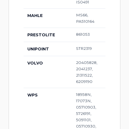
IS0491
MS66,
MAHLE
PA510164
861053
PRESTOLITE
STR2319
UNIPOINT
20405828,
VOLVO
2041237,
21311522,
6209190
18958N,
WPS
17073N,
05710903,
5726191,
5091101,
05710930,