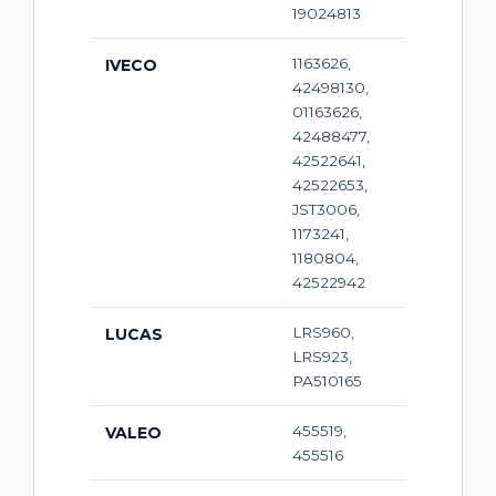
19024813
1163626,
IVECO
42498130,
01163626,
42488477,
42522641,
42522653,
JST3006,
1173241,
1180804,
42522942
LRS960,
LUCAS
LRS923,
PA510165
455519,
VALEO
455516