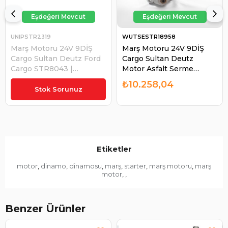
UNIPSTR2319
WUTSESTR18958
Marş Motoru 24V 9DİŞ
Marş Motoru 24V 9DİŞ
Cargo Sultan Deutz Ford
Cargo Sultan Deutz
Cargo STR8043 |
Motor Asfalt Serme
UNIPOINT STR2319
Makinesi Finişer Ford
₺14.373,18
₺10.258,04
Cargo STR8043
Stok Sorunuz
UMM3021 STR8018 |
WUTSE STR18958
Etiketler
motor
dinamo
dinamosu
marş
starter
marş motoru
marş
,
,
,
,
,
,
motor
,
,
Benzer Ürünler