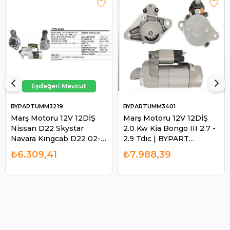
BYPARTUMM3219
BYPARTUMM3401
Marş Motoru 12V 12DİŞ
Marş Motoru 12V 12DİŞ
Nissan D22 Skystar
2.0 Kw Kia Bongo III 2.7 -
Navara Kıngcab D22 02-
2.9 Tdıc | BYPART
UMM3219 | BYPART
UMM3401
₺6.309,41
₺7.988,39
UMM3219