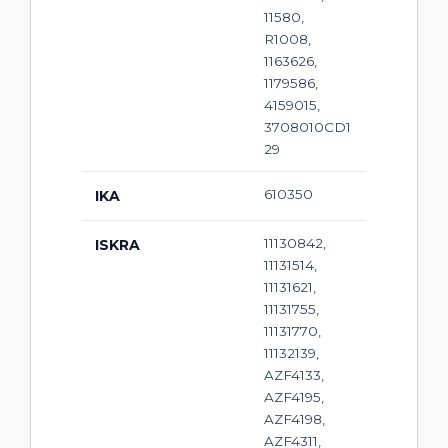
11580,
R1008,
1163626,
1179586,
4159015,
3708010CD1
29
610350
IKA
11130842,
ISKRA
11131514,
11131621,
11131755,
11131770,
11132139,
AZF4133,
AZF4195,
AZF4198,
AZF4311,