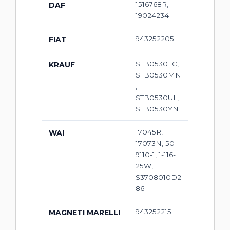
1516768R,
DAF
19024234
943252205
FIAT
STB0530LC,
KRAUF
STB0530MN
,
STB0530UL,
STB0530YN
17045R,
WAI
17073N, 50-
9110-1, 1-116-
25W,
S3708010D2
86
943252215
MAGNETI MARELLI