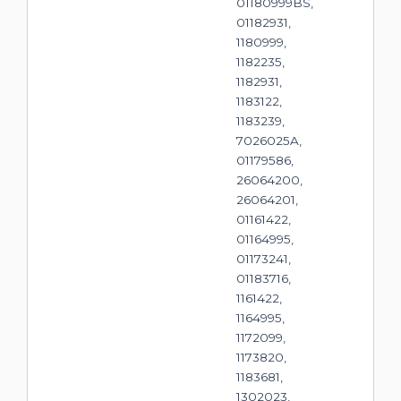
01180999BS,
01182931,
1180999,
1182235,
1182931,
1183122,
1183239,
7026025A,
01179586,
26064200,
26064201,
01161422,
01164995,
01173241,
01183716,
1161422,
1164995,
1172099,
1173820,
1183681,
1302023,