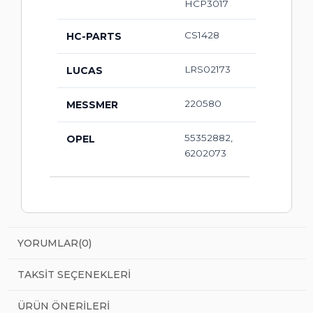
HCP3017
CS1428
HC-PARTS
LRS02173
LUCAS
220580
MESSMER
55352882,
OPEL
6202073
YORUMLAR
(0)
TAKSIT SEÇENEKLERI
ÜRÜN ÖNERILERI