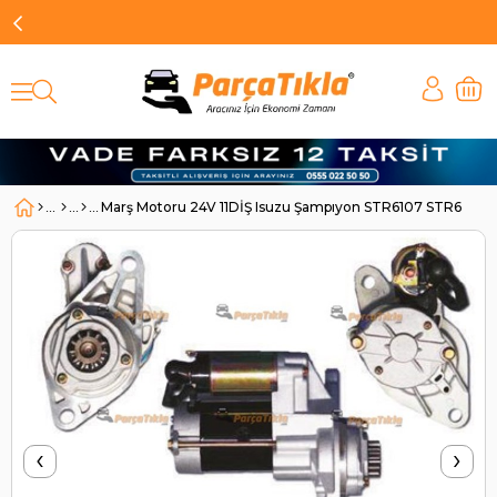
Marş Motoru 24V 11DİŞ Isuzu Şampıyon STR6107 STR6112 |
‹
›