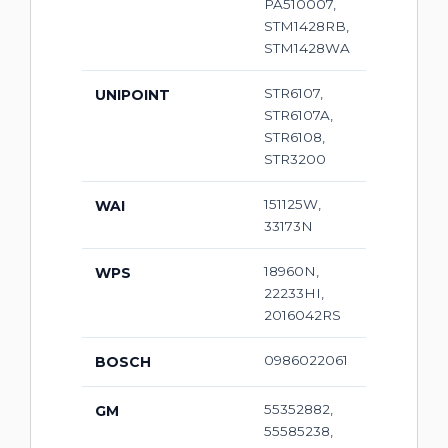
PA510007,
STM1428RB,
STM1428WA
STR6107,
UNIPOINT
STR6107A,
STR6108,
STR3200
151125W,
WAI
33173N
18960N,
WPS
22233HI,
2016042RS
0986022061
BOSCH
55352882,
GM
55585238,