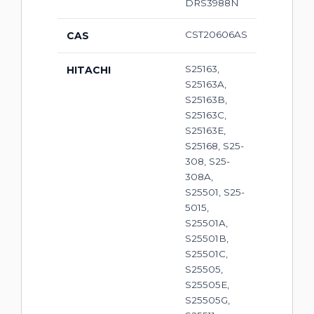
DRS3988N
CST20606AS
CAS
S25163,
HITACHI
S25163A,
S25163B,
S25163C,
S25163E,
S25168, S25-
308, S25-
308A,
S25501, S25-
5015,
S25501A,
S25501B,
S25501C,
S25505,
S25505E,
S25505G,