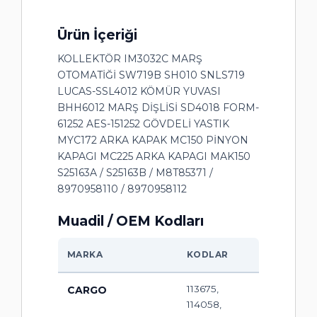
Ürün İçeriği
KOLLEKTÖR IM3032C MARŞ
OTOMATİĞİ SW719B SH010 SNLS719
LUCAS-SSL4012 KÖMÜR YUVASI
BHH6012 MARŞ DİŞLİSİ SD4018 FORM-
61252 AES-151252 GÖVDELİ YASTIK
MYC172 ARKA KAPAK MC150 PİNYON
KAPAGI MC225 ARKA KAPAGI MAK150
S25163A / S25163B / M8T85371 /
8970958110 / 8970958112
Muadil / OEM Kodları
MARKA
KODLAR
113675,
CARGO
114058,