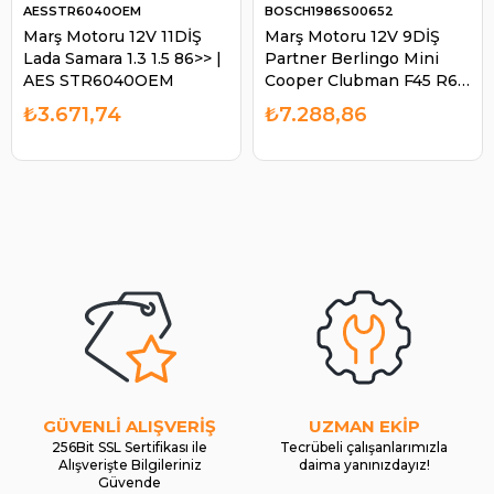
AESSTR6040OEM
BOSCH1986S00652
Marş Motoru 12V 11DİŞ
Marş Motoru 12V 9DİŞ
Lada Samara 1.3 1.5 86>> |
Partner Berlingo Mini
AES STR6040OEM
Cooper Clubman F45 R60
| BOSCH 1986S00652
₺3.671,74
₺7.288,86
GÜVENLİ ALIŞVERİŞ
UZMAN EKİP
256Bit SSL Sertifikası ile
Tecrübeli çalışanlarımızla
Alışverişte Bilgileriniz
daima yanınızdayız!
Güvende