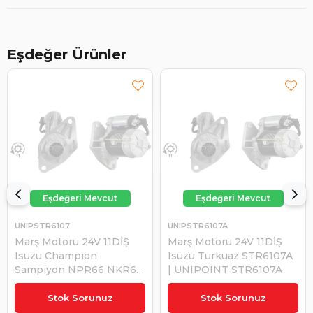
Eşdeğer Ürünler
UNIPSTR6107
UNIPSTR6107A
Marş Motoru 24V 11DİŞ
Marş Motoru 24V 11DİŞ
Isuzu Champion
Isuzu Turkuaz STR6107A
Sampiyon NPR66 NKR66
| UNIPOINT STR6107A
4BE1 4HF1 STR6107 |
₺12.021,15
₺12.556,74
UNIPOINT STR6107
Stok Sorunuz
Stok Sorunuz