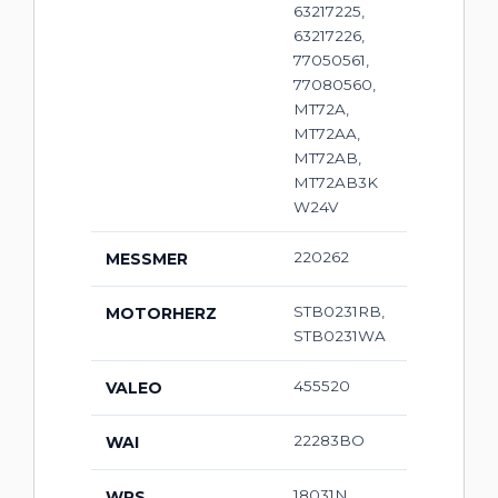
63217225,
63217226,
77050561,
77080560,
MT72A,
MT72AA,
MT72AB,
MT72AB3K
W24V
220262
MESSMER
STB0231RB,
MOTORHERZ
STB0231WA
455520
VALEO
22283BO
WAI
18031N,
WPS