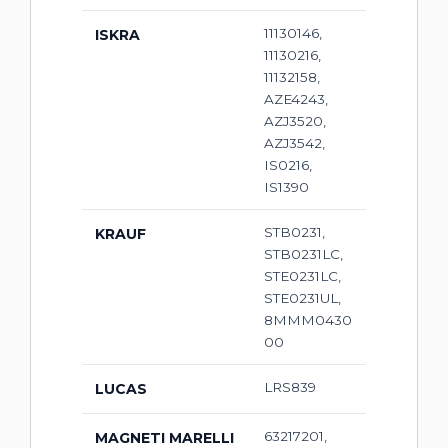
11130146,
ISKRA
11130216,
11132158,
AZE4243,
AZJ3520,
AZJ3542,
IS0216,
IS1390
STB0231,
KRAUF
STB0231LC,
STE0231LC,
STE0231UL,
8MMM0430
00
LRS839
LUCAS
63217201,
MAGNETI MARELLI