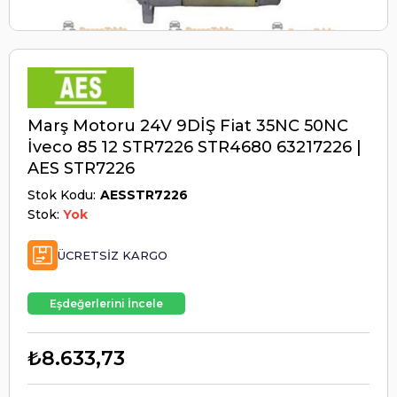
Marş Motoru 24V 9DİŞ Fiat 35NC 50NC
İveco 85 12 STR7226 STR4680 63217226 |
AES STR7226
Stok Kodu
AESSTR7226
Stok:
Yok
ÜCRETSIZ KARGO
Eşdeğerlerini İncele
₺8.633,73