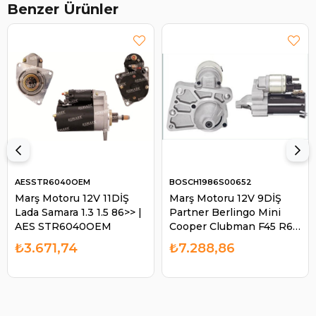
Benzer Ürünler
AESSTR6040OEM
BOSCH1986S00652
Marş Motoru 12V 11DİŞ
Marş Motoru 12V 9DİŞ
Lada Samara 1.3 1.5 86>> |
Partner Berlingo Mini
AES STR6040OEM
Cooper Clubman F45 R60
| BOSCH 1986S00652
₺3.671,74
₺7.288,86