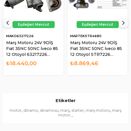
MAKO63217226
MARTEKSTR4680
Marş Motoru 24V 9DİŞ
Marş Motoru 24V 9DİŞ
Fiat 35NC 50NC İveco 85
Fiat 35NC 50NC İveco 85
12 Otoyol 63217226
12 Otoyol STR7226
WUT.STR.020.37.18031N
STR4680 63217226 |
₺18.440,00
₺8.869,46
STR7226 STR4680
MARTEK STR4680
63217226 | MAKO
63217226
Etiketler
motor
dinamo
dinamosu
marş
starter
marş motoru
marş
,
,
,
,
,
,
motor
,
,