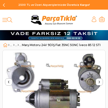
2500 TL ve Üzeri Alışverişlerinizde
Ücretsiz Kargo!
Marş Motoru 24V 9DİŞ Fiat 35NC 50NC İveco 85 12 STR72
‹
›