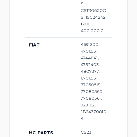
S,
CST30600O
S, 19024242,
12080,
400.000.0
4691200,
FIAT
4706931,
4744841,
4752403,
4807377,
6706931,
77050561,
77080560,
77080561,
929162,
JB24370810
4
CS231
HC-PARTS