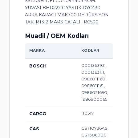
SSL2009 DELCO-10511409 KÖM.
YUVASI BHD222 G.YASTIK DYC430
ARKA KAPAGI MAK700 REDÜKSİYON
TAK. RT312 MARS ÇATALI : RC500
Muadil / OEM Kodları
MARKA
KODLAR
0001363101,
BOSCH
0001363111,
0986011160,
0986011161,
0986021690,
1986S00065
110517
CARGO
CST10736AS,
CAS
CST30600G