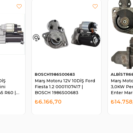
BOSCH1986S00683
ALBİSTR6
DİŞ
Marş Motoru 12V 10DİŞ Ford
Marş Moto
ini
Fiesta 1.2 0001107417 |
3,0KW Per
5 R60 |
BOSCH 1986S00683
Enter Mar
2
STR6834
₺6.166,70
₺14.758