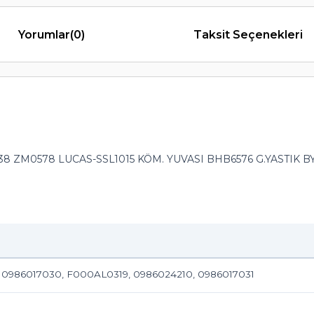
Yorumlar
(0)
Taksit Seçenekleri
 ZM0578 LUCAS-SSL1015 KÖM. YUVASI BHB6576 G.YASTIK BY
, 0986017030, F000AL0319, 0986024210, 0986017031