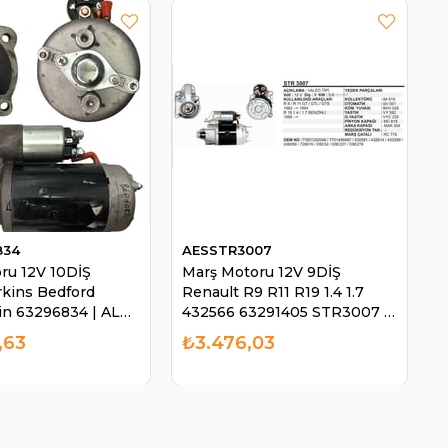
834
AESSTR3007
ru 12V 10DİŞ
Marş Motoru 12V 9DİŞ
kins Bedford
Renault R9 R11 R19 1.4 1.7
in 63296834 | ALBİ
432566 63291405 STR3007 |
AES STR3007
,63
₺3.476,03