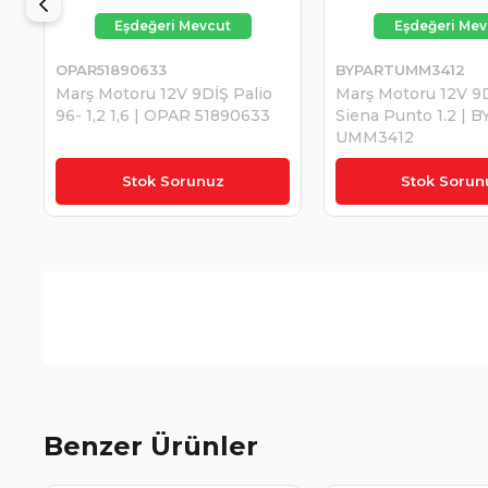
OPAR51890633
BYPARTUMM3412
Marş Motoru 12V 9DİŞ Palio
Marş Motoru 12V 9
96- 1,2 1,6 | OPAR 51890633
Siena Punto 1.2 | 
UMM3412
₺4.519,95
Stok Sorunuz
Stok Sorun
Benzer Ürünler