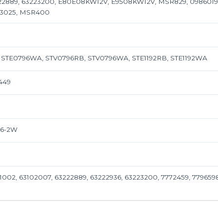
22889, 63223200, E80E08KW12V, E9508KW12V, MSR829, 0986019291
103025, MSR400
 STE0796WA, STV0796RB, STV0796WA, STE1192RB, STE1192WA
449
56-2W
01002, 63102007, 63222889, 63222936, 63223200, 7772459, 779659