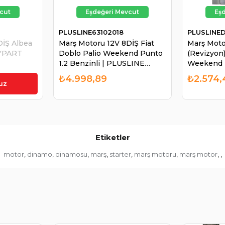
PLUSLINE63102018
PLUSLINE
DİŞ Albea
Marş Motoru 12V 8DİŞ Fiat
Marş Moto
BYPART
Doblo Palio Weekend Punto
(Revizyon)
1.2 Benzinli | PLUSLINE
Weekend P
63102018
PLUSLIN
₺4.998,89
₺2.574,
uz
Etiketler
motor
dinamo
dinamosu
marş
starter
marş motoru
marş motor
,
,
,
,
,
,
,
,