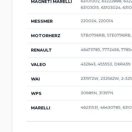
63101002, 63222888, 632
MAGNETI MARELLI
63103015, 63103024, 63
220024, 220014
MESSMER
STB0796RB, STE0796RB,
MOTORHERZ
46473785, 7772456, 7785
RENAULT
432643, 455553, D6RA59
VALEO
231972W, 232562W, 2-32
WAI
30989N, 31397N
WPS
46231531, 46430785, 631
MARELLI