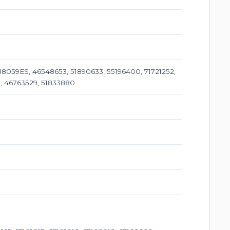
18059ES, 46548653, 51890633, 55196400, 71721252,
2, 46763529, 51833880