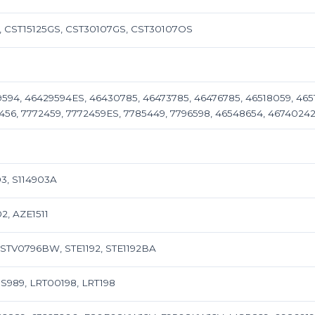
, CST15125GS, CST30107GS, CST30107OS
29594, 46429594ES, 46430785, 46473785, 46476785, 46518059, 465
2456, 7772459, 7772459ES, 7785449, 7796598, 46548654, 4674024
03, S114903A
02, AZE1511
STV0796BW, STE1192, STE1192BA
S989, LRT00198, LRT198