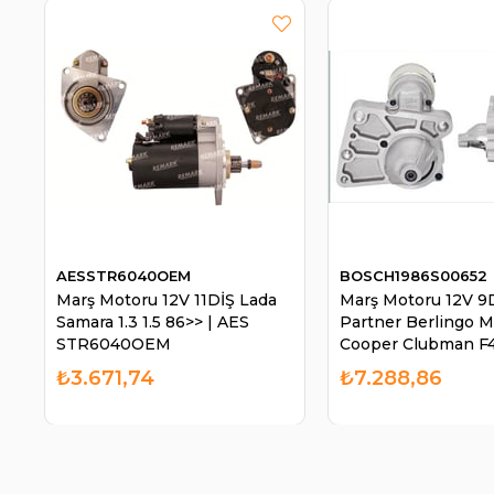
AESSTR6040OEM
BOSCH1986S00652
Marş Motoru 12V 11DİŞ Lada
Marş Motoru 12V 9
Samara 1.3 1.5 86>> | AES
Partner Berlingo M
STR6040OEM
Cooper Clubman F4
BOSCH 1986S0065
₺3.671,74
₺7.288,86