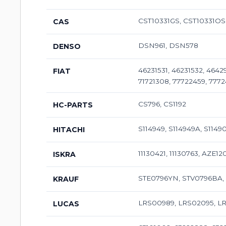
CST10331GS, CST10331OS
CAS
DSN961, DSN578
DENSO
46231531, 46231532, 464
FIAT
71721308, 77722459, 777
CS796, CS1192
HC-PARTS
S114949, S114949A, S1149
HITACHI
11130421, 11130763, AZE12
ISKRA
STE0796YN, STV0796BA, 
KRAUF
LRS00989, LRS02095, LR
LUCAS