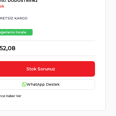
odu
DODOSTR5162
ok
RETSIZ KARGO
ğerlerini İncele
52,08
Stok Sorunuz
WhatApp Destek
nce Haber Ver