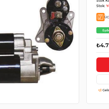
Stok K
Stok:
Y
ÜC
Eşde
₺4.7
Geli