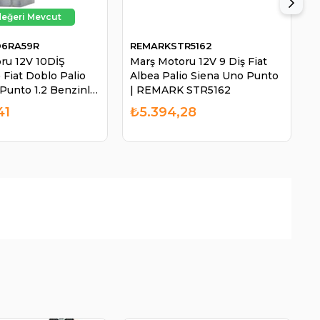
D6RA59R
REMARKSTR5162
W
ru 12V 10DİŞ
Marş Motoru 12V 9 Diş Fiat
M
 Fiat Doblo Palio
Albea Palio Siena Uno Punto
P
unto 1.2 Benzinli |
| REMARK STR5162
3
E D6RA59R
41
₺5.394,28