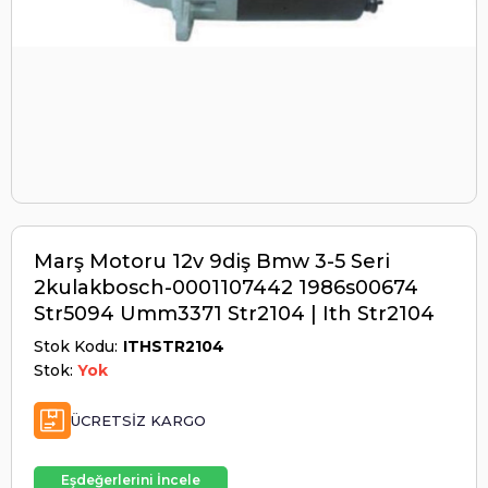
Marş Motoru 12v 9diş Bmw 3-5 Seri
2kulakbosch-0001107442 1986s00674
Str5094 Umm3371 Str2104 | Ith Str2104
Stok Kodu
ITHSTR2104
Stok:
Yok
ÜCRETSIZ KARGO
Eşdeğerlerini İncele