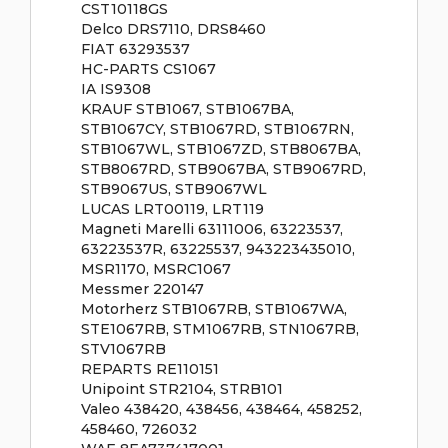
CST10118GS
Delco DRS7110, DRS8460
FIAT 63293537
HC-PARTS CS1067
IA IS9308
KRAUF STB1067, STB1067BA,
STB1067CY, STB1067RD, STB1067RN,
STB1067WL, STB1067ZD, STB8067BA,
STB8067RD, STB9067BA, STB9067RD,
STB9067US, STB9067WL
LUCAS LRT00119, LRT119
Magneti Marelli 63111006, 63223537,
63223537R, 63225537, 943223435010,
MSR1170, MSRC1067
Messmer 220147
Motorherz STB1067RB, STB1067WA,
STE1067RB, STM1067RB, STN1067RB,
STV1067RB
REPARTS RE110151
Unipoint STR2104, STRB101
Valeo 438420, 438456, 438464, 458252,
458460, 726032