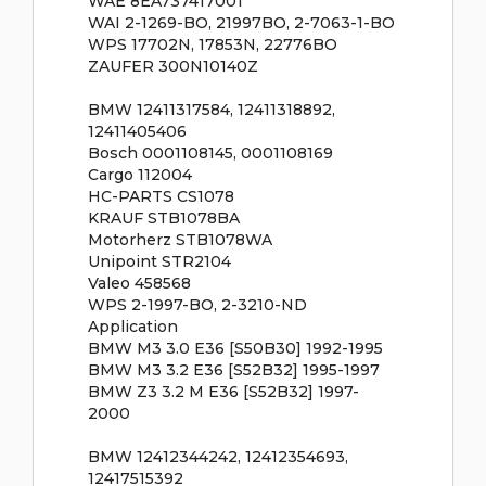
WAE 8EA737417001
WAI 2-1269-BO, 21997BO, 2-7063-1-BO
WPS 17702N, 17853N, 22776BO
ZAUFER 300N10140Z
BMW 12411317584, 12411318892,
12411405406
Bosch 0001108145, 0001108169
Cargo 112004
HC-PARTS CS1078
KRAUF STB1078BA
Motorherz STB1078WA
Unipoint STR2104
Valeo 458568
WPS 2-1997-BO, 2-3210-ND
Application
BMW M3 3.0 E36 [S50B30] 1992-1995
BMW M3 3.2 E36 [S52B32] 1995-1997
BMW Z3 3.2 M E36 [S52B32] 1997-
2000
BMW 12412344242, 12412354693,
12417515392