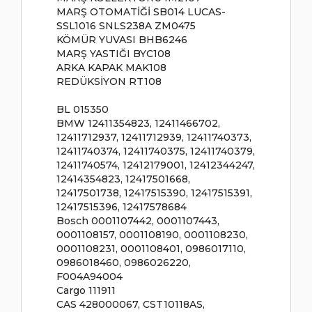
MARŞ OTOMATİĞİ SB014 LUCAS-
SSL1016 SNLS238A ZM0475
KÖMÜR YUVASI BHB6246
MARŞ YASTIĞI BYC108
ARKA KAPAK MAK108
REDÜKSİYON RT108
BL 015350
BMW 12411354823, 12411466702,
12411712937, 12411712939, 12411740373,
12411740374, 12411740375, 12411740379,
12411740574, 12412179001, 12412344247,
12414354823, 12417501668,
12417501738, 12417515390, 12417515391,
12417515396, 12417578684
Bosch 0001107442, 0001107443,
0001108157, 0001108190, 0001108230,
0001108231, 0001108401, 0986017110,
0986018460, 0986026220,
F004A94004
Cargo 111911
CAS 428000067, CST10118AS,