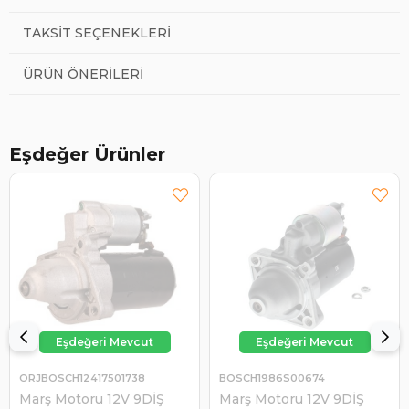
TAKSIT SEÇENEKLERI
ÜRÜN ÖNERILERI
Eşdeğer Ürünler
ORJBOSCH12417501738
BOSCH1986S00674
Marş Motoru 12V 9DİŞ
Marş Motoru 12V 9DİŞ