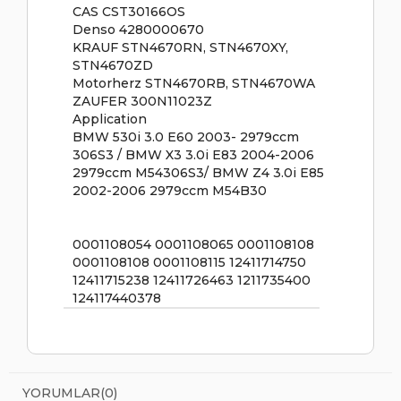
CAS CST30166OS
Denso 4280000670
KRAUF STN4670RN, STN4670XY,
STN4670ZD
Motorherz STN4670RB, STN4670WA
ZAUFER 300N11023Z
Application
BMW 530i 3.0 E60 2003- 2979ccm
306S3 / BMW X3 3.0i E83 2004-2006
2979ccm M54306S3/ BMW Z4 3.0i E85
2002-2006 2979ccm M54B30
0001108054 0001108065 0001108108
0001108108 0001108115 12411714750
12411715238 12411726463 1211735400
124117440378
YORUMLAR
(0)