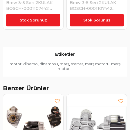
Bmw 3-5 Seri 2KULAK
Bmw 3-5 Seri 2KULAK
BOSCH-0001107442
BOSCH-0001107442
1986S00674 STR5094
1986S00674 STR5094
₺8.240,16
₺7.880,34
UMM3371 STR2104 | ORJ
UMM3371 12412354709 |
Stok Sorunuz
Stok Sorunuz
BOSCH12417501738
BOSCH 1986S00674
Etiketler
motor
dinamo
dinamosu
marş
starter
marş motoru
marş
,
,
,
,
,
,
motor
,
,
Benzer Ürünler