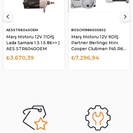
AESSTR6040OEM
BOSCH1986S00652
Marş Motoru 12V 11DİŞ
Marş Motoru 12V 9DİŞ
Lada Samara 1.3 1.5 86>> |
Partner Berlingo Mini
AES STR6040OEM
Cooper Clubman F45 R60
| BOSCH 1986S00652
₺3.670,39
₺7.296,94