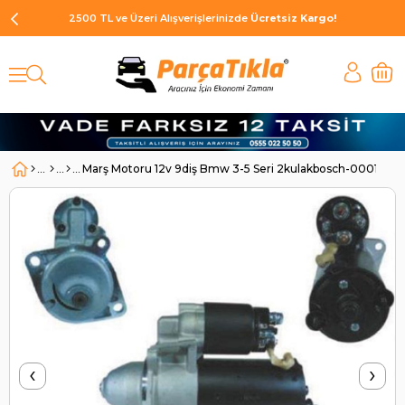
2500 TL ve Üzeri Alışverişlerinizde
Ücretsiz Kargo!
Marş Motoru 12v 9diş Bmw 3-5 Seri 2kulakbosch-00011074
‹
›