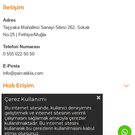
İletişim
Adres
Taşyaka Mahallesi Sanayi Sitesi 262. Sokak
No:25 | Fethiye/Muğla
Telefon Numarası
0 555 022 50 50
E-Posta
info@parcatikla.com
Hızlı Erişim
Çerez Kullanımı
©2025
Parcatikla.com
| Tüm Hakları Saklıdır.
Bu internet sitesinde, kullanıcı deneyimini
geliştirmek ve internet sitesinin verimli
çalışmasını sağlamak amacıyla çerezler
kullanılmaktadır. Bu internet sitesini
kullanarak bu çerezlerin kullanılmasını kabul
etmiş olursunuz.