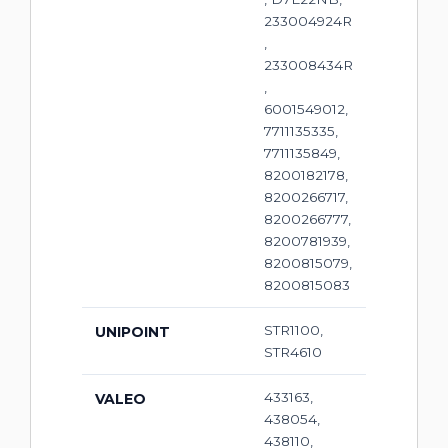
233004924R
,
233008434R
,
6001549012,
7711135335,
7711135849,
8200182178,
8200266717,
8200266777,
8200781939,
8200815079,
8200815083
STR1100,
UNIPOINT
STR4610
433163,
VALEO
438054,
438110,