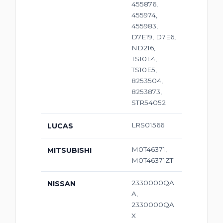
455876,
455974,
455983,
D7E19, D7E6,
ND216,
TS10E4,
TS10E5,
8253504,
8253873,
STR54052
LRS01566
LUCAS
M0T46371,
MITSUBISHI
M0T46371ZT
2330000QA
NISSAN
A,
2330000QA
X