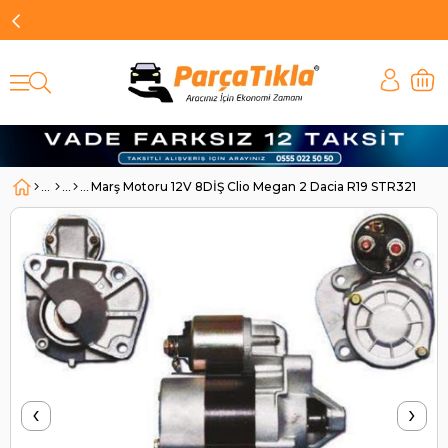
Marş Motoru 12V 8DİŞ Clio Megan 2 Dacia R19 STR3210 |
‹
›