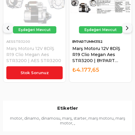
AESSTR3200
BYPARTUMM3152
Marş Motoru 12V 8DİŞ
Marş Motoru 12V 8DİŞ
R19 Clio Megan Aes
R19 Clio Megan Aes
STR3200 | AES STR3200
STR3200 | BYPART
UMM3152
₺3.817,13
₺4.177,65
Stok Sorunuz
Etiketler
motor
dinamo
dinamosu
marş
starter
marş motoru
marş
,
,
,
,
,
,
motor
,
,