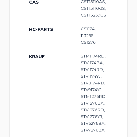
CST15110AS,
CAS
CST15110GS,
CST15239GS
CS1174,
HC-PARTS
113255,
CS1276
STM1174RD,
KRAUF
STV1174BA,
STV1174RD,
STV1174YJ,
STV8174RD,
STV9174YJ,
STM1276RD,
STV1276BA,
STV1276RD,
STV1276YJ,
STV6276BA,
STV7276BA