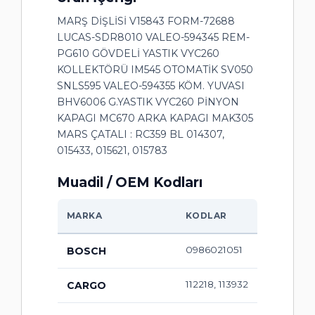
MARŞ DİŞLİSİ V15843 FORM-72688
LUCAS-SDR8010 VALEO-594345 REM-
PG610 GÖVDELİ YASTIK VYC260
KOLLEKTÖRÜ IM545 OTOMATİK SV050
SNLS595 VALEO-594355 KÖM. YUVASI
BHV6006 G.YASTIK VYC260 PİNYON
KAPAGI MC670 ARKA KAPAGI MAK305
MARS ÇATALI : RC359 BL 014307,
015433, 015621, 015783
Muadil / OEM Kodları
MARKA
KODLAR
0986021051
BOSCH
112218, 113932
CARGO