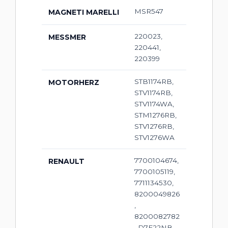
MSR547
MAGNETI MARELLI
220023,
MESSMER
220441,
220399
STB1174RB,
MOTORHERZ
STV1174RB,
STV1174WA,
STM1276RB,
STV1276RB,
STV1276WA
7700104674,
RENAULT
7700105119,
7711134530,
8200049826
,
8200082782
, D7E22NB,