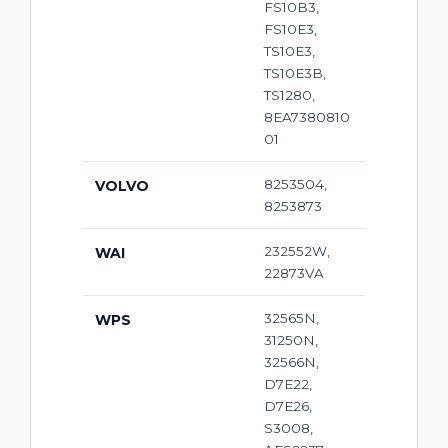
FS10B3,
FS10E3,
TS10E3,
TS10E3B,
TS1280,
8EA7380810
01
8253504,
VOLVO
8253873
232552W,
WAI
22873VA
32565N,
WPS
31250N,
32566N,
D7E22,
D7E26,
S3008,