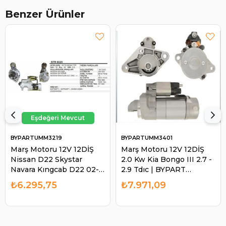
Benzer Ürünler
BYPARTUMM3219
BYPARTUMM3401
Marş Motoru 12V 12DİŞ
Marş Motoru 12V 12DİŞ
Nissan D22 Skystar
2.0 Kw Kia Bongo III 2.7 -
Navara Kıngcab D22 02-
2.9 Tdıc | BYPART
UMM3219 | BYPART
UMM3401
₺6.295,75
₺7.971,09
UMM3219