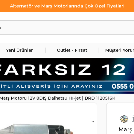
Alternatör ve Marş Motorlarında Çok Özel Fiyatlar!
Yeni Ürünler
Outlet - Fırsat
Müşteri Yoru
Marş Motoru 12V 8DİŞ Daihatsu Hı-jet | BRD 1120516K
Marş 