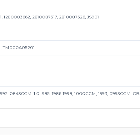
, 1280003662, 2810087517, 2810087526, JS901
0, TM000A05201
1992, 0843CCM, 1.0, S85, 1986-1998, 1000CCM, 1993, 0993CCM, CB