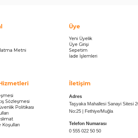
l
Üye
Yeni Üyelik
Üye Girişi
latma Metni
Sepetim
İade İşlemleri
Hizmetleri
İletişim
eşmesi
Adres
tış Sözleşmesi
Taşyaka Mahallesi Sanayi Sitesi 
üvenlik Politikası
No:25 | Fethiye/Muğla
lları
slimat
Telefon Numarası
e Koşulları
0 555 022 50 50