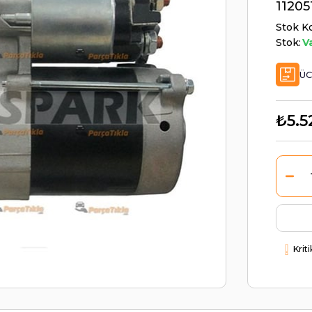
11205
Stok K
Stok:
V
ÜC
₺5.5
Krit