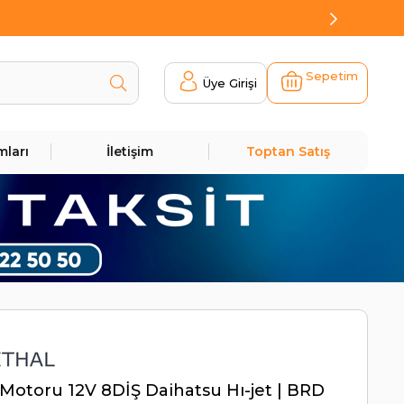
Sepetim
Üye Girişi
mları
İletişim
Toptan Satış
Motoru 12V 8DİŞ Daihatsu Hı-jet | BRD