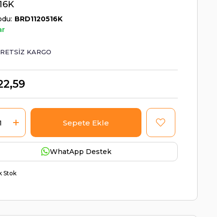
16K
odu
BRD1120516K
ar
RETSIZ KARGO
22,59
WhatApp Destek
ik Stok