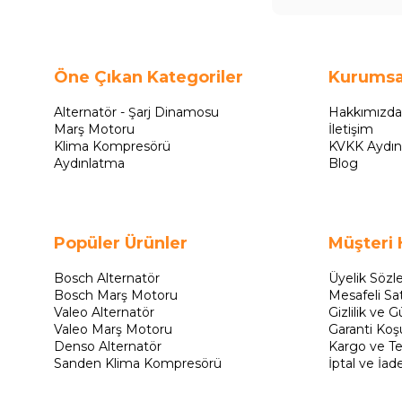
Öne Çıkan Kategoriler
Kurumsa
Alternatör - Şarj Dinamosu
Hakkımızda
Marş Motoru
İletişim
Klima Kompresörü
KVKK Aydın
Aydınlatma
Blog
Popüler Ürünler
Müşteri 
Bosch Alternatör
Üyelik Sözl
Bosch Marş Motoru
Mesafeli Sa
Valeo Alternatör
Gizlilik ve G
Valeo Marş Motoru
Garanti Koşu
Denso Alternatör
Kargo ve Te
Sanden Klima Kompresörü
İptal ve İad