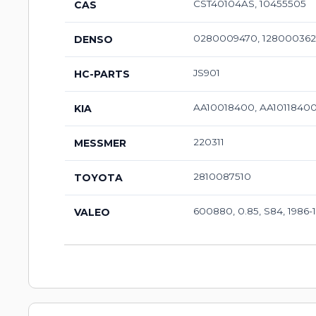
CST40104AS, 10455505
CAS
0280009470, 1280003621
DENSO
JS901
HC-PARTS
AA10018400, AA1011840
KIA
220311
MESSMER
2810087510
TOYOTA
600880, 0.85, S84, 1986-
VALEO