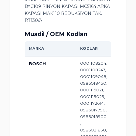
BYC109 PİNYON KAPAGI MC5164 ARKA
KAPAGI MAK110 REDÜKSİYON TAK.
RT130/A
Muadil / OEM Kodları
MARKA
KODLAR
0001108204,
BOSCH
0001108247,
0001109048,
0986018450,
0001115021,
0001115025,
0001172614,
0986017790,
0986018900
,
0986021830,