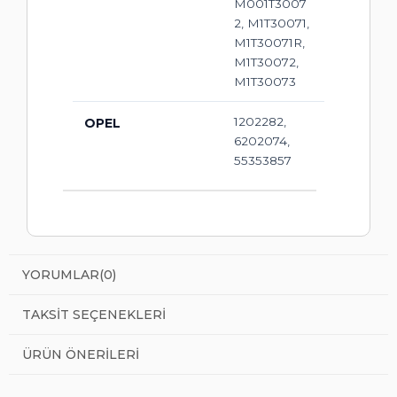
M001T3007
2, M1T30071,
M1T30071R,
M1T30072,
M1T30073
1202282,
OPEL
6202074,
55353857
YORUMLAR
(0)
TAKSIT SEÇENEKLERI
ÜRÜN ÖNERILERI