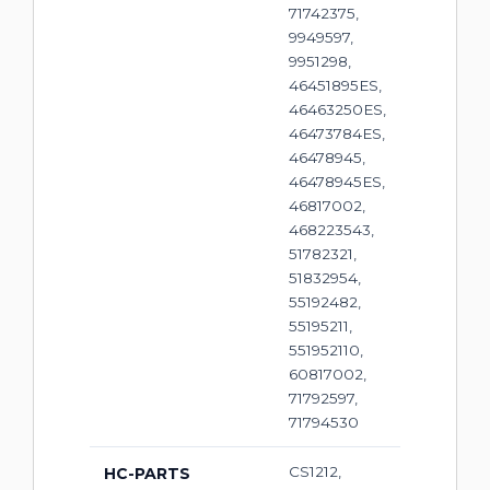
71742375,
9949597,
9951298,
46451895ES,
46463250ES,
46473784ES,
46478945,
46478945ES,
46817002,
468223543,
51782321,
51832954,
55192482,
55195211,
551952110,
60817002,
71792597,
71794530
CS1212,
HC-PARTS