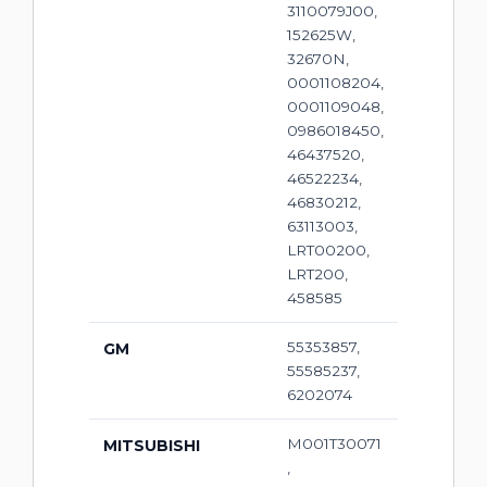
3110079J00,
152625W,
32670N,
0001108204,
0001109048,
0986018450,
46437520,
46522234,
46830212,
63113003,
LRT00200,
LRT200,
458585
55353857,
GM
55585237,
6202074
M001T30071
MITSUBISHI
,