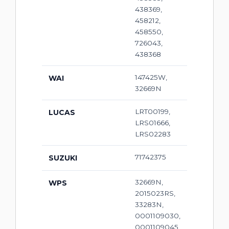
438369,
458212,
458550,
726043,
438368
147425W,
WAI
32669N
LRT00199,
LUCAS
LRS01666,
LRS02283
71742375
SUZUKI
32669N,
WPS
2015023RS,
33283N,
0001109030,
0001109045,