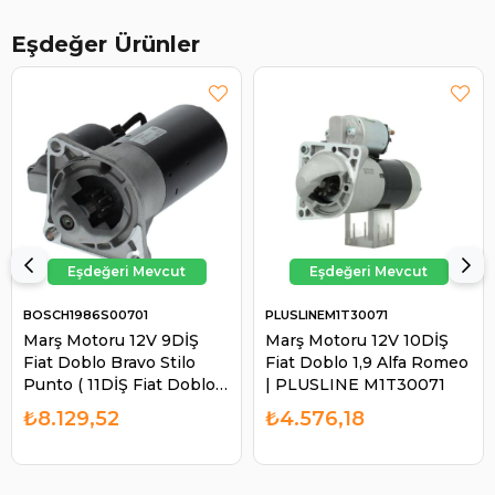
Eşdeğer Ürünler
BOSCH1986S00701
PLUSLINEM1T30071
Marş Motoru 12V 9DİŞ
Marş Motoru 12V 10DİŞ
Fiat Doblo Bravo Stilo
Fiat Doblo 1,9 Alfa Romeo
Punto ( 11DİŞ Fiat Doblo
| PLUSLINE M1T30071
1.9 Ya Uyuyor ) | BOSCH
₺8.129,52
₺4.576,18
1986S00701