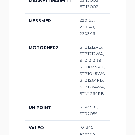
MAGNETI MARELLI
63113002
220155,
MESSMER
220149,
220346
STB1212RB,
MOTORHERZ
STB1212WA,
STZ1212RB,
STB1045RB,
STB1045WA,
STB1264RB,
STB1264WA,
STM1264RB
STR4518,
UNIPOINT
STR2059
101845,
VALEO
458585,