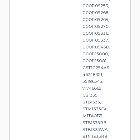
0001109253,
0001109268,
0001109269,
0001109270,
0001109336,
0001109337,
0001109438,
0001115080,
0001115081,
CST10294AS,
46748351,
55186545,
71746669,
CS1335,
STB1335,
STM1335EX,
M1TA0171,
STB1335RB,
STB1335WA,
STM1335RB,