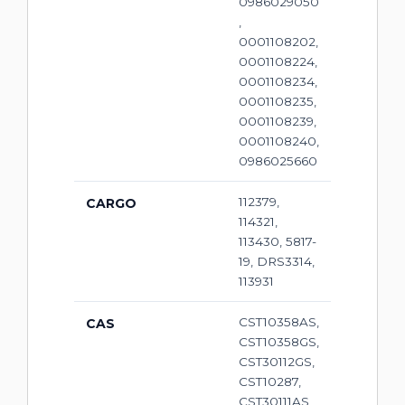
0986029050
,
0001108202,
0001108224,
0001108234,
0001108235,
0001108239,
0001108240,
0986025660
112379,
CARGO
114321,
113430, 5817-
19, DRS3314,
113931
CST10358AS,
CAS
CST10358GS,
CST30112GS,
CST10287,
CST30111AS,