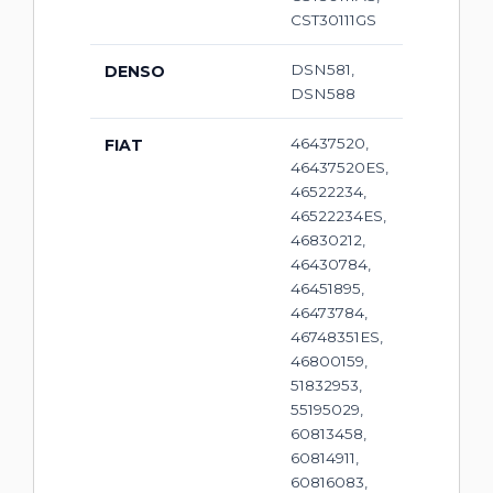
CST30111GS
DSN581,
DENSO
DSN588
46437520,
FIAT
46437520ES,
46522234,
46522234ES,
46830212,
46430784,
46451895,
46473784,
46748351ES,
46800159,
51832953,
55195029,
60813458,
60814911,
60816083,