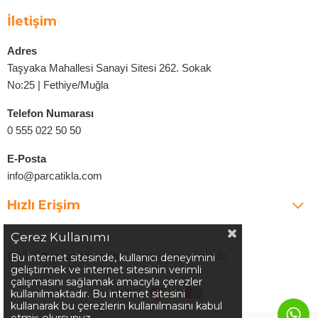
İletişim
Adres
Taşyaka Mahallesi Sanayi Sitesi 262. Sokak
No:25 | Fethiye/Muğla
Telefon Numarası
0 555 022 50 50
E-Posta
info@parcatikla.com
Hızlı Erişim
Çerez Kullanımı
©2025
Parcatikla.com
| Tüm Hakları Saklıdır.
Bu internet sitesinde, kullanıcı deneyimini
geliştirmek ve internet sitesinin verimli
çalışmasını sağlamak amacıyla çerezler
kullanılmaktadır. Bu internet sitesini
kullanarak bu çerezlerin kullanılmasını kabul