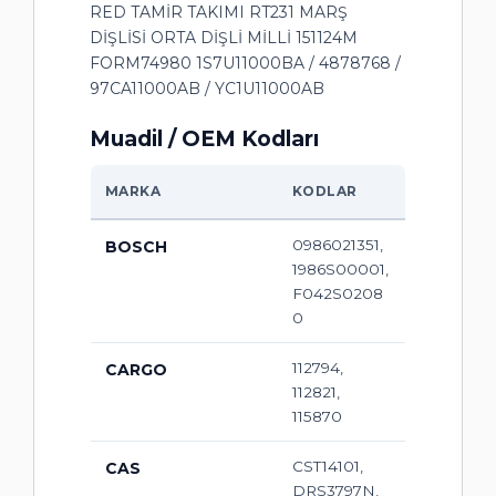
RED TAMİR TAKIMI RT231 MARŞ
DİŞLİSİ ORTA DİŞLİ MİLLİ 151124M
FORM74980 1S7U11000BA / 4878768 /
97CA11000AB / YC1U11000AB
Muadil / OEM Kodları
MARKA
KODLAR
0986021351,
BOSCH
1986S00001,
F042S0208
0
112794,
CARGO
112821,
115870
CST14101,
CAS
DRS3797N,