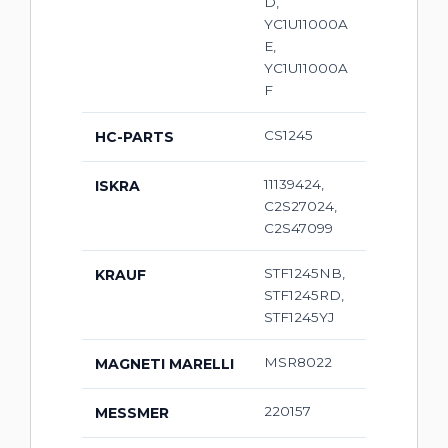
D,
YC1U11000A
E,
YC1U11000A
F
CS1245
HC-PARTS
11139424,
ISKRA
C2S27024,
C2S47099
STF1245NB,
KRAUF
STF1245RD,
STF1245YJ
MSR8022
MAGNETI MARELLI
220157
MESSMER