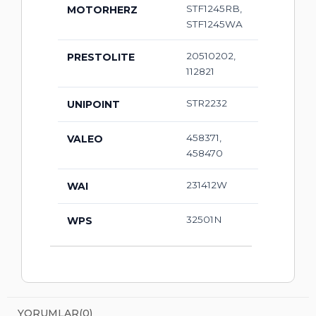
STF1245RB,
MOTORHERZ
STF1245WA
20510202,
PRESTOLITE
112821
STR2232
UNIPOINT
458371,
VALEO
458470
231412W
WAI
32501N
WPS
YORUMLAR
(0)