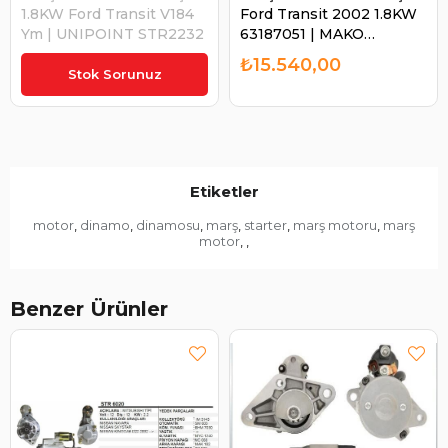
1.8KW Ford Transit V184
Ford Transit 2002 1.8KW
Ym | UNIPOINT STR2232
63187051 | MAKO
63187051
₺8.450,51
₺15.540,00
Stok Sorunuz
Etiketler
motor
dinamo
dinamosu
marş
starter
marş motoru
marş
,
,
,
,
,
,
motor
,
,
Benzer Ürünler