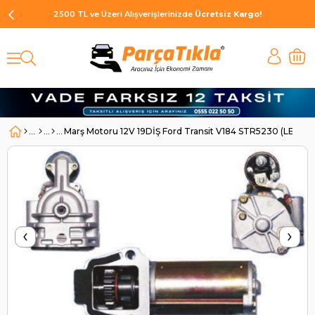
2500 TL ve Üzeri Alışverişlerinizde
Ücretsiz Kargo!
Marş Motoru 12V 19DİŞ Ford Transit V184 STR5230 (LES
‹
›