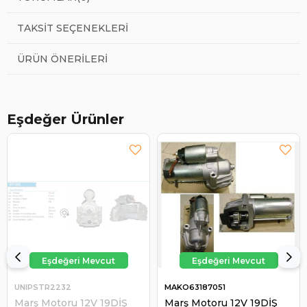
TAKSIT SEÇENEKLERI
ÜRÜN ÖNERILERI
Eşdeğer Ürünler
UNIPSTR2232
MAKO63187051
Marş Motoru 12V 19DİŞ
Marş Motoru 12V 19DİŞ