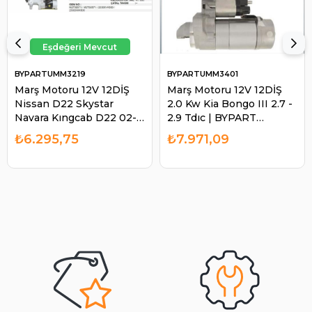
BYPARTUMM3219
BYPARTUMM3401
Marş Motoru 12V 12DİŞ
Marş Motoru 12V 12DİŞ
Nissan D22 Skystar
2.0 Kw Kia Bongo III 2.7 -
Navara Kıngcab D22 02-
2.9 Tdıc | BYPART
UMM3219 | BYPART
UMM3401
₺6.295,75
₺7.971,09
UMM3219