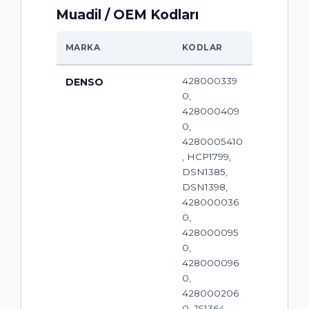
Muadil / OEM Kodları
MARKA
KODLAR
428000339
DENSO
0,
428000409
0,
4280005410
, HCP1799,
DSN1385,
DSN1398,
428000036
0,
428000095
0,
428000096
0,
428000206
0, JS1364