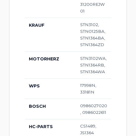
31200REJW
01
STN3102,
KRAUF
STN0125BA,
STN1364BA,
STN1364ZD
STN3102WA,
MOTORHERZ
STN1364RB,
STN1364WA
17998N,
WPS
33181N
0986027020
BOSCH
, 0986022611
CS1489,
HC-PARTS
JS1364