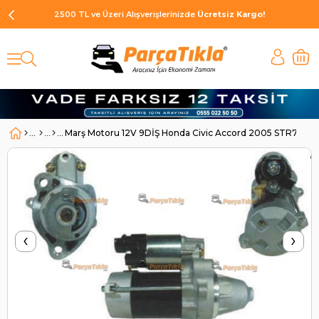
2500 TL ve Üzeri Alışverişlerinizde
Ücretsiz Kargo!
Marş Motoru 12V 9DİŞ Honda Civic Accord 2005 STR7800
‹
›