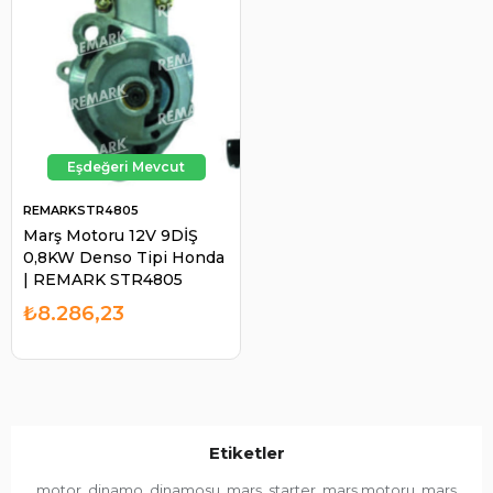
REMARKSTR4805
Marş Motoru 12V 9DİŞ
0,8KW Denso Tipi Honda
| REMARK STR4805
₺8.286,23
Etiketler
motor
dinamo
dinamosu
marş
starter
marş motoru
marş
,
,
,
,
,
,