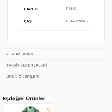
115362
CARGO
CST40256AS
CAS
YORUMLAR
(0)
TAKSIT SEÇENEKLERI
ÜRÜN ÖNERILERI
Eşdeğer Ürünler