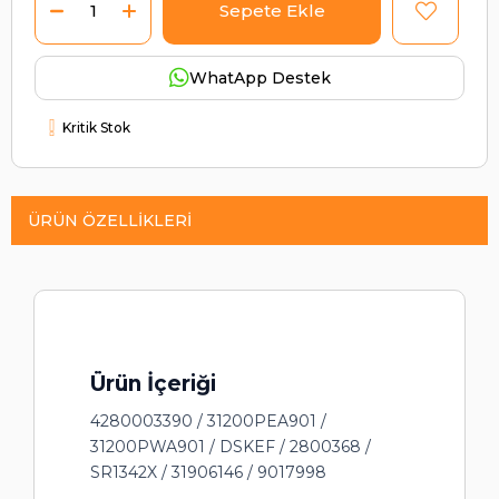
WhatApp Destek
Kritik Stok
ÜRÜN ÖZELLIKLERI
Ürün İçeriği
4280003390 / 31200PEA901 /
31200PWA901 / DSKEF / 2800368 /
SR1342X / 31906146 / 9017998