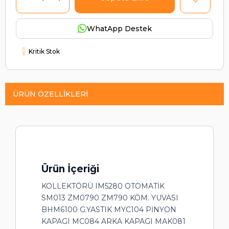
WhatApp Destek
Kritik Stok
ÜRÜN ÖZELLIKLERI
Ürün İçeriği
KOLLEKTÖRÜ IM5280 OTOMATİK
SM013 ZM0790 ZM790 KÖM. YUVASI
BHM6100 G.YASTIK MYC104 PİNYON
KAPAGI MC084 ARKA KAPAGI MAK081