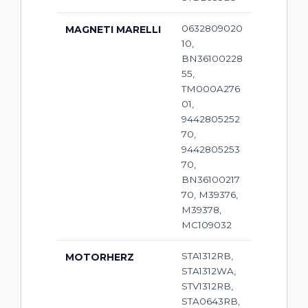
0632809020
MAGNETI MARELLI
10,
BN36100228
55,
TM000A276
01,
9442805252
70,
9442805253
70,
BN36100217
70, M39376,
M39378,
MC109032
STA1312RB,
MOTORHERZ
STA1312WA,
STV1312RB,
STA0643RB,