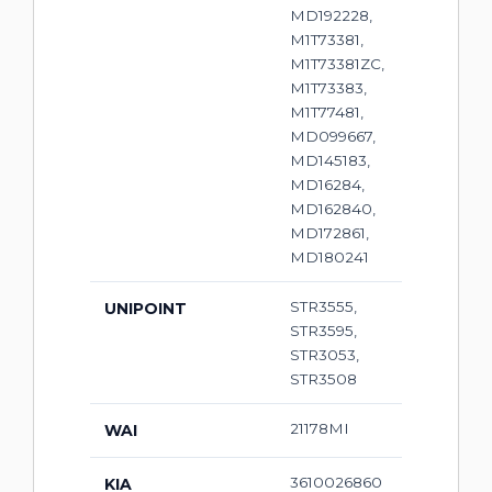
MD192228,
M1T73381,
M1T73381ZC,
M1T73383,
M1T77481,
MD099667,
MD145183,
MD16284,
MD162840,
MD172861,
MD180241
STR3555,
UNIPOINT
STR3595,
STR3053,
STR3508
21178MI
WAI
3610026860
KIA