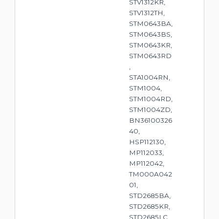
STV1312KR,
STV1312TH,
STM0643BA,
STM0643BS,
STM0643KR,
STM0643RD
,
STA1004RN,
STM1004,
STM1004RD,
STM1004ZD,
BN36100326
40,
HSP112130,
MP112033,
MP112042,
TM000A042
01,
STD2685BA,
STD2685KR,
STD2685LC