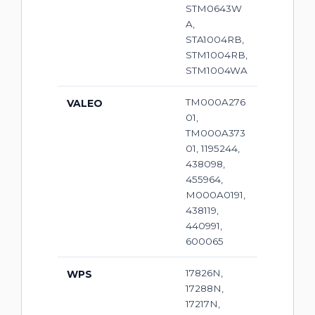
STM0643W
A,
STA1004RB,
STM1004RB,
STM1004WA
TM000A276
VALEO
01,
TM000A373
01, 1195244,
438098,
455964,
M000A0191,
438119,
440991,
600065
17826N,
WPS
17288N,
17217N,