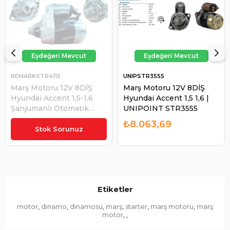
REMARKSTR4115
UNIPSTR3555
Marş Motoru 12V 8DİŞ
Marş Motoru 12V 8DİŞ
Hyundai Accent 1,5-1,6
Hyundai Accent 1,5 1,6 |
Şanjumanlı Otomatik
UNIPOINT STR3555
Vites | REMARK STR4115
₺5.417,18
₺8.063,69
Stok Sorunuz
Etiketler
motor
dinamo
dinamosu
marş
starter
marş motoru
marş
,
,
,
,
,
,
motor
,
,