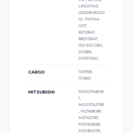
LRS01743,
0632809020
10, PXPSA-
007,
8212847,
88212847,
150.552.082,
SS386,
STR71090
110958,
CARGO
111380
M002T4808
MITSUBISHI
1,
M003T42781
, M2T48081,
M3T42781,
MD162838,
MD180239,