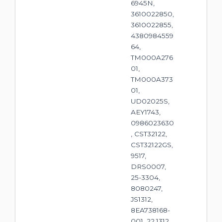
6945N,
3610022850,
3610022855,
4380984559
64,
TM000A276
01,
TM000A373
01,
UD02025S,
AEY1743,
0986023630
, CST32122,
CST32122GS,
9517,
DRS0007,
25-3304,
8080247,
JS1312,
8EA738168-
001, 22.1312,