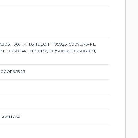
I30, 1.4, 1.6, 12.2011, 1195925, S9075AS-PL,
M, DRS0134, DRS0136, DRS0666, DRS0666N,
S0001195925
 33309NWAI