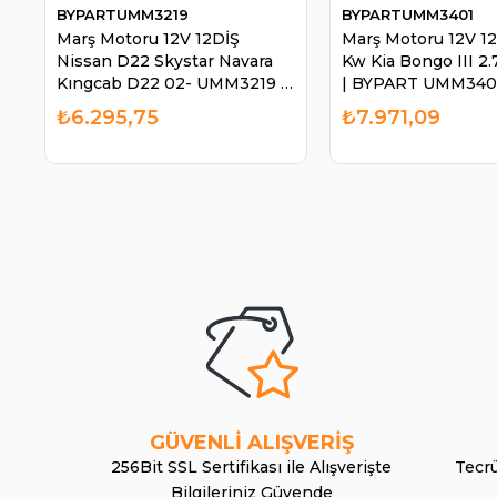
BYPARTUMM3219
BYPARTUMM3401
Marş Motoru 12V 12DİŞ
Marş Motoru 12V 12
Nissan D22 Skystar Navara
Kw Kia Bongo III 2.7
Kıngcab D22 02- UMM3219 |
| BYPART UMM340
BYPART UMM3219
₺6.295,75
₺7.971,09
GÜVENLİ ALIŞVERİŞ
256Bit SSL Sertifikası ile Alışverişte
Tecrü
Bilgileriniz Güvende