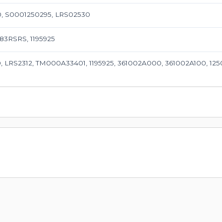
0, S0001250295, LRS02530
083RSRS, 1195925
 LRS2312, TM000A33401, 1195925, 361002A000, 361002A100, 12