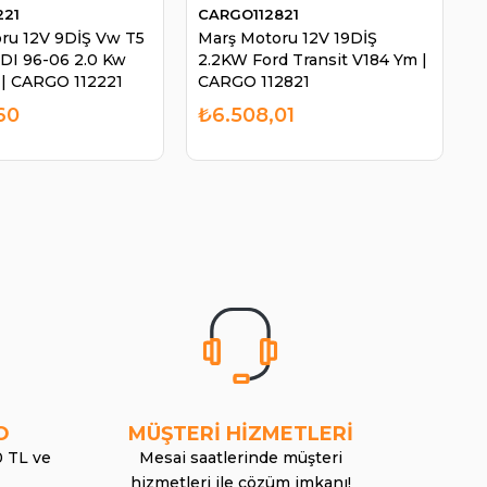
221
CARGO112821
ru 12V 9DİŞ Vw T5
Marş Motoru 12V 19DİŞ
TDI 96-06 2.0 Kw
2.2KW Ford Transit V184 Ym |
| CARGO 112221
CARGO 112821
60
₺6.508,01
O
MÜŞTERİ HİZMETLERİ
0 TL ve
Mesai saatlerinde müşteri
hizmetleri ile çözüm imkanı!