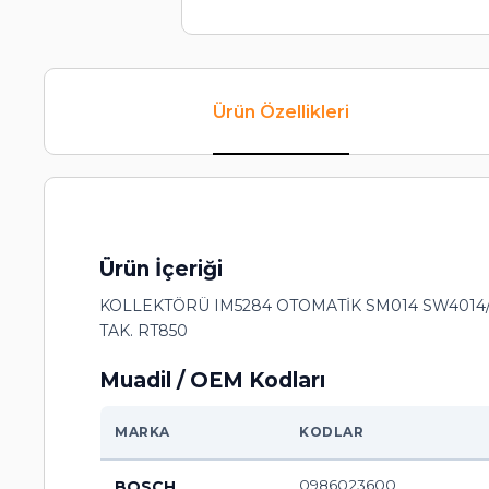
Ürün Özellikleri
Ürün İçeriği
KOLLEKTÖRÜ IM5284 OTOMATİK SM014 SW4014/3
TAK. RT850
Muadil / OEM Kodları
MARKA
KODLAR
0986023600
BOSCH