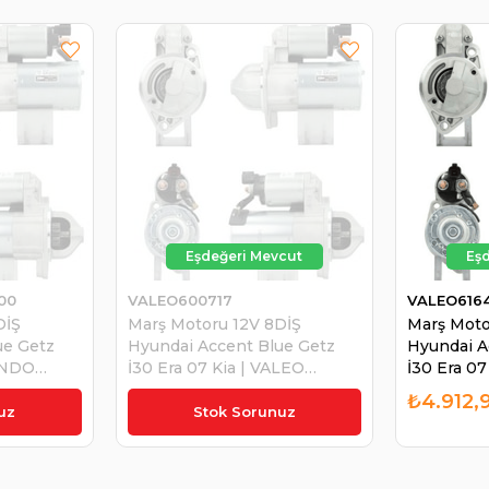
00
VALEO600717
VALEO616
DİŞ
Marş Motoru 12V 8DİŞ
Marş Moto
ue Getz
Hyundai Accent Blue Getz
Hyundai A
MANDO
İ30 Era 07 Kia | VALEO
İ30 Era 07
600717
616468
₺5.440,39
₺4.912,
uz
Stok Sorunuz
₺5.168,37