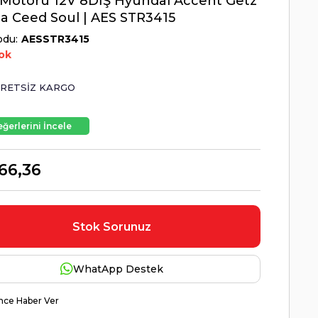
Motoru 12V 8DİŞ Hyundai Accent Getz
ia Ceed Soul | AES STR3415
odu
AESSTR3415
ok
RETSIZ KARGO
ğerlerini İncele
66,36
Stok Sorunuz
WhatApp Destek
nce Haber Ver