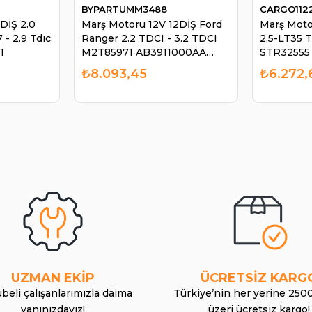
BYPARTUMM3488
CARGO112
DİŞ 2.0
Marş Motoru 12V 12DİŞ Ford
Marş Moto
 - 2.9 Tdıc
Ranger 2.2 TDCI - 3.2 TDCI
2,5-LT35 
1
M2T85971 AB3911000AA
STR32555 
M002T85971ZT M2T85971
₺8.093,45
₺6.272,
AB3911000AA M2T85971ZT |
BYPART UMM3488
UZMAN EKİP
ÜCRETSİZ KARG
beli çalışanlarımızla daima
Türkiye’nin her yerine 250
yanınızdayız!
üzeri ücretsiz kargo!