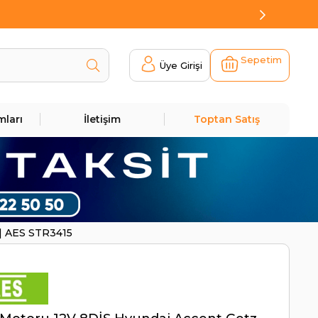
Sepetim
Üye Girişi
mları
İletişim
Toptan Satış
 | AES STR3415