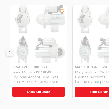
KRAFTVOLL11010068
MANDOBN361002A1
Marş Motoru 12V 8DİŞ
Marş Motoru 12V 8
Hyundai Accent Blue Getz
Hyundai Accent Bl
İ30 Era 07 Kia | KRAFTVOL
İ30 Era 07 Kia | 
L11010068
BN361002A100
₺5.046,50
₺7.496,09
Stok Sorunuz
Stok Sorun