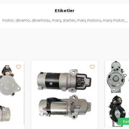
Etiketler
motor
dinamo
dinamosu
marş
starter
marş motoru
marş motor
,
,
,
,
,
,
,
,