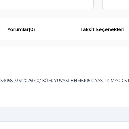
Yorumlar
(0)
Taksit Seçenekleri
30581/3612025010/ KÖM. YUVASI BHM6105 G.YASTIK MYC10