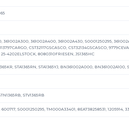
365
 361002A300, 361002A400, 361002A430, S0001250295, 361002A305, 
13797CARGO, CST32117GSCASCO, CST32134GSCASCO, 9779CEVA
I, 25-4202ELSTOCK, 8080310FRIESEN, JS1365HC
A1365KR, STA1365RN, STA1365YJ, BN361002A000, BN361002A100, 
STN1365RB, STV1365RB
2, 600717, S0001250295, TM000A33401, 8EA738258531, 1205914,