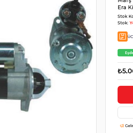
Marş 
Era K
Stok K
Stok:
Y
ÜC
Eşde
₺5.0
Geli