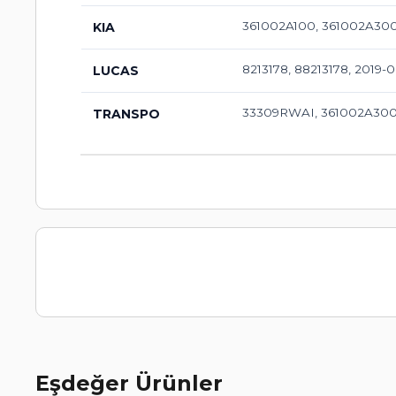
361002A100, 361002A30
KIA
8213178, 88213178, 2019-
LUCAS
33309RWAI, 361002A300,
TRANSPO
Eşdeğer Ürünler