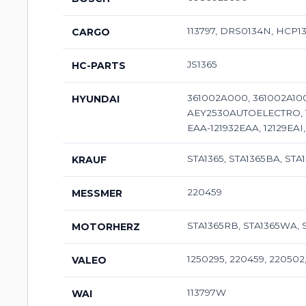
113797, DRS0134N, HCP1
CARGO
JS1365
HC-PARTS
361002A000, 361002A100,
HYUNDAI
AEY2530AUTOELECTRO, 1
EAA-121932EAA, 12129EA
STA1365, STA1365BA, ST
KRAUF
220459
MESSMER
STA1365RB, STA1365WA, 
MOTORHERZ
1250295, 220459, 22050
VALEO
113797W
WAI