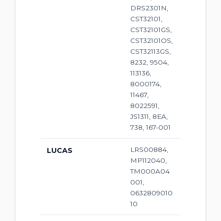
DRS2301N,
CST32101,
CST32101GS,
CST32101OS,
CST32113GS,
8232, 9504,
113136,
8000174,
11467,
8022591,
JS1311, 8EA,
738, 167-001
LRS00884,
LUCAS
MP112040,
TM000A04
001,
0632809010
10