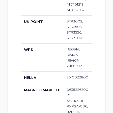
MD101219,
MD162837
STR3002,
UNIPOINT
STR3503,
STR3556,
STR7200
16939N,
WPS
16514N,
16940N,
21166MI2
3610022800
HELLA
0635226200
MAGNETI MARELLI
10,
63280901,
PXPSA-006,
8212183,