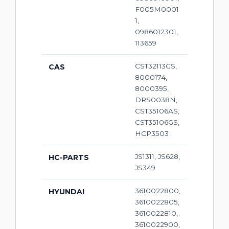
F005M0001
1,
0986012301,
113659
CST32113GS,
CAS
8000174,
8000395,
DRS0038N,
CST35106AS,
CST35106GS,
HCP3503
JS1311, JS628,
HC-PARTS
JS349
3610022800,
HYUNDAI
3610022805,
3610022810,
3610022900,