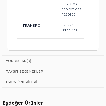
88212183,
150.001.082,
1250955
17827N,
TRANSPO
STR54129
YORUMLAR
(0)
TAKSIT SEÇENEKLERI
ÜRÜN ÖNERILERI
Eşdeğer Ürünler