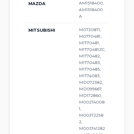
AM1518400,
MAZDA
AM1518400
A
M0T30871,
MITSUBISHI
M0T70481,
M1T70481,
M1T70481ZC,
M1T70482,
M1T70483,
M1T70485,
M1T74083,
MD072382,
MD099667,
MD172860,
M002T4008
1,
M003T2258
2,
M003T41282