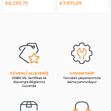
UMM3219 | BYPART
UMM3401
₺6.295,75
₺7.971,09
UMM3219
GÜVENLİ ALIŞVERİŞ
UZMAN EKİP
256Bit SSL Sertifikası ile
Tecrübeli çalışanlarımızla
Alışverişte Bilgileriniz
daima yanınızdayız!
Güvende