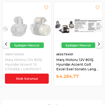
UNIPSTR3556
AESSTR4101
Marş Motoru 12V 8DİŞ
Marş Motoru 12V 8DİŞ
Hyundai Accent 1,5
Hyundai Accent Golt
STR3556 | UNIPOINT
Excel Exel Sonato Langer
STR3556
Proton Galant Lancer
₺8.063,69
₺4.284,77
L200 L300 STR4101 | AES
Stok Sorunuz
STR4101