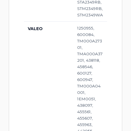
STA2349RB,
STM2349RB,
STM2349WA
1250955,
VALEO
600084,
TM000A273
01,
TMA000A37
201, 438118,
458546,
600127,
600947,
TM000A04
001,
1EM0051,
438097,
455561,
455607,
455963,