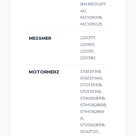
BN36100217
40,
MC109018,
MC109025
220377,
MESSMER
220615,
220191,
220382
STA1311RB,
MOTORHERZ
STA1311WA,
STD1311RB,
STV1311RB,
STA0628RB,
STM0628RB,
STM0628W
A,
STV0628RB,
S114J720,