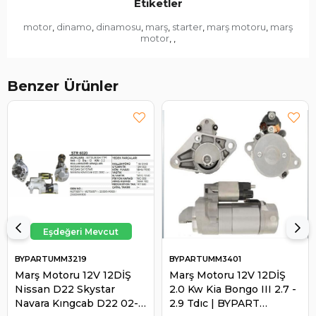
Etiketler
motor
dinamo
dinamosu
marş
starter
marş motoru
marş
,
,
,
,
,
,
motor
,
,
Benzer Ürünler
BYPARTUMM3219
BYPARTUMM3401
Marş Motoru 12V 12DİŞ
Marş Motoru 12V 12DİŞ
Nissan D22 Skystar
2.0 Kw Kia Bongo III 2.7 -
Navara Kıngcab D22 02-
2.9 Tdıc | BYPART