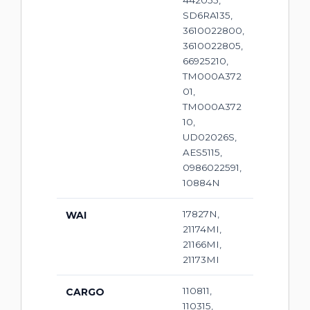
442055,
SD6RA135,
3610022800,
3610022805,
66925210,
TM000A372
01,
TM000A372
10,
UD02026S,
AES5115,
0986022591,
10884N
17827N,
WAI
21174MI,
21166MI,
21173MI
110811,
CARGO
110315,