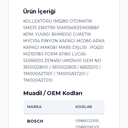
Ürün İçeriği
KOLLEKTÖRÜ IM5280 OTOMATİK
SM013 ZM0790 SSM0549/2EM0588F
KÖM. YUVASI BHM6100 G.YASTIK
MYC104 PİNYON KAPAGI MC080 ARKA
KAPAGI MAK081 MARS DİŞLİSİ . PG620
MD151180 FORM-61180 LUCAS-
SDR6000 ZEN450 UMD5410 OEM NO :
3610022800 / 3610022805 / 66925210 /
TM000A27301 / TM000A37201 /
TM000A37210
Muadil / OEM Kodları
MARKA
KODLAR
0986022591,
BOSCH
0986016001,