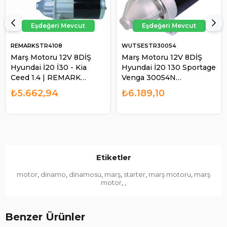
REMARKSTR4108
WUTSESTR30054
Marş Motoru 12V 8DİŞ
Marş Motoru 12V 8DİŞ
Hyundai İ20 İ30 - Kia
Hyundai İ20 130 Sportage
Ceed 1.4 | REMARK
Venga 30054N
STR4108
STR30054N | WUTSE
₺5.662,94
₺6.189,10
STR30054
Etiketler
motor
dinamo
dinamosu
marş
starter
marş motoru
marş
,
,
,
,
,
,
motor
,
,
Benzer Ürünler