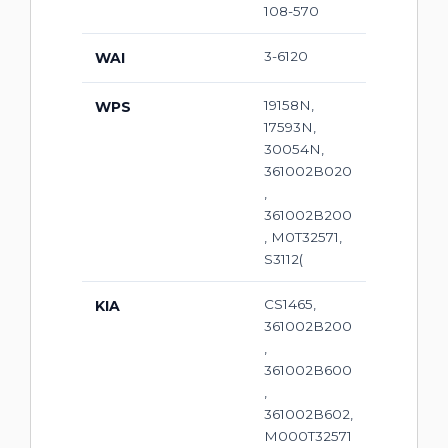
108-570
3-6120
WAI
19158N,
WPS
17593N,
30054N,
361002B020
,
361002B200
, M0T32571,
S3112(
CS1465,
KIA
361002B200
,
361002B600
,
361002B602,
M000T32571