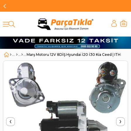
Marş Motoru 12V 8DİŞ Hyundai İ20 İ30 Kia Ceed | ITH STR
‹
›