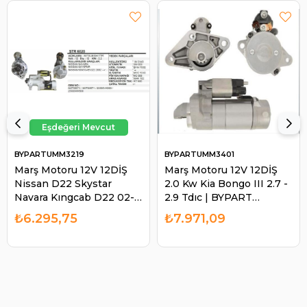
BYPARTUMM3219
BYPARTUMM3401
Marş Motoru 12V 12DİŞ
Marş Motoru 12V 12DİŞ
Nissan D22 Skystar
2.0 Kw Kia Bongo III 2.7 -
Navara Kıngcab D22 02-
2.9 Tdıc | BYPART
UMM3219 | BYPART
UMM3401
₺6.295,75
₺7.971,09
UMM3219