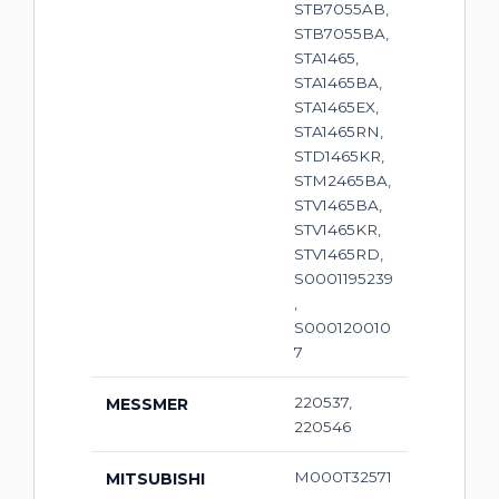
STB7055AB,
STB7055BA,
STA1465,
STA1465BA,
STA1465EX,
STA1465RN,
STD1465KR,
STM2465BA,
STV1465BA,
STV1465KR,
STV1465RD,
S0001195239
,
S000120010
7
220537,
MESSMER
220546
M000T32571
MITSUBISHI