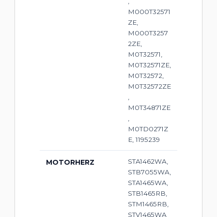
,
M000T32571
ZE,
M000T3257
2ZE,
M0T32571,
M0T32571ZE,
M0T32572,
M0T32572ZE
,
M0T34871ZE
,
M0TD0271Z
E, 1195239
STA1462WA,
MOTORHERZ
STB7055WA,
STA1465WA,
STB1465RB,
STM1465RB,
STV1465WA