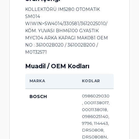
KOLLEKTÖRÜ IM5280 OTOMATİK
SM014
WIWIN>SW4014/330581/3612025010/
KÖM. YUVASI BHM6100 G.YASTIK
MYC104 ARKA KAPAGI MAK081 OEM
NO : 361002B020 / 361002B200 /
M0T32571
Muadil / OEM Kodları
MARKA
KODLAR
0986029030
BOSCH
, 0001138017,
0001138018,
0986025140,
9796, 114443,
DRS0808,
DRS0808N,