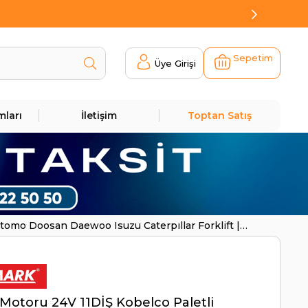
Sepetim
Üye Girişi
mları
İletişim
Toptan Satış
ıtomo Doosan Daewoo Isuzu Caterpıllar Forklift |
Motoru 24V 11DİŞ Kobelco Paletli