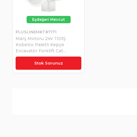
PLUSLINEM8T87171
Marş Motoru 24V 11DİŞ
Kobelco Paletli Kepçe
Excavatör Forklift Cat
Sumıtomo Doosan Daewoo
₺8.302,82
Isuzu Caterpıllar Forklift 5KW
Stok Sorunuz
| PLUSLINE M8T87171