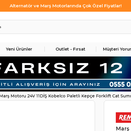
Alternatör ve Marş Motorlarında Çok Özel Fiyatlar!
Yeni Ürünler
Outlet - Fırsat
Müşteri Yoru
Marş Motoru 24V 11DİŞ Kobelco Paletli Kepçe Forklift Cat Sum
REMARK STR2717
Marş 