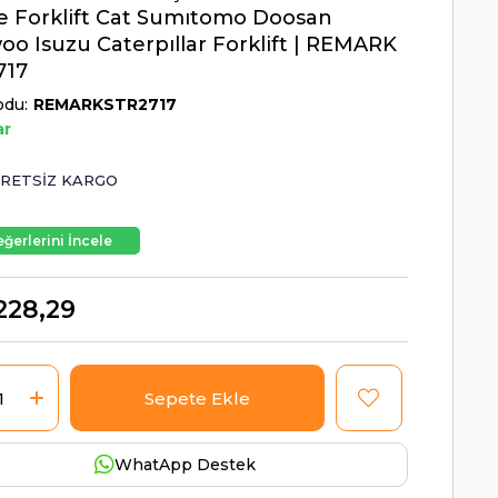
 Forklift Cat Sumıtomo Doosan
o Isuzu Caterpıllar Forklift | REMARK
717
odu
REMARKSTR2717
ar
RETSIZ KARGO
ğerlerini İncele
228,29
WhatApp Destek