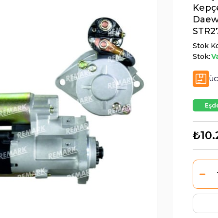
Kepçe
Daewo
STR2
Stok K
Stok:
V
ÜC
Eşde
₺10.