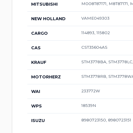
M008T87171, M8T87171,
MITSUBISHI
VAME049303
NEW HOLLAND
114893, 115802
CARGO
CST35604AS
CAS
STM3778BA, STM3778LC,
KRAUF
STM3778RB, STM3778W
MOTORHERZ
233772W
WAI
18539N
WPS
8980723150, 8980723151
ISUZU