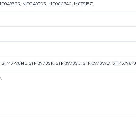
 ME049303, MEO49303, ME080740, M8T81571
 STM3778NL, STM3778SK, STM3778SU, STM3778WD, STM3778YJ,
A