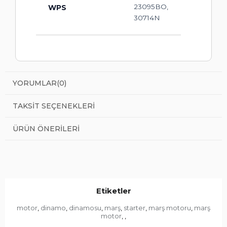
23095BO,
WPS
30714N
YORUMLAR
(0)
TAKSIT SEÇENEKLERI
ÜRÜN ÖNERILERI
Etiketler
motor
dinamo
dinamosu
marş
starter
marş motoru
marş
,
,
,
,
,
,
motor
,
,