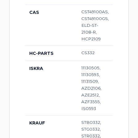
CST49100AS,
CAS
CST49100GS,
ELD-ST-
2108-R,
HCP2109
CS332
HC-PARTS
11130505,
ISKRA
11130593,
11131509,
AZD2106,
AZE2512,
AZF3555,
IS0593
STB0332,
KRAUF
STG0332,
STR0332,