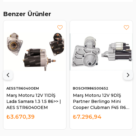
Benzer Ürünler
AESSTR6040OEM
BOSCH1986S00652
Marş Motoru 12V 11DİŞ
Marş Motoru 12V 9DİŞ
Lada Samara 1.3 1.5 86>> |
Partner Berlingo Mini
AES STR6040OEM
Cooper Clubman F45 R60
| BOSCH 1986S00652
₺3.670,39
₺7.296,94