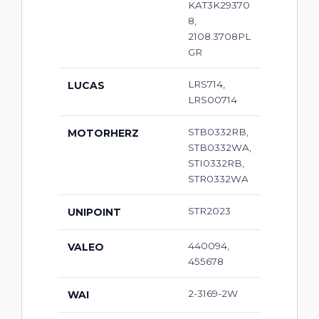
KAT3K29370
8,
2108.3708PL
GR
LRS714,
LUCAS
LRS00714
STB0332RB,
MOTORHERZ
STB0332WA,
STI0332RB,
STR0332WA
STR2023
UNIPOINT
440094,
VALEO
455678
2-3169-2W
WAI