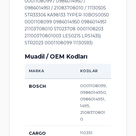
0001108099 / 0986014950 /
0986014951 / 21083708010 / 11130505
STR33306 KA98133 TYPER-10BOS0050
0001108099 0986014950 0986014951
21103708010 57023708 0001108203
21100370801003 LES0215 LRS1435)
STR2023 0001108099 11130593)
Muadil / OEM Kodları
MARKA
KODLAR
0001108099,
BOSCH
0986014950,
0986014951,
1495,
2108370801
0
110351
CARGO