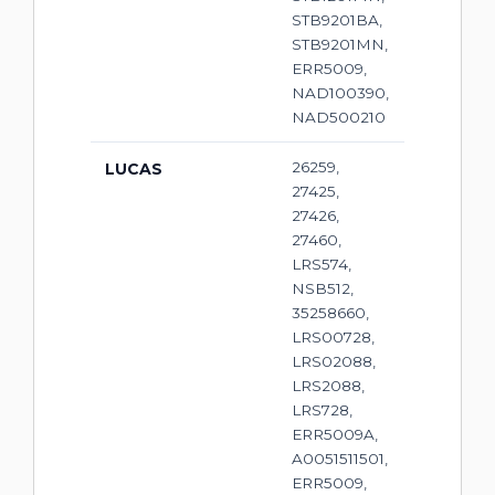
STB9201BA,
STB9201MN,
ERR5009,
NAD100390,
NAD500210
26259,
LUCAS
27425,
27426,
27460,
LRS574,
NSB512,
35258660,
LRS00728,
LRS02088,
LRS2088,
LRS728,
ERR5009A,
A0051511501,
ERR5009,