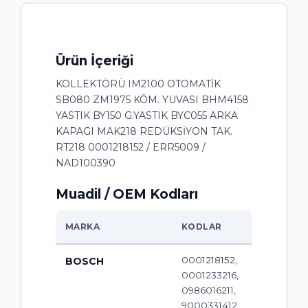
Ürün İçeriği
KOLLEKTÖRÜ IM2100 OTOMATİK
SB080 ZM1975 KÖM. YUVASI BHM4158
YASTIK BY150 G.YASTIK BYC055 ARKA
KAPAGI MAK218 REDÜKSİYON TAK.
RT218 0001218152 / ERR5009 /
NAD100390
Muadil / OEM Kodları
MARKA
KODLAR
0001218152,
BOSCH
0001233216,
0986016211,
9000331412,