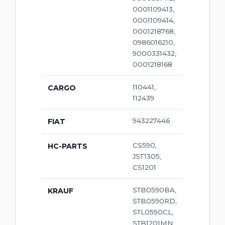
0001109413,
0001109414,
0001218768,
0986016210,
9000331432,
0001218168
110441,
CARGO
112439
943227446
FIAT
CS590,
HC-PARTS
JST1305,
CS1201
STB0590BA,
KRAUF
STB0590RD,
STL0590CL,
STB1201MN,