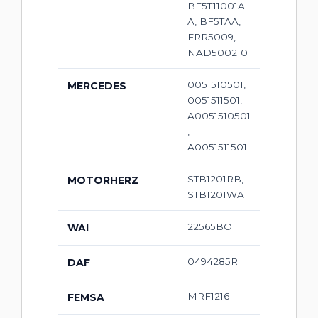
BF5T11001A
A, BF5TAA,
ERR5009,
NAD500210
0051510501,
MERCEDES
0051511501,
A0051510501
,
A0051511501
STB1201RB,
MOTORHERZ
STB1201WA
22565BO
WAI
0494285R
DAF
MRF1216
FEMSA