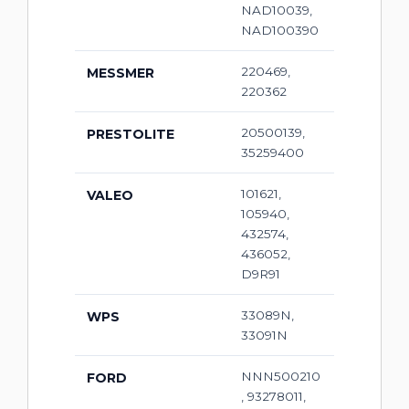
NAD10039,
NAD100390
220469,
MESSMER
220362
20500139,
PRESTOLITE
35259400
101621,
VALEO
105940,
432574,
436052,
D9R91
33089N,
WPS
33091N
NNN500210
FORD
, 93278011,