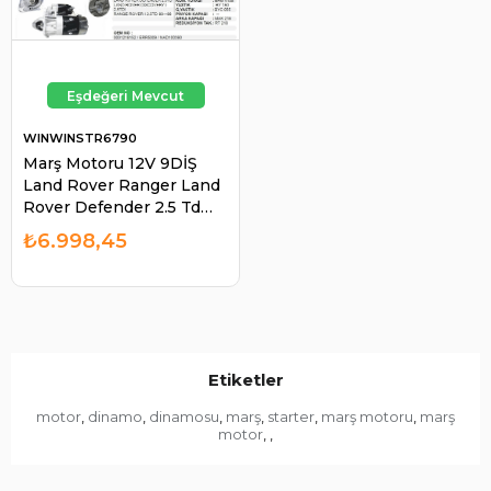
WINWINSTR6790
Marş Motoru 12V 9DİŞ
Land Rover Ranger Land
Rover Defender 2.5 Td
Range Rover I Discovery
₺6.998,45
I Cw Mb Sp | WINWIN
STR6790
Etiketler
motor
dinamo
dinamosu
marş
starter
marş motoru
marş
,
,
,
,
,
,
motor
,
,