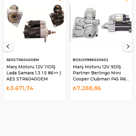
AESSTR6040OEM
BOSCH1986S00652
Marş Motoru 12V 11DİŞ
Marş Motoru 12V 9DİŞ
Lada Samara 1.3 1.5 86>> |
Partner Berlingo Mini
AES STR6040OEM
Cooper Clubman F45 R60
| BOSCH 1986S00652
₺3.671,74
₺7.288,86