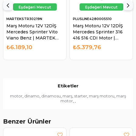
MARTEKSTR30219N
PLUSLINE4280005510
Marş Motoru 12V 12DİŞ
Marş Motoru 12V 12DİŞ
Mercedes Sprinter Vito
Mercedes Sprinter 316
Viano Benz | MARTEK
416 516 CDI Motor |
STR30219N
PLUSLINE 4280005510
₺6.189,10
₺5.379,76
Etiketler
motor
dinamo
dinamosu
marş
starter
marş motoru
marş
,
,
,
,
,
,
motor
,
,
Benzer Ürünler