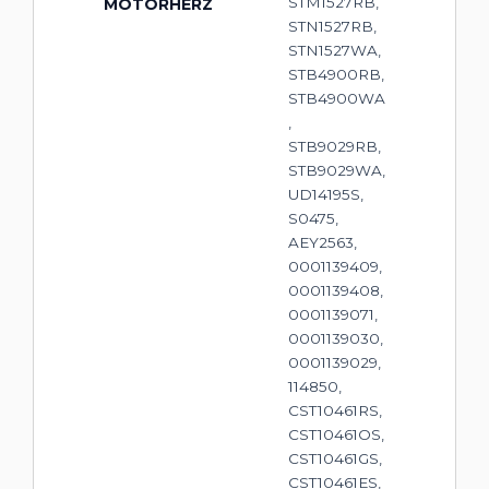
STM1527RB,
MOTORHERZ
STN1527RB,
STN1527WA,
STB4900RB,
STB4900WA
,
STB9029RB,
STB9029WA,
UD14195S,
S0475,
AEY2563,
0001139409,
0001139408,
0001139071,
0001139030,
0001139029,
114850,
CST10461RS,
CST10461OS,
CST10461GS,
CST10461ES,