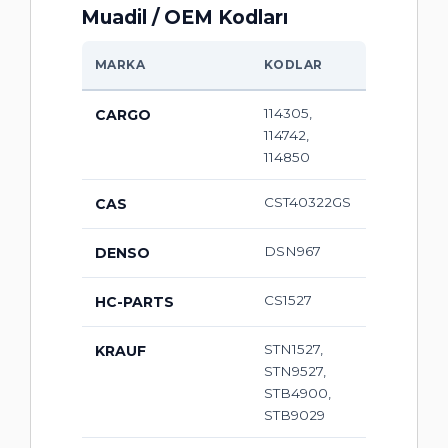
Muadil / OEM Kodları
MARKA
KODLAR
114305,
CARGO
114742,
114850
CST40322GS
CAS
DSN967
DENSO
CS1527
HC-PARTS
STN1527,
KRAUF
STN9527,
STB4900,
STB9029