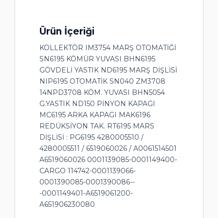
Ürün İçeriği
KOLLEKTÖR IM3754 MARŞ OTOMATİĞİ
SN6195 KÖMÜR YUVASI BHN6195
GÖVDELİ YASTIK ND6195 MARŞ DİŞLİSİ
NIP6195 OTOMATİK SN040 ZM3708
14NPD3708 KÖM. YUVASI BHN5054
G.YASTIK ND150 PİNYON KAPAGI
MC6195 ARKA KAPAGI MAK6196
REDÜKSİYON TAK. RT6195 MARS
DİŞLİSİ : PG6195 4280005510 /
4280005511 / 6519060026 / A0061514501
A6519060026 0001139085-0001149400-
CARGO 114742-0001139066-
0001390085-0001390086--
-0001149401-A6519061200-
A651906230080