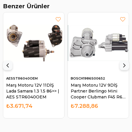
Benzer Ürünler
AESSTR6040OEM
BOSCH1986S00652
Marş Motoru 12V 11DİŞ
Marş Motoru 12V 9DİŞ
Lada Samara 1.3 1.5 86>> |
Partner Berlingo Mini
AES STR6040OEM
Cooper Clubman F45 R60
| BOSCH 1986S00652
₺3.671,74
₺7.288,86