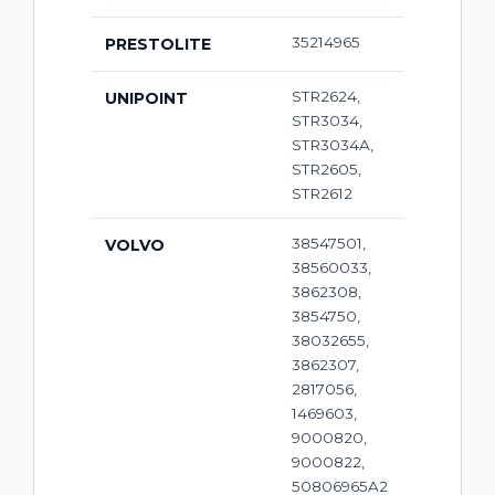
35214965
PRESTOLITE
STR2624,
UNIPOINT
STR3034,
STR3034A,
STR2605,
STR2612
38547501,
VOLVO
38560033,
3862308,
3854750,
38032655,
3862307,
2817056,
1469603,
9000820,
9000822,
50806965A2