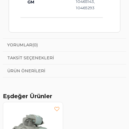
10465143,
GM
10465293
YORUMLAR
(0)
TAKSIT SEÇENEKLERI
ÜRÜN ÖNERILERI
Eşdeğer Ürünler