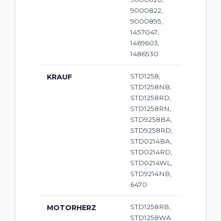
9000822,
9000895,
1457047,
1469603,
1486530
STD1258,
KRAUF
STD1258NB,
STD1258RD,
STD1258RN,
STD9258BA,
STD9258RD,
STD0214BA,
STD0214RD,
STD0214WL,
STD9214NB,
6470
STD1258RB,
MOTORHERZ
STD1258WA