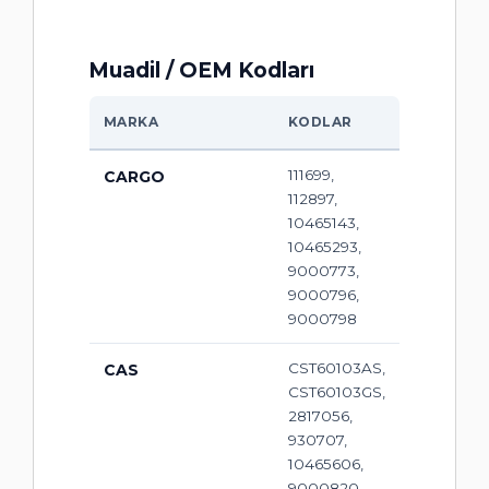
Muadil / OEM Kodları
MARKA
KODLAR
111699,
CARGO
112897,
10465143,
10465293,
9000773,
9000796,
9000798
CST60103AS,
CAS
CST60103GS,
2817056,
930707,
10465606,
9000820,