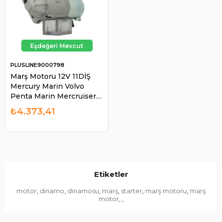
PLUSLINE9000798
Marş Motoru 12V 11DİŞ
Mercury Marin Volvo
Penta Marin Mercruiser
Chevrolet Cadillac
₺4.373,41
STR3061 | PLUSLINE
9000798
Etiketler
motor
dinamo
dinamosu
marş
starter
marş motoru
marş
,
,
,
,
,
,
motor
,
,