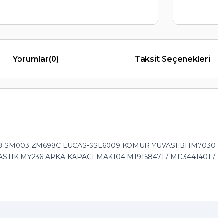
Yorumlar
(0)
Taksit Seçenekleri
 SM003 ZM698C LUCAS-SSL6009 KÖMÜR YUVASI BHM7030 MAR
STIK MY236 ARKA KAPAGI MAK104 M19168471 / MD3441401 / 