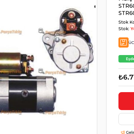
STR6
STR6
Stok K
Stok:
Y
ÜC
Eşde
₺6.7
Geli