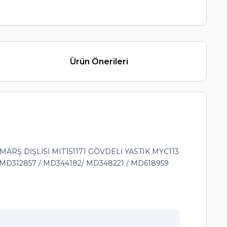
Ürün Önerileri
Ş DİŞLİSİ MIT151171 GÖVDELİ YASTIK MYC113
MD312857 / MD344182/ MD348221 / MD618959