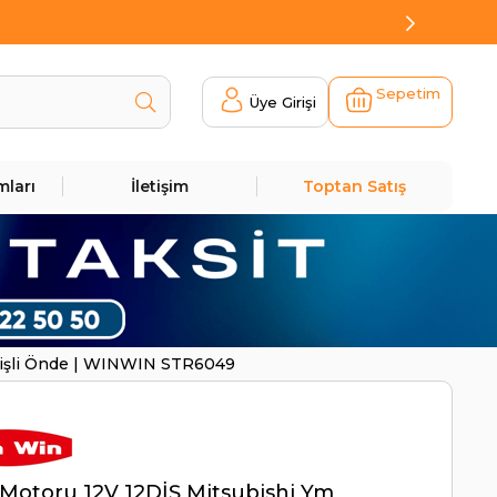
Sepetim
Üye Girişi
mları
İletişim
Toptan Satış
Dişli Önde | WINWIN STR6049
Motoru 12V 12DİŞ Mitsubishi Ym