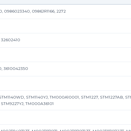
, 0986023340, 0986JR1166, 2272
, 32602410
0, 3610042350
 STM1140WD, STM1140YJ, TM000A10001, STM1227, STM1227AB, S
 STM9227YJ, TM000A36101