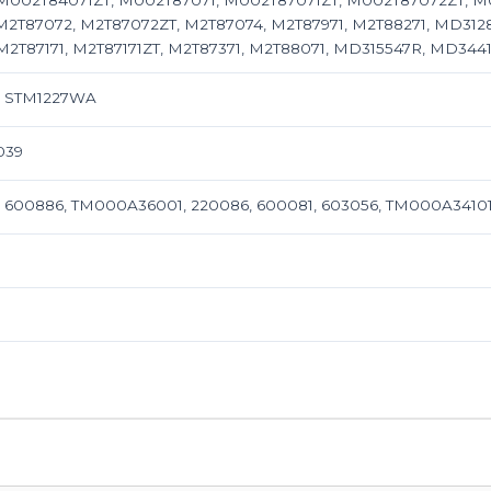
 M002T84071ZT, M002T87071, M002T87071ZT, M002T87072ZT, M0
M2T87072, M2T87072ZT, M2T87074, M2T87971, M2T88271, MD312
M2T87171, M2T87171ZT, M2T87371, M2T88071, MD315547R, MD34
, STM1227WA
039
, 600886, TM000A36001, 220086, 600081, 603056, TM000A3410