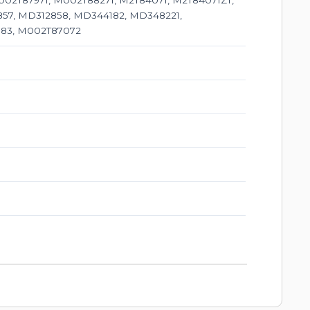
02T87971, M002T88271, M2T84071, M2T84071ZT,
857, MD312858, MD344182, MD348221,
4183, M002T87072
1