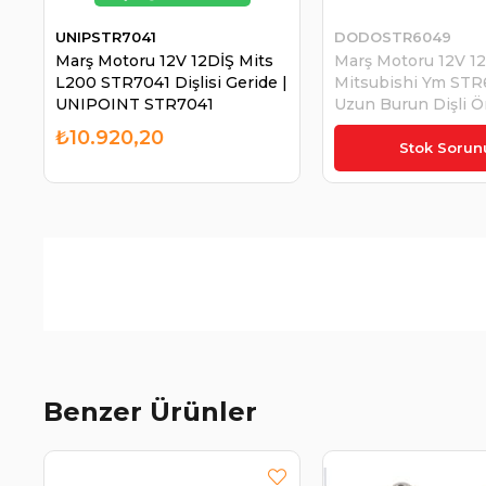
UNIPSTR7041
DODOSTR6049
Marş Motoru 12V 12DİŞ Mits
Marş Motoru 12V 1
L200 STR7041 Dişlisi Geride |
Mitsubishi Ym ST
UNIPOINT STR7041
Uzun Burun Dişli Ö
DODO STR6049
₺10.920,20
₺5.811,25
Stok Sorun
Benzer Ürünler