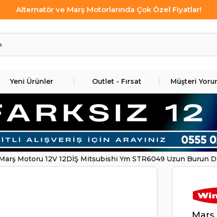
Alternatör ve Marş Motorlarında Çok Özel Fiyatlar!
Yeni Ürünler
Outlet - Fırsat
Müşteri Yoru
Marş Motoru 12V 12DİŞ Mitsubishi Ym STR6049 Uzun Burun 
Marş 