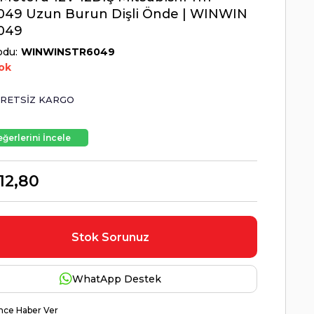
049 Uzun Burun Dişli Önde | WINWIN
049
odu
WINWINSTR6049
ok
RETSIZ KARGO
ğerlerini İncele
12,80
Stok Sorunuz
WhatApp Destek
nce Haber Ver