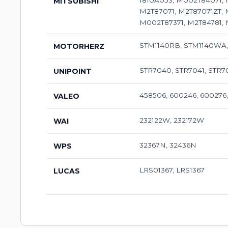
1810A053, M002T84071,
MITSUBISHI
M2T87071, M2T87071ZT, 
M002T87371, M2T84781, 
STM1140RB, STM1140WA
MOTORHERZ
STR7040, STR7041, STR7
UNIPOINT
458506, 600246, 600276
VALEO
232122W, 232172W
WAI
32367N, 32436N
WPS
LRS01367, LRS1367
LUCAS