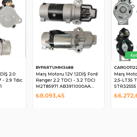
BYPARTUMM3488
CARGO112
DİŞ 2.0
Marş Motoru 12V 12DİŞ Ford
Marş Moto
 - 2.9 Tdıc
Ranger 2.2 TDCI - 3.2 TDCI
2,5-LT35 
1
M2T85971 AB3911000AA
STR32555 
M002T85971ZT M2T85971
₺8.093,45
₺6.272,
AB3911000AA M2T85971ZT |
BYPART UMM3488