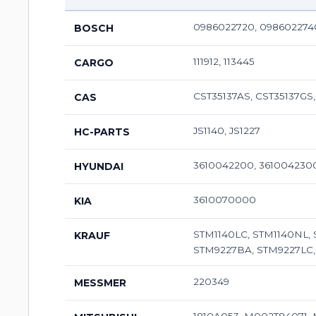
0986022720, 0986022740
BOSCH
111912, 113445
CARGO
CST35137AS, CST35137GS
CAS
JS1140, JS1227
HC-PARTS
3610042200, 361004230
HYUNDAI
3610070000
KIA
STM1140LC, STM1140NL,
KRAUF
STM9227BA, STM9227LC,
220349
MESSMER