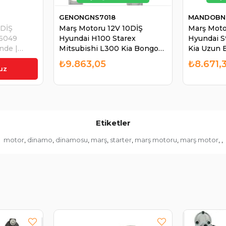
GENONGNS7018
MANDOBN3
2DİŞ
Marş Motoru 12V 10DİŞ
Marş Moto
R6049
Hyundai H100 Starex
Hyundai S
nde |
Mitsubishi L300 Kia Bongo
Kia Uzun 
Ym GNS7018 | GENON
TR3096 
₺9.863,05
₺8.671,
GNS7018
BN361004
uz
Etiketler
motor
dinamo
dinamosu
marş
starter
marş motoru
marş motor
,
,
,
,
,
,
,
,