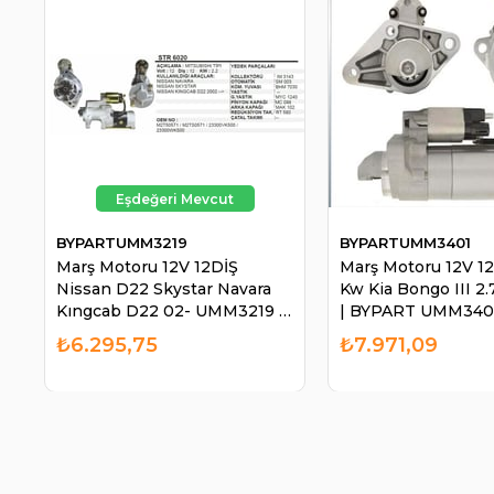
BYPARTUMM3219
BYPARTUMM3401
Marş Motoru 12V 12DİŞ
Marş Motoru 12V 12
Nissan D22 Skystar Navara
Kw Kia Bongo III 2.7
Kıngcab D22 02- UMM3219 |
| BYPART UMM340
BYPART UMM3219
₺6.295,75
₺7.971,09