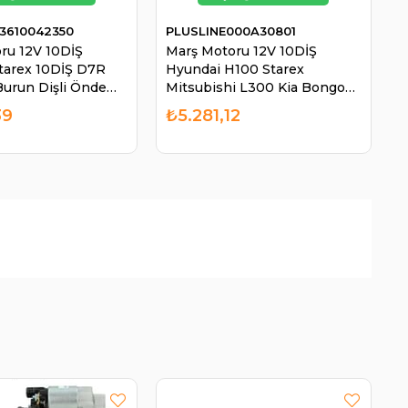
610042350
PLUSLINE000A30801
R
ru 12V 10DİŞ
Marş Motoru 12V 10DİŞ
M
tarex 10DİŞ D7R
Hyundai H100 Starex
S
Burun Dişli Önde
Mitsubishi L300 Kia Bongo
| MANDO
Ym | PLUSLINE 000A30801
39
₺5.281,12
2350