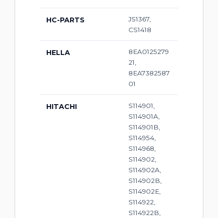
JS1367,
HC-PARTS
CS1418
8EA0125279
HELLA
21,
8EA7382587
01
S114901,
HITACHI
S114901A,
S114901B,
S114954,
S114968,
S114902,
S114902A,
S114902B,
S114902E,
S114922,
S114922B,