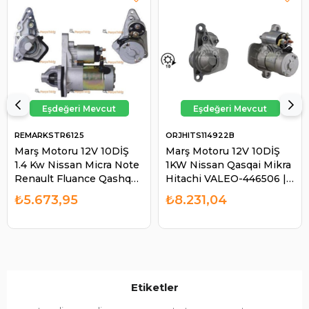
REMARKSTR6125
ORJHITS114922B
Marş Motoru 12V 10DİŞ
Marş Motoru 12V 10DİŞ
1.4 Kw Nissan Micra Note
1KW Nissan Qasqai Mikra
Renault Fluance Qashqai
Hitachi VALEO-446506 |
STR6125 | REMARK
ORJ HITS114922B
₺5.673,95
₺8.231,04
STR6125
Etiketler