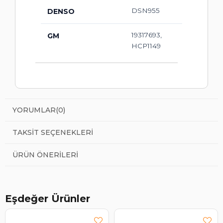
DSN955
DENSO
19317693,
GM
HCP1149
YORUMLAR
(0)
TAKSIT SEÇENEKLERI
ÜRÜN ÖNERILERI
Eşdeğer Ürünler