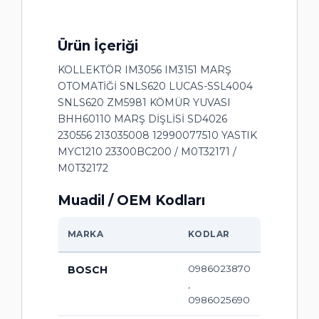
Ürün İçeriği
KOLLEKTÖR IM3056 IM3151 MARŞ
OTOMATİĞİ SNLS620 LUCAS-SSL4004
SNLS620 ZM5981 KÖMÜR YUVASI
BHH60110 MARŞ DİŞLİSİ SD4026
230556 213035008 12990077510 YASTIK
MYC1210 23300BC200 / M0T32171 /
M0T32172
Muadil / OEM Kodları
MARKA
KODLAR
0986023870
BOSCH
,
0986025690