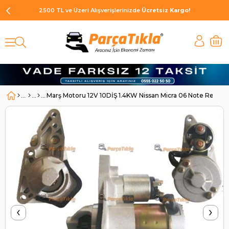
2500 TL ve Üzeri Alışverişlerinizde
Ücretsiz Kargo!
Marş Motoru 12V 10DİŞ 1.4KW Nissan Micra 06 Note Renau
‹
›