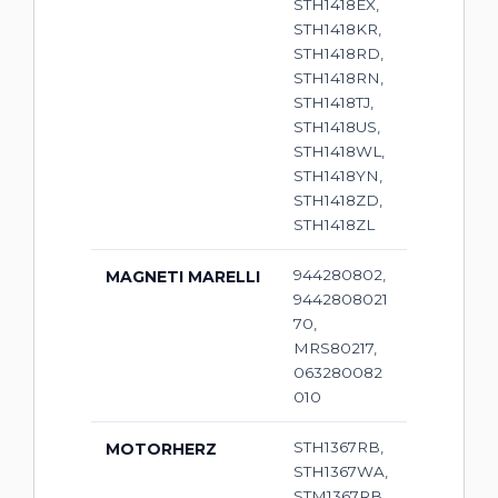
STH1418EX,
STH1418KR,
STH1418RD,
STH1418RN,
STH1418TJ,
STH1418US,
STH1418WL,
STH1418YN,
STH1418ZD,
STH1418ZL
944280802,
MAGNETI MARELLI
9442808021
70,
MRS80217,
063280082
010
STH1367RB,
MOTORHERZ
STH1367WA,
STM1367RB,