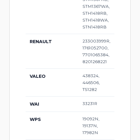
STM1367WA,
STH1418RB,
STH1418WA,
STN1418RB
233003999R,
RENAULT
1761052700,
7701065384,
8201268221
438324,
VALEO
446506,
TS1282
33231R
WAI
19092N,
WPS
19137N,
17982N