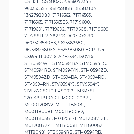
CST15111GS 5802CP, 95607234R,
96035035R, 96125588R DRS8310N
1342792080, 71716562, 71716563,
71716565, 71716565ES, 71719600,
71719601, 71719602, 71719608, 71719609,
71728811, 71782363, 9603503580,
9603503580ES, 9625382680,
9625382680ES, 9625383080 HCP1324
CS594 11130716, AZE2534, IS0716
STB0594WL, STM0594BA, STM0594LC,
STM0594RD, STM0594YN, STM0594ZD,
STM9594ZD, STV0594BA, STV0594RD,
STV0594RN, STV0594YJ, STV9594YJ
212153708010 LRS00751 MSR381
220148 1810A101, M000T20871,
M000T20872, M000T86081,
M001T80081, M001T80082,
M001T80381, M0T20871, M0T20871ZE,
M0T20872ZE, M1T80081, M1T80082,
M1T80481 STB0594RB, STM0594RB,