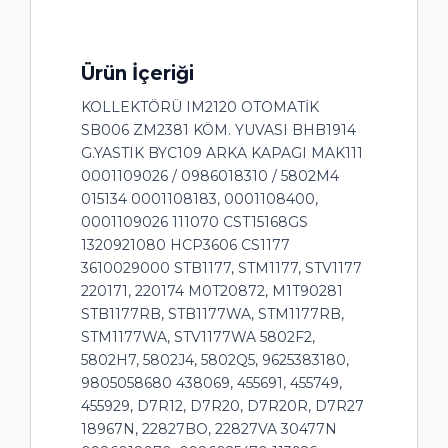
Ürün İçeriği
KOLLEKTÖRÜ IM2120 OTOMATİK
SB006 ZM2381 KÖM. YUVASI BHB1914
G.YASTIK BYC109 ARKA KAPAGI MAK111
0001109026 / 0986018310 / 5802M4
015134 0001108183, 0001108400,
0001109026 111070 CST15168GS
1320921080 HCP3606 CS1177
3610029000 STB1177, STM1177, STV1177
220171, 220174 M0T20872, M1T90281
STB1177RB, STB1177WA, STM1177RB,
STM1177WA, STV1177WA 5802F2,
5802H7, 5802J4, 5802Q5, 9625383180,
9805058680 438069, 455691, 455749,
455929, D7R12, D7R20, D7R20R, D7R27
18967N, 22827BO, 22827VA 30477N