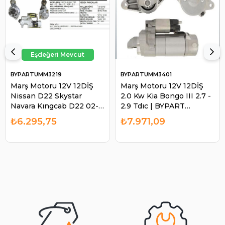
BYPARTUMM3219
BYPARTUMM3401
Marş Motoru 12V 12DİŞ
Marş Motoru 12V 12DİŞ
Nissan D22 Skystar
2.0 Kw Kia Bongo III 2.7 -
Navara Kıngcab D22 02-
2.9 Tdıc | BYPART
UMM3219 | BYPART
UMM3401
₺6.295,75
₺7.971,09
UMM3219