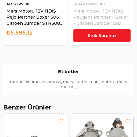
AESSTR5190
BYPARTUMM3003
Marş Motoru 12V 11DİŞ
Marş Motoru 12V 11DİŞ
Pejo Partner Boxer 306
Peugeot Partner - Boxer
Citroen Jumper STR3085
- Citroen Jumper 1,9D
STR3090 STR3095
0001110 | BYPART
₺5.595,12
₺5.031,74
STR5190 WUTSE-
UMM3003
Stok Sorunuz
STR30477VA STR30477 |
AES STR5190
Etiketler
motor
dinamo
dinamosu
marş
starter
marş motoru
marş
,
,
,
,
,
,
motor
,
,
Benzer Ürünler