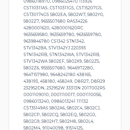
0986018970, 0986025470 113926
CST10311AS, CST10311GS, CST15207GS,
CST30174GS 5802EA, 5802W7, 5802Y0,
5802Z7, 9655507680 RAS34226
4280001620, 4280001620RC
9635659580, 9635659780, 9636559780,
9639846780 CS1342 STN1342,
STV1342BA, STV1342YJ 220393
STN1342RB, STN1342WA, STV1342RB,
STV1342WA 5802EF, 5802X9, 5802Z5,
5802Z6, 9555507680, 9646972280,
9647157980, 9648242180 438165,
438193, 458180, 458249, D8R27, D8R29
232952DN, 232952W 33313N 2017002RS
0001109010, 0001110017, 0001110056,
0986013240, 0986013241 111132
CST35149AS 5802A6, 5802C4, 5802CJ,
5802CP, 5802CQ, 5802EQ, 5802G0,
5802G9, 5802H7, 5802H8, 5802L4,
5802M4, 91040098, 91514125,