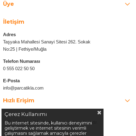
Üye
İletişim
Adres
Taşyaka Mahallesi Sanayi Sitesi 262. Sokak
No:25 | Fethiye/Muğla
Telefon Numarası
0 555 022 50 50
E-Posta
info@parcatikla.com
Hızlı Erişim
Çerez Kullanımı
©2025
Parcatikla.com
| Tüm Hakları Saklıdır.
Bu internet sitesinde, kullanıcı deneyimini
geliştirmek ve internet sitesinin verimli
çalışmasını sağlamak amacıyla çerezler