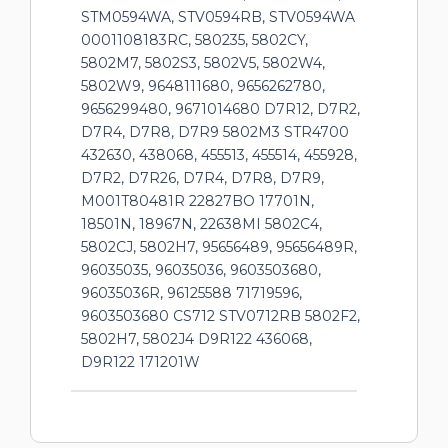
STM0594WA, STV0594RB, STV0594WA
0001108183RC, 580235, 5802CY,
5802M7, 5802S3, 5802V5, 5802W4,
5802W9, 9648111680, 9656262780,
9656299480, 9671014680 D7R12, D7R2,
D7R4, D7R8, D7R9 5802M3 STR4700
432630, 438068, 455513, 455514, 455928,
D7R2, D7R26, D7R4, D7R8, D7R9,
M001T80481R 22827BO 17701N,
18501N, 18967N, 22638MI 5802C4,
5802CJ, 5802H7, 95656489, 95656489R,
96035035, 96035036, 9603503680,
96035036R, 96125588 71719596,
9603503680 CS712 STV0712RB 5802F2,
5802H7, 5802J4 D9R122 436068,
D9R122 171201W