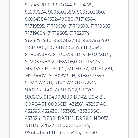
9151431280, 91536044, 95514125,
95607234, 9603503580, 9603503680,
96054384 1332419080, 71716564,
71719595, 71719598, 71719599, 71719603,
71719604, 71719605, 71722374,
9624291480, 9625382780, 9625383280
HCP1001, HCP8173 CS373 11130642
STB0373BA, STM0373RD, STM0373RN,
STV0373BA 212153708010 LRS476
MSR377 M1T50171, M1T50172, M1T90281,
M2T90071 STB0373RB, STB0373WA,
STM0373RB, STV0373RB 555836,
580236, 580250, 580292, 5802C3,
5802Q5, 9104009880 D7R2, D9R121,
D9R84 3110086CB1 432561, 432561AO,
432595, 432630, 433305, 433305GO,
433324, D7R8, D9R121, D9R84, ND053,
ND138 22827BO 0001108183,
0986016141 111132, 113443, 114460