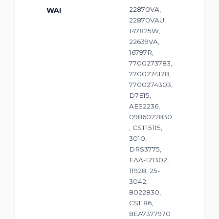
22870VA,
WAI
22870VAU,
147825W,
22639VA,
16797R,
7700273783,
7700274178,
7700274303,
D7E15,
AES2236,
0986022830
, CST15115,
3010,
DRS3775,
EAA-121302,
11928, 25-
3042,
8022830,
CS1186,
8EA7377970