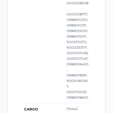
0001208528
,
0001208717,
0986010310,
0986010311,
0986015010,
0986015011,
9000111072,
9000333117,
0001107036,
0001107047,
0986016400
,
0986018591,
900008206
7,
0001112025,
0986016600
115442,
CARGO