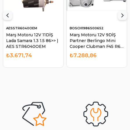
AESSTR6040OEM
BOSCH1986S00652
Marş Motoru 12V 11DİŞ
Marş Motoru 12V 9DİŞ
Lada Samara 1.3 1.5 86>> |
Partner Berlingo Mini
AES STR6040OEM
Cooper Clubman F45 R60
| BOSCH 1986S00652
₺3.671,74
₺7.288,86