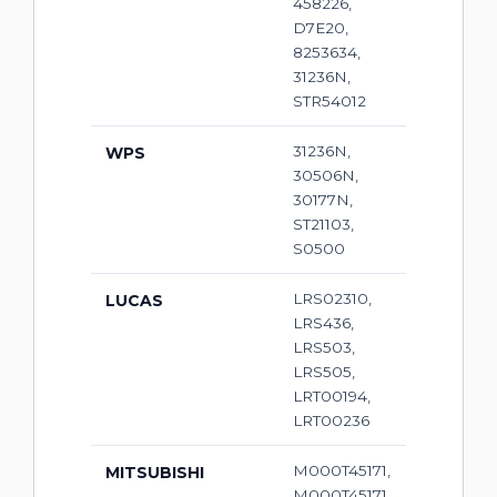
458226,
D7E20,
8253634,
31236N,
STR54012
31236N,
WPS
30506N,
30177N,
ST21103,
S0500
LRS02310,
LUCAS
LRS436,
LRS503,
LRS505,
LRT00194,
LRT00236
M000T45171,
MITSUBISHI
M000T45171