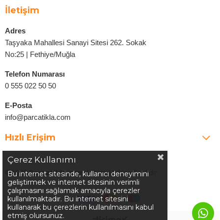
İletişim
Adres
Taşyaka Mahallesi Sanayi Sitesi 262. Sokak
No:25 | Fethiye/Muğla
Telefon Numarası
0 555 022 50 50
E-Posta
info@parcatikla.com
Hızlı Erişim
Çerez Kullanımı
©2025
Parcatikla.com
| Tüm Hakları Saklıdır.
Bu internet sitesinde, kullanıcı deneyimini
geliştirmek ve internet sitesinin verimli
çalışmasını sağlamak amacıyla çerezler
kullanılmaktadır. Bu internet sitesini
kullanarak bu çerezlerin kullanılmasını kabul
etmiş olursunuz.