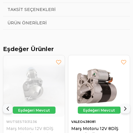
TAKSIT SEÇENEKLERI
ÜRÜN ÖNERILERI
Eşdeğer Ürünler
WUTSESTR31236
VALEO438081
Marş Motoru 12V 8DİŞ
Marş Motoru 12V 8DİŞ