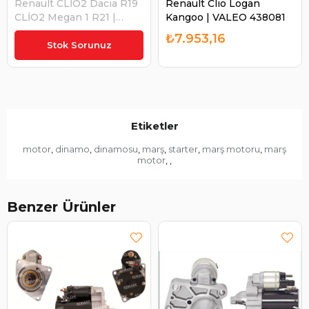
Renault CLİO2 Dacia R19
Renault Clio Logan
CLİO2 Megan 1 R21 |
Kangoo | VALEO 438081
WUTSE STR31236
₺4.984,29
₺7.953,16
Stok Sorunuz
Etiketler
motor
dinamo
dinamosu
marş
starter
marş motoru
marş
,
,
,
,
,
,
motor
,
,
Benzer Ürünler