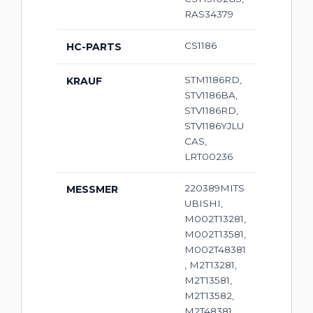
RAS34379
CS1186
HC-PARTS
STM1186RD,
KRAUF
STV1186BA,
STV1186RD,
STV1186YJLU
CAS,
LRT00236
220389MITS
MESSMER
UBISHI,
M002T13281,
M002T13581,
M002T48381
, M2T13281,
M2T13581,
M2T13582,
M2T48381