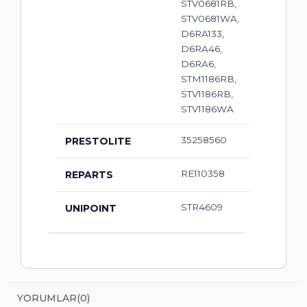
STV0681RB,
STV0681WA,
D6RA133,
D6RA46,
D6RA6,
STM1186RB,
STV1186RB,
STV1186WA
35258560
PRESTOLITE
RE110358
REPARTS
STR4609
UNIPOINT
YORUMLAR
(0)