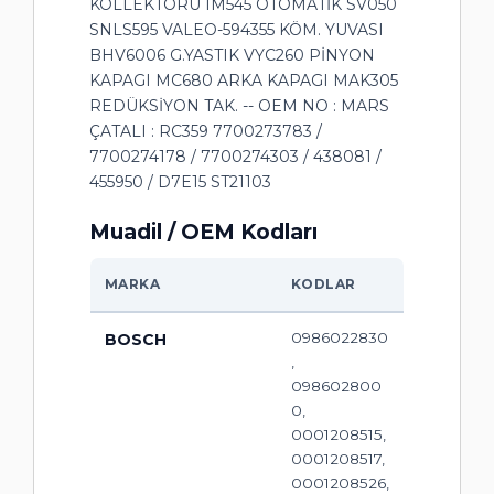
KOLLEKTÖRÜ IM545 OTOMATİK SV050
SNLS595 VALEO-594355 KÖM. YUVASI
BHV6006 G.YASTIK VYC260 PİNYON
KAPAGI MC680 ARKA KAPAGI MAK305
REDÜKSİYON TAK. -- OEM NO : MARS
ÇATALI : RC359 7700273783 /
7700274178 / 7700274303 / 438081 /
455950 / D7E15 ST21103
Muadil / OEM Kodları
MARKA
KODLAR
0986022830
BOSCH
,
098602800
0,
0001208515,
0001208517,
0001208526,