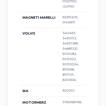
11130790,
IS0790
63291405,
MAGNETI MARELLI
MSR671
3412455,
VOLVO
3430012,
34557389,
34685321,
9031082,
9031302,
90313024,
8111568,
8111701,
8253634
620010
IKA
STB0681RB,
MOTORHERZ