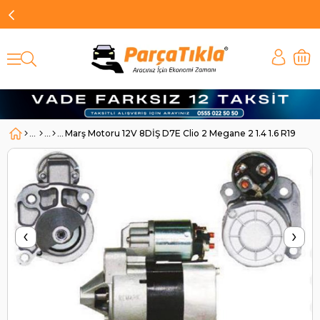
Marş Motoru 12V 8DİŞ D7E Clio 2 Megane 2 1.4 1.6 R19 CL
‹
›