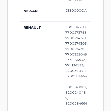
2330000QA
NISSAN
L
6001547289,
RENAULT
7700273783,
7700274178,
7700274303,
7700274351,
7700352049
, 7711134532,
7711134533,
8200590412,
5200584664
,
6001549062,
820024048
7,
8200584664
,