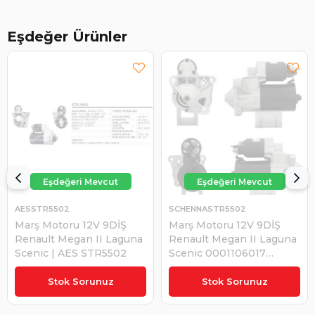
Eşdeğer Ürünler
AESSTR5502
SCHENNASTR5502
Marş Motoru 12V 9DİŞ
Marş Motoru 12V 9DİŞ
Renault Megan II Laguna
Renault Megan II Laguna
Scenic | AES STR5502
Scenic 0001106017
WAİ31235N STR31235N |
₺4.494,26
₺4.665,63
SCHENNA STR5502
Stok Sorunuz
Stok Sorunuz