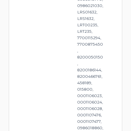
0986021030,
LRS01632,
LRS1632,
LRT00235,
LRT235,
7700115294,
7700875450
,
8200050150
,
8200186144,
8200466761,
458189,
015800,
0001106023,
0001106024,
0001106028,
0001107476,
0001107477,
0986018860,