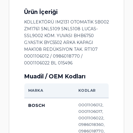
Ürün İçeriği
KOLLEKTÖRÜ IM2131 OTOMATİK SB002
ZM1761 SNLS109 SNLS108 LUCAS-
SSL9002 KÖM. YUVASI BHB6750
G.YASTIK BYC5502 ARKA KAPAGI
MAK108 REDÜKSİYON TAK. RT107
0001106012 / 0986018770 /
0001106022 BL 015496
Muadil / OEM Kodları
MARKA
KODLAR
0001106012,
BOSCH
0001106017,
0001106022,
0986018360,
0986018770,