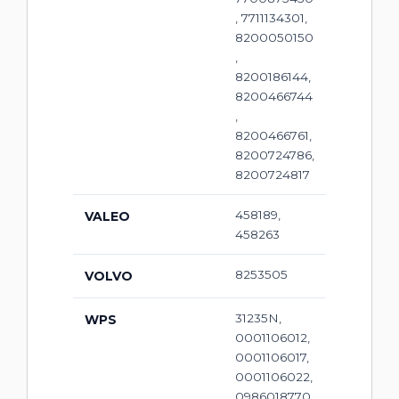
, 7711134301,
8200050150
,
8200186144,
8200466744
,
8200466761,
8200724786,
8200724817
458189,
VALEO
458263
8253505
VOLVO
31235N,
WPS
0001106012,
0001106017,
0001106022,
0986018770,