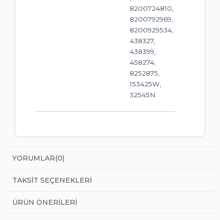
8200724810,
8200792969,
8200929534,
438327,
438399,
458274,
8252875,
153425W,
32545N
YORUMLAR
(0)
TAKSIT SEÇENEKLERI
ÜRÜN ÖNERILERI