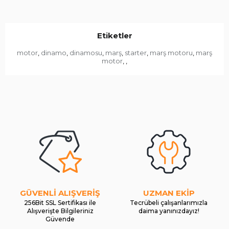
Etiketler
motor
dinamo
dinamosu
marş
starter
marş motoru
marş
,
,
,
,
,
,
motor
,
,
GÜVENLİ ALIŞVERİŞ
UZMAN EKİP
256Bit SSL Sertifikası ile
Tecrübeli çalışanlarımızla
Alışverişte Bilgileriniz
daima yanınızdayız!
Güvende