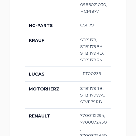
0986021030,
HCP1877
CS1179
HC-PARTS
STB1179,
KRAUF
STB1179BA,
STB1179RD,
STB1179RN
LRT00235
LUCAS
STB1179RB,
MOTORHERZ
STB1179WA,
STV1179RB
7700115294,
RENAULT
7700872450
,
7700875450