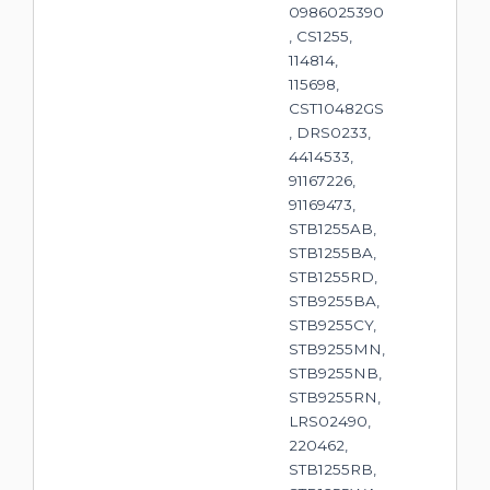
0986025390
, CS1255,
114814,
115698,
CST10482GS
, DRS0233,
4414533,
91167226,
91169473,
STB1255AB,
STB1255BA,
STB1255RD,
STB9255BA,
STB9255CY,
STB9255MN,
STB9255NB,
STB9255RN,
LRS02490,
220462,
STB1255RB,