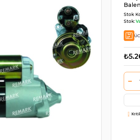
Bale
Stok K
Stok:
V
ÜC
₺5.2
Krit