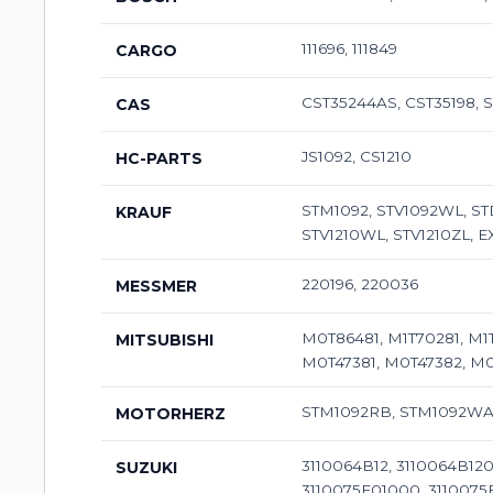
111696, 111849
CARGO
CST35244AS, CST35198, 
CAS
JS1092, CS1210
HC-PARTS
STM1092, STV1092WL, STD
KRAUF
STV1210WL, STV1210ZL,
220196, 220036
MESSMER
M0T86481, M1T70281, M1
MITSUBISHI
M0T47381, M0T47382, M0
STM1092RB, STM1092WA,
MOTORHERZ
3110064B12, 3110064B120
SUZUKI
3110075F01000, 3110075F