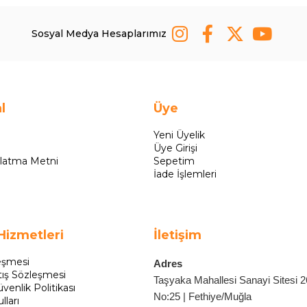
Sosyal Medya Hesaplarımız
l
Üye
Yeni Üyelik
Üye Girişi
latma Metni
Sepetim
İade İşlemleri
Hizmetleri
İletişim
eşmesi
Adres
tış Sözleşmesi
Taşyaka Mahallesi Sanayi Sitesi 
üvenlik Politikası
No:25 | Fethiye/Muğla
lları