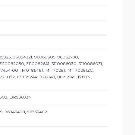
05925, 96054321, 96060305, 96062790,
3110082050, 31100826A1, 3110086030, 3110086031,
737454-001, M0T86481, M1T70281, M1T70281ZC,
.1092, CST35244, 8212149, 88212149, 17171N,
55503, DRS3693N
89, 96943428, 96963482