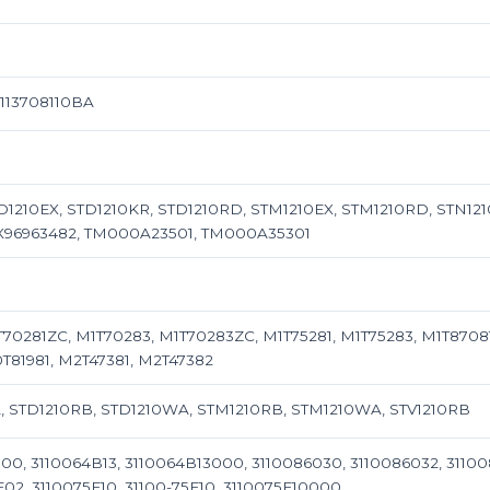
S113708110BA
1210EX, STD1210KR, STD1210RD, STM1210EX, STM1210RD, STN1210
 EX96963482, TM000A23501, TM000A35301
T70281ZC, M1T70283, M1T70283ZC, M1T75281, M1T75283, M1T8708
T81981, M2T47381, M2T47382
 STD1210RB, STD1210WA, STM1210RB, STM1210WA, STV1210RB
00, 3110064B13, 3110064B13000, 3110086030, 3110086032, 31100
02, 3110075F10, 31100-75F10, 3110075F10000