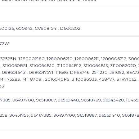
 600126, 600942, CVS081541, D6GC202
872W
, 32525N, 1280002180, 1280006210, 1280006211, 1280006212, 300
 3110060B51, 3110064B10, 3110064B12, 3110064B13, 3110082020, 
 0986016451, 0986017571, 111696, DRS3746, 25-1230, JS1092, 8EA
T75283, M1T87081, 2016040RS, 3110086033, 458477, STR71062, 22
33
67385, 96497700, 96518887, 96569440, 96618789, 96943428, 104
5258, 96451753, 96467385, 96497700, 96518887, 96569440, 966187