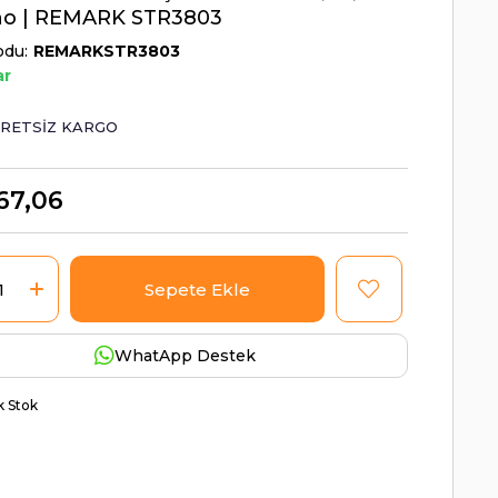
no | REMARK STR3803
odu
REMARKSTR3803
ar
RETSIZ KARGO
67,06
WhatApp Destek
ik Stok