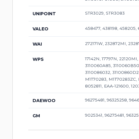
STR3029, STR3083
UNIPOINT
458477, 438198, 458205,
VALEO
272171W, 232872MI, 232
WAI
17142N, 17797N, 22120MI
WPS
3110060A85, 3110060B50,
3110086032, 31100860D2,
M1T70283, M1T70283ZC, M1
8052811, EAA-121600, 120
96275481, 96325258, 964
DAEWOO
9025341, 96275481, 9632
GM