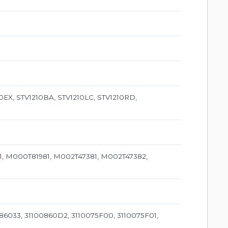
EX, STV1210BA, STV1210LC, STV1210RD,
1, M000T81981, M002T47381, M002T47382,
86033, 31100860D2, 3110075F00, 3110075F01,