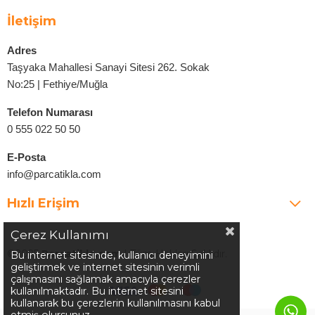
İletişim
Adres
Taşyaka Mahallesi Sanayi Sitesi 262. Sokak
No:25 | Fethiye/Muğla
Telefon Numarası
0 555 022 50 50
E-Posta
info@parcatikla.com
Hızlı Erişim
Çerez Kullanımı
©2025
Parcatikla.com
| Tüm Hakları Saklıdır.
Bu internet sitesinde, kullanıcı deneyimini
geliştirmek ve internet sitesinin verimli
çalışmasını sağlamak amacıyla çerezler
kullanılmaktadır. Bu internet sitesini
kullanarak bu çerezlerin kullanılmasını kabul