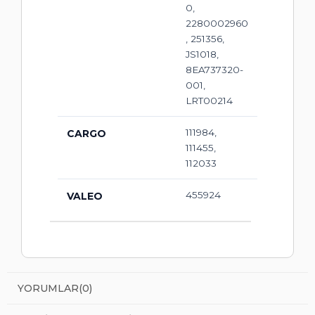
0,
2280002960
, 251356,
JS1018,
8EA737320-
001,
LRT00214
111984,
CARGO
111455,
112033
455924
VALEO
YORUMLAR
(0)