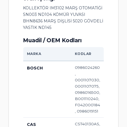
KOLLEKTÖR IM3102 MARŞ OTOMATİĞİ
SN003 ND104 KÖMÜR YUVASI
BHN8636 MARŞ DİŞLİSİ 5020 GÖVDELİ
YASTIK ND145
Muadil / OEM Kodları
MARKA
KODLAR
0986024260
BOSCH
,
0001107030,
0001107075,
0986016500,
B001110240,
F042000184
, 0986019151
CST40130AS,
CAS