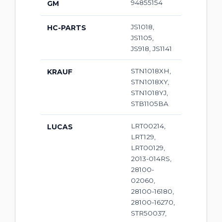
94855154
GM
JS1018,
HC-PARTS
JS1105,
JS918, JS1141
STN1018XH,
KRAUF
STN1018XY,
STN1018YJ,
STB1105BA
LRT00214,
LUCAS
LRT129,
LRT00129,
2013-014RS,
28100-
02060,
28100-16180,
28100-16270,
STR50037,