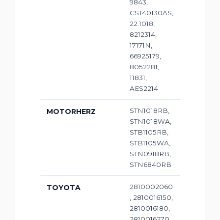
9843,
CST40130AS,
22.1018,
8212314,
17171N,
66925179,
8052281,
11831,
AES2214
STN1018RB,
MOTORHERZ
STN1018WA,
STB1105RB,
STB1105WA,
STN0918RB,
STN6840RB
2810002060
TOYOTA
, 2810016150,
2810016180,
2810016270,