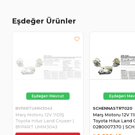
Eşdeğer Ürünler
BYPARTUMM3043
SCHENNASTR7020
Marş Motoru 12V 11DİŞ
Marş Motoru 12V 11
Toyota Hilux Land Cruıser |
Toyota Hilux Land 
BYPART UMM3043
0280007370 | SC
STR7020