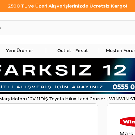
2500 TL ve Üzeri Alışverişlerinizde
Ücretsiz Kargo!
Yeni Ürünler
Outlet - Fırsat
Müşteri Yoru
Marş Motoru 12V 11DİŞ Toyota Hilux Land Cruıser | WINWIN 
Marş 