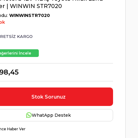
ser | WINWIN STR7020
odu
WINWINSTR7020
ok
RETSIZ KARGO
ğerlerini İncele
98,45
Stok Sorunuz
WhatApp Destek
nce Haber Ver