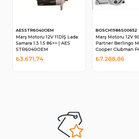
AESSTR6040OEM
BOSCH1986S00652
Marş Motoru 12V 11DİŞ Lada
Marş Motoru 12V 9
Samara 1.3 1.5 86>> | AES
Partner Berlingo M
STR6040OEM
Cooper Clubman F4
BOSCH 1986S0065
₺3.671,74
₺7.288,86