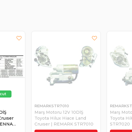
REMARKSTR7010
REMARKST
DİŞ
Marş Motoru 12V 10DİŞ
Marş Moto
Cruıser
Toyota Hilux Hiace Land
Toyota Hi
HENNA
Cruıser | REMARK STR7010
STR7020