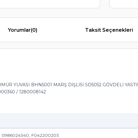
Yorumlar
(0)
Taksit Seçenekleri
ÜR YUVASI BHN5001 MARŞ DİŞLİSİ SD5052 GÖVDELİ YASTI
000360 / 1280008142
4, 0986024340, F042200203