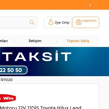
Sepetim
Üye Girişi
mları
İletişim
Toptan Satış
STR7020
Motoru 12V 11DİŞ Toyota Hilux Land