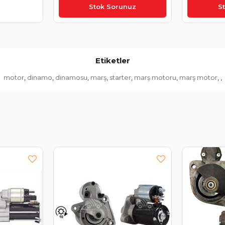
₺8.077,12
₺7.811,5
Stok Sorunuz
S
Etiketler
motor
dinamo
dinamosu
marş
starter
marş motoru
marş motor
,
,
,
,
,
,
,
,