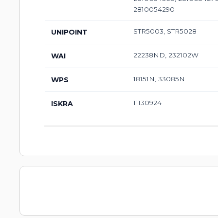
2810054290
STR5003, STR5028
UNIPOINT
22238ND, 232102W
WAI
18151N, 33085N
WPS
11130924
ISKRA