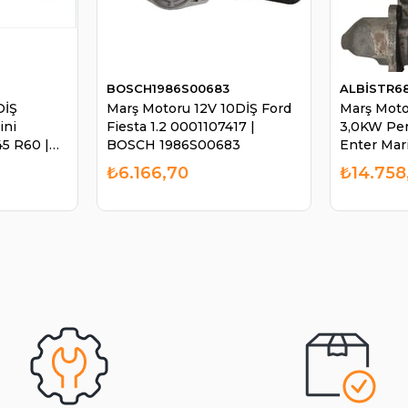
BOSCH1986S00683
ALBİSTR6
DİŞ
Marş Motoru 12V 10DİŞ Ford
Marş Moto
ini
Fiesta 1.2 0001107417 |
3,0KW Per
5 R60 |
BOSCH 1986S00683
Enter Mar
2
STR6834
₺6.166,70
₺14.758