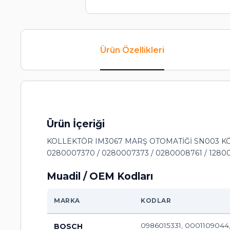
Ürün Özellikleri
Ürün İçeriği
KOLLEKTÖR IM3067 MARŞ OTOMATİĞİ SN003 KÖM
0280007370 / 0280007373 / 0280008761 / 1280
Muadil / OEM Kodları
MARKA
KODLAR
0986015331, 000110904
BOSCH