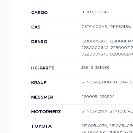
111387, 112336
CARGO
CST44100AS, DRS3018N,
CAS
1280000360, 1280008140
DENSO
2280000640, 2280002120
0280007373, 0280008760
JS642, JS1089
HC-PARTS
STN0642, 0001109044, 0
KRAUF
220005, 220524
MESSMER
STN0642WA, STN1089RB
MOTORHERZ
2810054070, 2810054070
TOYOTA
2810054360, 2810054270