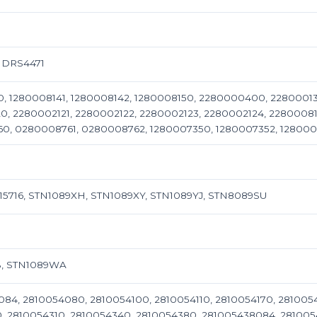
 DRS4471
, 1280008141, 1280008142, 1280008150, 2280000400, 2280001
, 2280002121, 2280002122, 2280002123, 2280002124, 2280008
, 0280008761, 0280008762, 1280007350, 1280007352, 1280007
15716, STN1089XH, STN1089XY, STN1089YJ, STN8089SU
, STN1089WA
84, 2810054080, 2810054100, 2810054110, 2810054170, 281005
, 2810054310, 2810054340, 2810054380, 281005438084, 281005