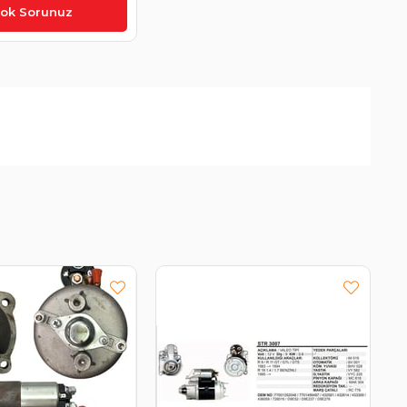
9
tok Sorunuz