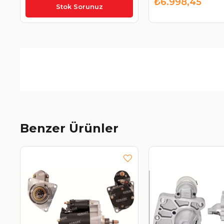
₺6.331,93
₺6.998,45
Stok Sorunuz
Benzer Ürünler