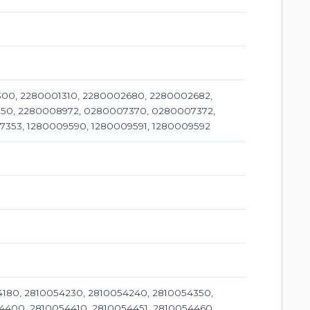
300, 2280001310, 2280002680, 2280002682,
150, 2280008972, 0280007370, 0280007372,
353, 1280009590, 1280009591, 1280009592
4180, 2810054230, 2810054240, 2810054350,
4400, 2810054410, 2810054451, 2810054460,