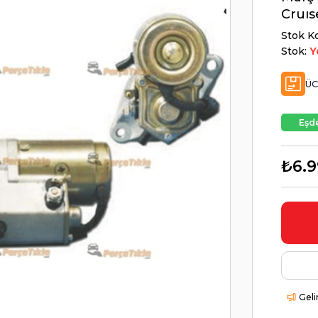
Cruı
Stok K
Stok:
Y
ÜC
Eşde
₺6.9
Geli