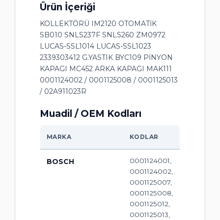
Ürün İçeriği
KOLLEKTÖRÜ IM2120 OTOMATİK
SB010 SNLS237F SNLS260 ZM0972
LUCAS-SSL1014 LUCAS-SSL1023
2339303412 G.YASTIK BYC109 PİNYON
KAPAGI MC452 ARKA KAPAGI MAK111
0001124002 / 0001125008 / 0001125013
/ 02A911023R
Muadil / OEM Kodları
MARKA
KODLAR
0001124001,
BOSCH
0001124002,
0001125007,
0001125008,
0001125012,
0001125013,