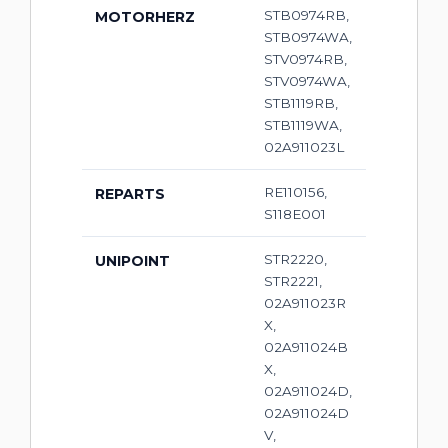
STB0974RB,
MOTORHERZ
STB0974WA,
STV0974RB,
STV0974WA,
STB1119RB,
STB1119WA,
02A911023L
RE110156,
REPARTS
S118E001
STR2220,
UNIPOINT
STR2221,
02A911023R
X,
02A911024B
X,
02A911024D,
02A911024D
V,