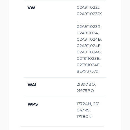
02A911023J,
VW
02A911023JX
,
02A911023R,
02A911024,
02A911024B,
02A911024F,
02A911024G,
02T911023B,
02T911024E,
8EA737579
21890BO,
WAI
21975BO
17724N, 201-
WPS
047RS,
17780N