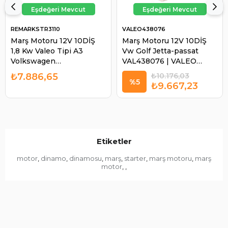
REMARKSTR3110
VALEO438076
Marş Motoru 12V 10DİŞ
Marş Motoru 12V 10DİŞ
1,8 Kw Valeo Tipi A3
Vw Golf Jetta-passat
Volkswagen
VAL438076 | VALEO
Golf/passat/leon |
438076
₺7.886,65
₺10.176,03
REMARK STR3110
%5
₺9.667,23
Etiketler
motor
dinamo
dinamosu
marş
starter
marş motoru
marş
,
,
,
,
,
,
motor
,
,