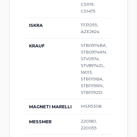
CS1119,
CS1475
11131055,
ISKRA
AZE2624
STB0974BA,
KRAUF
STB0974RN,
STV0974,
STV8974ZL,
16013,
STB1119BA,
STB1119RN,
STB1119ZD
MSR5308
MAGNETI MARELLI
220180,
MESSMER
220055