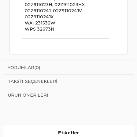
02Z911023H, 02Z911023HX,
02Z911024J, 02Z911024JV,
02Z911024JX
WAI 231532W
WPS 32673N
YORUMLAR
(0)
TAKSIT SEÇENEKLERI
ÜRÜN ÖNERILERI
Etiketler