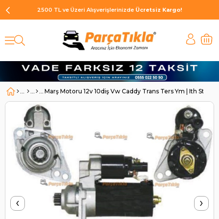
2500 TL ve Üzeri Alışverişlerinizde
Ücretsiz Kargo!
Marş Motoru 12v 10diş Vw Caddy Trans Ters Ym | Ith Str655
‹
›