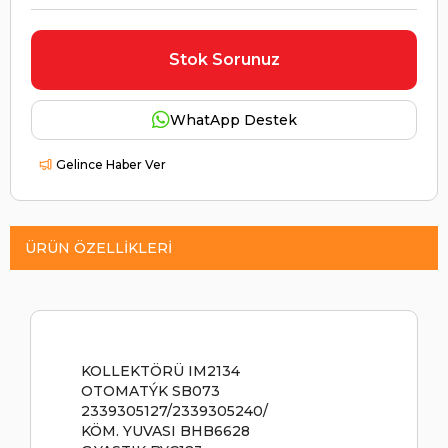
Stok Sorunuz
WhatApp Destek
Gelince Haber Ver
ÜRÜN ÖZELLIKLERI
KOLLEKTÖRÜ IM2134
OTOMATÝK SB073
2339305127/2339305240/
KÖM. YUVASI BHB6628