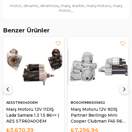
motor
dinamo
dinamosu
marş
starter
marş motoru
marş
,
,
,
,
,
,
motor
,
,
Benzer Ürünler
AESSTR6040OEM
BOSCH1986S00652
Marş Motoru 12V 11DİŞ
Marş Motoru 12V 9DİŞ
Lada Samara 1.3 1.5 86>> |
Partner Berlingo Mini
AES STR6040OEM
Cooper Clubman F45 R60
| BOSCH 1986S00652
₺3.670,39
₺7.296,94