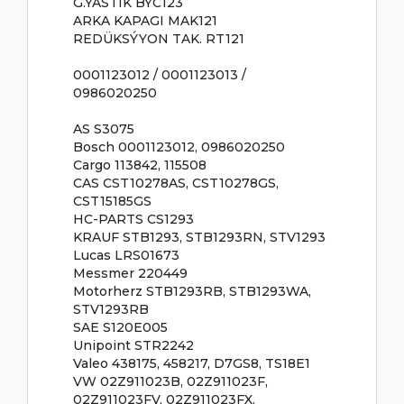
G.YASTIK BYC123
ARKA KAPAGI MAK121
REDÜKSÝYON TAK. RT121
0001123012 / 0001123013 /
0986020250
AS S3075
Bosch 0001123012, 0986020250
Cargo 113842, 115508
CAS CST10278AS, CST10278GS,
CST15185GS
HC-PARTS CS1293
KRAUF STB1293, STB1293RN, STV1293
Lucas LRS01673
Messmer 220449
Motorherz STB1293RB, STB1293WA,
STV1293RB
SAE S120E005
Unipoint STR2242
Valeo 438175, 458217, D7GS8, TS18E1
VW 02Z911023B, 02Z911023F,
02Z911023FV, 02Z911023FX,