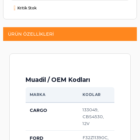
Kritik Stok
ÜRÜN ÖZELLIKLERI
Muadil / OEM Kodları
MARKA
KODLAR
133049,
CARGO
CBS4530,
12V
F32Z11390C,
FORD