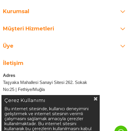
Kurumsal
Müşteri Hizmetleri
Üye
İletişim
Adres
Taşyaka Mahallesi Sanayi Sitesi 262. Sokak
No:25 | Fethiye/Muğla
Çerez Kullanımı
Telefon Numarası
0 555 022 50 50
Bu internet sitesinde, kullanıcı deneyimini
geliştirmek ve internet sitesinin verimli
çalışmasını sağlamak amacıyla çerezler
E-Posta
kullanılmaktadır. Bu internet sitesini
info@parcatikla.com
kullanarak bu çerezlerin kullanılmasını kabul