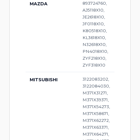
893724760,
MAZDA
AJ5118X10,
JE2618X10,
JF0118X10,
K80518X10,
KL3618X10,
N32618X10,
PN4018X10,
ZYF218X10,
ZYF318X10
3122083202,
MITSUBISHI
3122084030,
M371X31271,
M371X39371,
M371X54273,
M371X58671,
M371X62272,
M371X63371,
M371X64271,