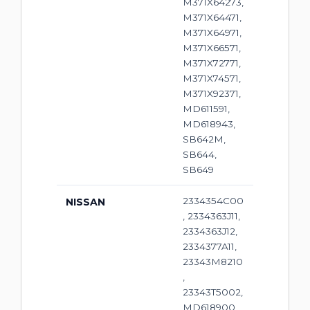
M371X64273,
M371X64471,
M371X64971,
M371X66571,
M371X72771,
M371X74571,
M371X92371,
MD611591,
MD618943,
SB642M,
SB644,
SB649
2334354C00
NISSAN
, 2334363J11,
2334363J12,
2334377A11,
23343M8210
,
23343T5002,
MD618900