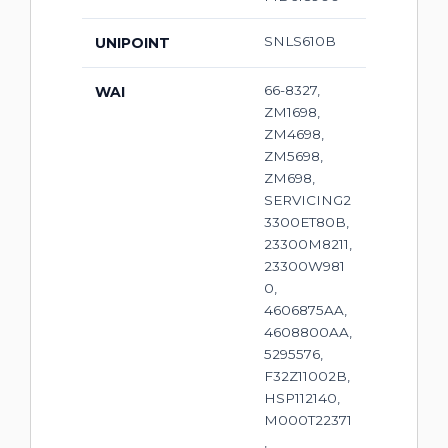
SNLS610B
UNIPOINT
66-8327,
WAI
ZM1698,
ZM4698,
ZM5698,
ZM698,
SERVICING2
3300ET80B,
23300M8211,
23300W981
0,
4606875AA,
4608800AA,
5295576,
F32Z11002B,
HSP112140,
M000T22371
,