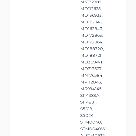
M3T32989,
MD112625,
MD136933,
MD162842,
MD162843,
MD172863,
MD172864,
MD188720,
MD188721,
MD309471,
MD313327,
MN176584,
MP112043,
MR994145,
S114389A,
S114881,
S5019,
S5024,
STM0040,
STM0040W
A, STM0635,