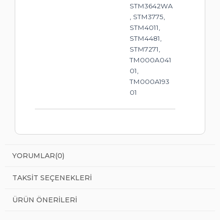
STM3642WA
, STM3775,
STM4011,
STM4481,
STM7271,
TM000A041
01,
TM000A193
01
YORUMLAR
(0)
TAKSIT SEÇENEKLERI
ÜRÜN ÖNERILERI