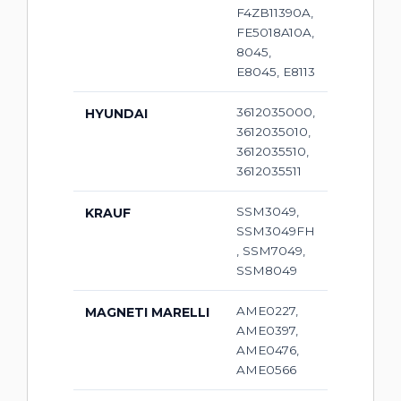
F4ZB11390A,
FE5018A10A,
8045,
E8045, E8113
3612035000,
HYUNDAI
3612035010,
3612035510,
3612035511
SSM3049,
KRAUF
SSM3049FH
, SSM7049,
SSM8049
AME0227,
MAGNETI MARELLI
AME0397,
AME0476,
AME0566