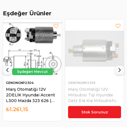
Eşdeğer Ürünler
GENONGNP2304
GENONGNP2305
Marş Otomatiği 12V
Marş Otomatiği 12V
2DELİK Hyundai Accent
Mıtsubısi Tip Hyundai
L300 Mazda 323 626 |
Getz Era Kia Mitsubishi
GENON GNP2304
L200 L300 Ym Colt
₺1.261,15
₺1.261,15
Galant Lancer Paj
Stok Sorunuz
ZM4699 Hyundai Accent
El | GENON GNP2305