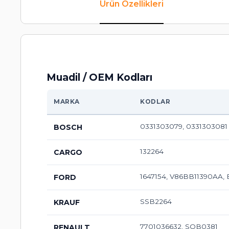
Ürün Özellikleri
Muadil / OEM Kodları
MARKA
KODLAR
0331303079, 0331303081
BOSCH
132264
CARGO
1647154, V86BB11390AA, 
FORD
SSB2264
KRAUF
7701036632, SQB0381
RENAULT