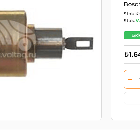
Bosc
Stok K
Stok:
V
Eşde
₺1.6