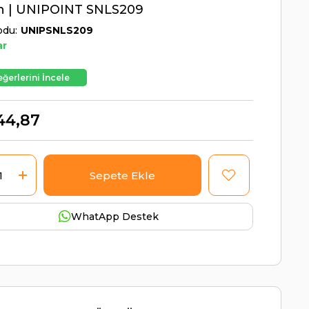
h | UNIPOINT SNLS209
odu
UNIPSNLS209
ar
ğerlerini İncele
44,87
WhatApp Destek