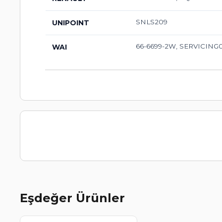
SNLS209
UNIPOINT
66-6699-2W, SERVICING0
WAI
Eşdeğer Ürünler