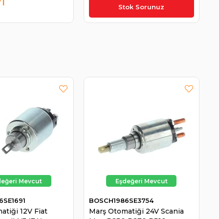
71
₺895,19
Stok Sorunuz
6SE1691
BOSCH1986SE3754
atiği 12V Fiat
Marş Otomatiği 24V Scania