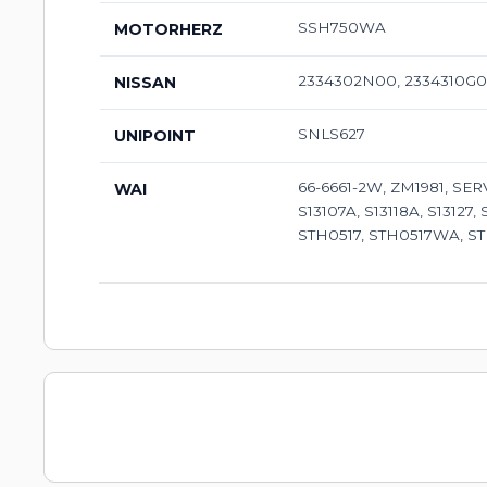
SSH750WA
MOTORHERZ
2334302N00, 2334310G00
NISSAN
SNLS627
UNIPOINT
66-6661-2W, ZM1981, SER
WAI
S13107A, S13118A, S13127,
STH0517, STH0517WA, S