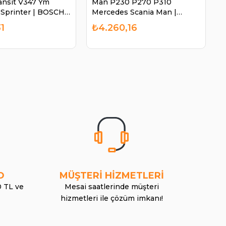
ansit V347 Ym
Man P230 P270 P310
Sprinter | BOSCH
Mercedes Scania Man |
1
BOSCH 1986SE3754
1
₺4.260,16
O
MÜŞTERİ HİZMETLERİ
0 TL ve
Mesai saatlerinde müşteri
hizmetleri ile çözüm imkanı!