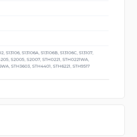
S13106, S13106A, S13106B, S13106C, S13107,
, S14205, S2005, S2007, STH0221, STH0221WA,
WA, STH3603, STH4401, STH6221, STH9517