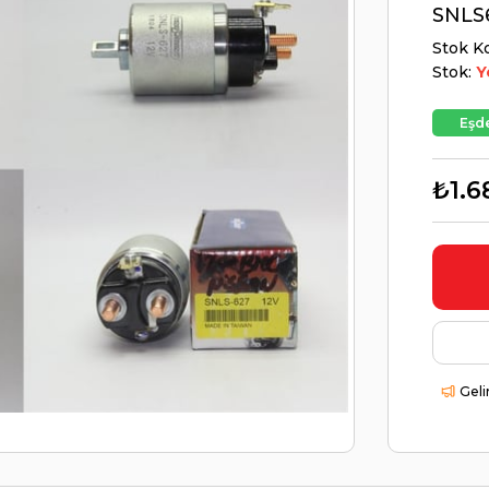
SNLS
Stok K
Stok:
Y
Eşde
₺1.6
Geli