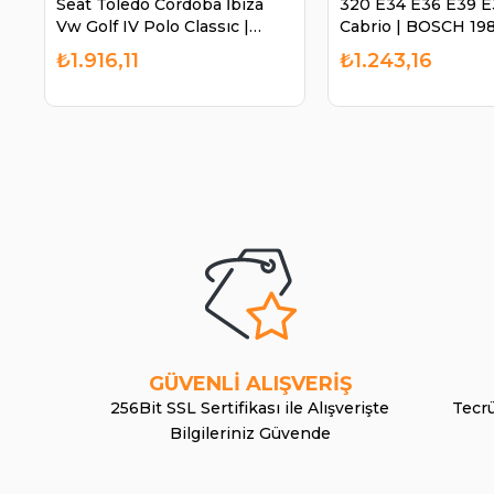
Seat Toledo Cordoba İbiza
320 E34 E36 E39 E
Vw Golf IV Polo Classıc |
Cabrio | BOSCH 19
BOSCH 1986SE1655
₺1.916,11
₺1.243,16
GÜVENLİ ALIŞVERİŞ
256Bit SSL Sertifikası ile Alışverişte
Tecrü
Bilgileriniz Güvende