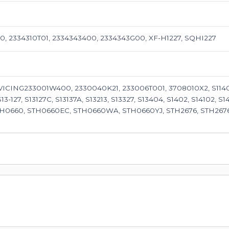
, 2334310T01, 2334343400, 2334343G00, XF-H1227, SQHI227
VICING233001W400, 2330040K21, 233006T001, 3708010X2, S11402, 
 S13-127, S13127C, S13137A, S13213, S13327, S13404, S1402, S14102
TH0660, STH0660EC, STH0660WA, STH0660YJ, STH2676, STH2676