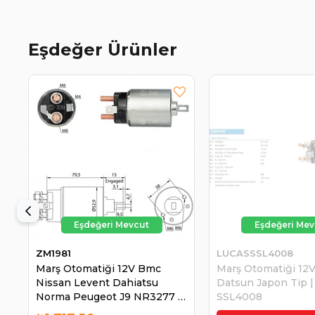
Eşdeğer Ürünler
ZM1981
LUCASSSL4008
Marş Otomatiği 12V Bmc
Marş Otomatiği 12
Nissan Levent Dahiatsu
Datsun Japon Tip 
Norma Peugeot J9 NR3277 |
SSL4008
ZM 1981