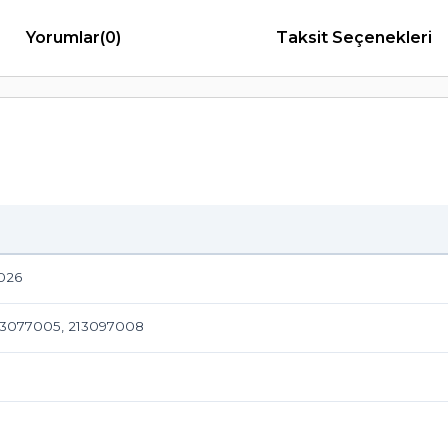
Yorumlar
(0)
Taksit Seçenekleri
8026
213077005, 213097008