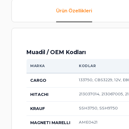
Ürün Özellikleri
Muadil / OEM Kodları
MARKA
KODLAR
133750, CBS3229, 12V, E
CARGO
213037014, 213067005, 
HITACHI
SSH3750, SSH9750
KRAUF
AME0421
MAGNETI MARELLI