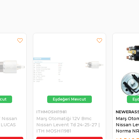
ITHMOSHI1981
NEWERASS
V Nıssan
Marş Otomatiği 12V Bmc
Marş Otom
| LUCAS
Nıssan Levent Td 24-25-27 |
Nissan Le
ITH MOSHI1981
Norma NR
Skyster 