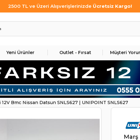
2500 TL ve Üzeri Alışverişlerinizde
Ücretsiz Kargo!
Yeni Ürünler
Outlet - Fırsat
Müşteri Yoru
i 12V Bmc Nissan Datsun SNLS627 | UNIPOINT SNLS627
Marş 