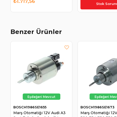
₺1.717,56
₺1.550,00
Stok Sorun
Benzer Ürünler
BOSCH1986SE1655
BOSCH1986SE1673
Marş Otomatiği 12V Audi A3
Marş Otomatiği 1