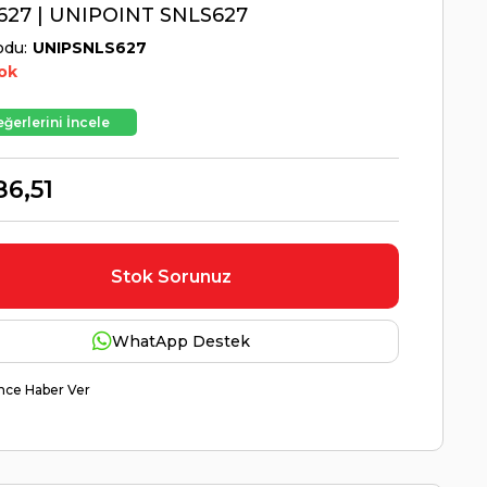
627 | UNIPOINT SNLS627
odu
UNIPSNLS627
ok
ğerlerini İncele
86,51
Stok Sorunuz
WhatApp Destek
nce Haber Ver