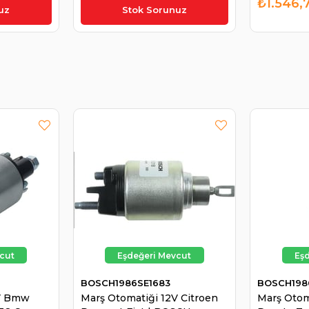
₺951,82
₺1.546,
uz
Stok Sorunuz
BOSCH1986SE1683
BOSCH198
2V Bmw
Marş Otomatiği 12V Citroen
Marş Otom