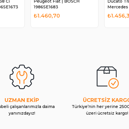
38 Cı
Peugeot Fiat | BOSCH
Ducato Tr
86SE1673
1986SE1683
Mercedes 
1986SE169
₺1.460,70
₺1.456,3
UZMAN EKİP
ÜCRETSİZ KARG
beli çalışanlarımızla daima
Türkiye’nin her yerine 250
yanınızdayız!
üzeri ücretsiz kargo!