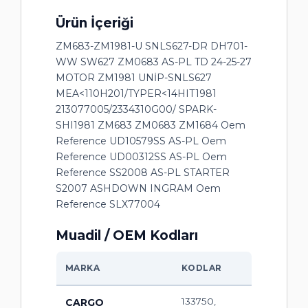
Ürün İçeriği
ZM683-ZM1981-U SNLS627-DR DH701-
WW SW627 ZM0683 AS-PL TD 24-25-27
MOTOR ZM1981 UNİP-SNLS627
MEA<110H201/TYPER<14HIT1981
213077005/2334310G00/ SPARK-
SHI1981 ZM683 ZM0683 ZM1684 Oem
Reference UD10579SS AS-PL Oem
Reference UD00312SS AS-PL Oem
Reference SS2008 AS-PL STARTER
S2007 ASHDOWN INGRAM Oem
Reference SLX77004
Muadil / OEM Kodları
MARKA
KODLAR
133750,
CARGO