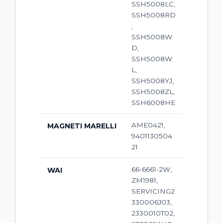
SSH5008LC,
SSH5008RD
,
SSH5008W
D,
SSH5008W
L,
SSH5008YJ,
SSH5008ZL,
SSH6008HE
AME0421,
MAGNETI MARELLI
9401130504
21
66-6661-2W,
WAI
ZM1981,
SERVICING2
330006J03,
2330010T02,