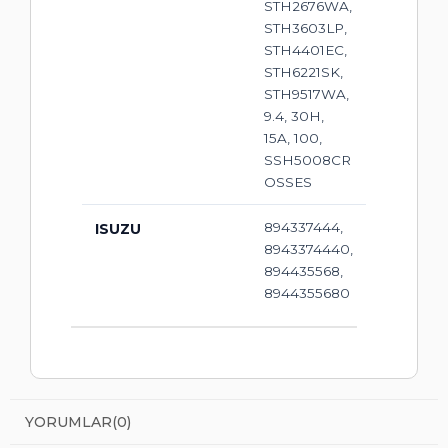
STH2676WA,
STH3603LP,
STH4401EC,
STH6221SK,
STH9517WA,
9.4, 30H,
15A, 100,
SSH5008CR
OSSES
894337444,
ISUZU
8943374440,
894435568,
8944355680
YORUMLAR
(0)