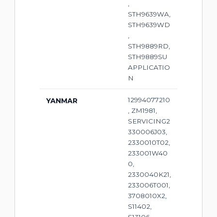
,
STH9639WA,
STH9639WD
,
STH9889RD,
STH9889SU
APPLICATIO
N
12994077210
YANMAR
, ZM1981,
SERVICING2
330006J03,
2330010T02,
233001W40
0,
2330040K21,
233006T001,
3708010X2,
S11402,
S13106,