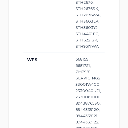
STH2676,
STH2676SK,
STH2676WA,
STH3603LP,
STH3603YJ,
STH4401EC,
STH6221SK,
STH9517WA
668159,
WPS
6681751,
ZM3981,
SERVICING2
33001W400,
2330040K21,
233006T001,
8943876530,
8944339120,
8944339121,
8944339122,