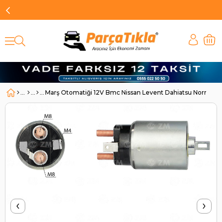
Marş Otomatiği 12V Bmc Nissan Levent Dahiatsu Norma P
‹
›