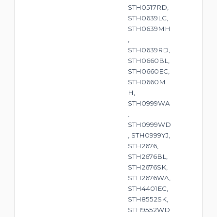
STH0517RD,
STH0639LC,
STH0639MH
,
STH0639RD,
STH0660BL,
STH0660EC,
STH0660M
H,
STH0999WA
,
STH0999WD
, STH0999YJ,
STH2676,
STH2676BL,
STH2676SK,
STH2676WA,
STH4401EC,
STH8552SK,
STH9552WD