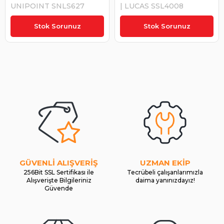
UNIPOINT SNLS627
| LUCAS SSL4008
₺1.687,12
₺1.550,00
Stok Sorunuz
Stok Sorunuz
GÜVENLİ ALIŞVERİŞ
UZMAN EKİP
256Bit SSL Sertifikası ile
Tecrübeli çalışanlarımızla
Alışverişte Bilgileriniz
daima yanınızdayız!
Güvende