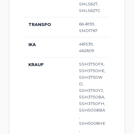
SNLS627,
SNLS627C
66-8159,
TRANSPO
SND1767
461539,
IKA
462609
SSH3750FX,
KRAUF
SSH3750HE,
SSH3750W
D,
SSH3750YJ,
SSH3750BA,
SSH3750FH,
SSH5008BA
,
SSH5008HE
,