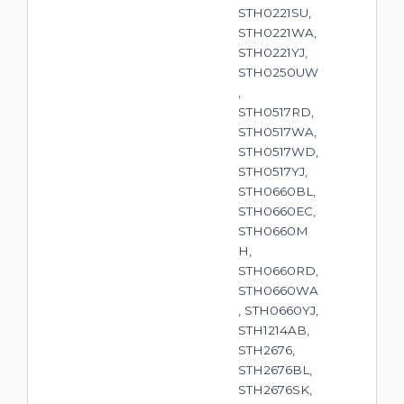
STH0221SU,
STH0221WA,
STH0221YJ,
STH0250UW
,
STH0517RD,
STH0517WA,
STH0517WD,
STH0517YJ,
STH0660BL,
STH0660EC,
STH0660M
H,
STH0660RD,
STH0660WA
, STH0660YJ,
STH1214AB,
STH2676,
STH2676BL,
STH2676SK,