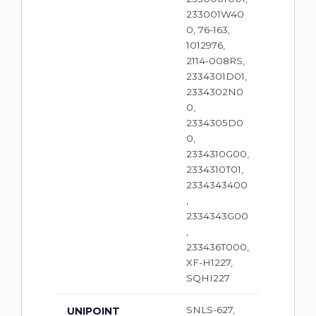
233001W40
0, 76-163,
1012976,
2114-008RS,
2334301D01,
2334302N0
0,
2334305D0
0,
2334310G00,
2334310T01,
2334343400
,
2334343G00
,
233436T000,
XF-H1227,
SQHI227
SNLS-627,
UNIPOINT