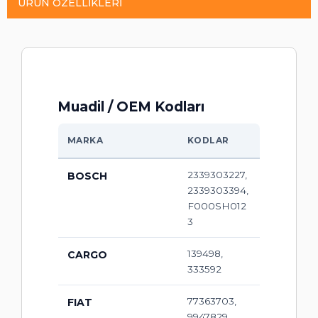
ÜRÜN ÖZELLIKLERI
Muadil / OEM Kodları
MARKA
KODLAR
2339303227,
BOSCH
2339303394,
F000SH012
3
139498,
CARGO
333592
77363703,
FIAT
9947829,