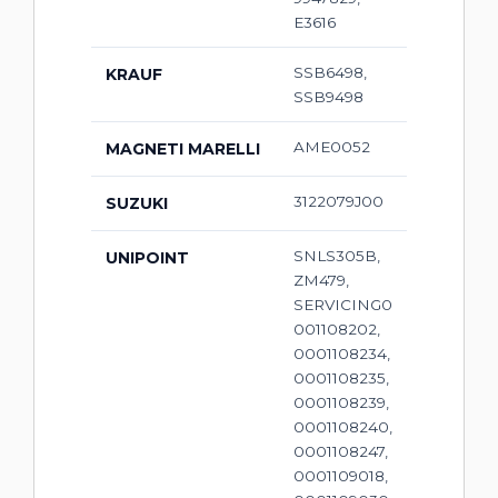
E3616
SSB6498,
KRAUF
SSB9498
AME0052
MAGNETI MARELLI
3122079J00
SUZUKI
SNLS305B,
UNIPOINT
ZM479,
SERVICING0
001108202,
0001108234,
0001108235,
0001108239,
0001108240,
0001108247,
0001109018,