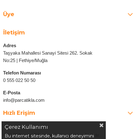
Üye
İletişim
Adres
Taşyaka Mahallesi Sanayi Sitesi 262. Sokak
No:25 | Fethiye/Muğla
Telefon Numarası
0 555 022 50 50
E-Posta
info@parcatikla.com
Hızlı Erişim
Çerez Kullanımı
©2025
Parcatikla.com
| Tüm Hakları Saklıdır.
Bu internet sitesinde, kullanıcı deneyimini