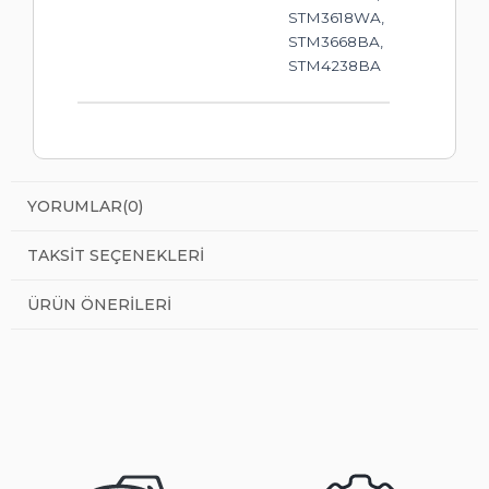
STM3618WA,
STM3668BA,
STM4238BA
YORUMLAR
(0)
TAKSIT SEÇENEKLERI
ÜRÜN ÖNERILERI