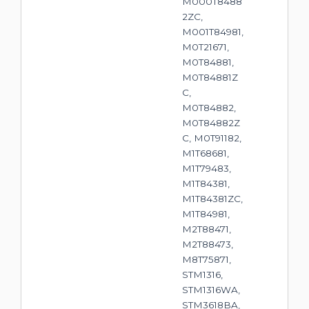
M000T8488
2ZC,
M001T84981,
M0T21671,
M0T84881,
M0T84881Z
C,
M0T84882,
M0T84882Z
C, M0T91182,
M1T68681,
M1T79483,
M1T84381,
M1T84381ZC,
M1T84981,
M2T88471,
M2T88473,
M8T75871,
STM1316,
STM1316WA,
STM3618BA,