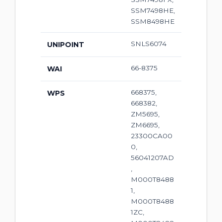
SSM7498HE,
SSM8498HE
SNLS6074
UNIPOINT
66-8375
WAI
668375,
WPS
668382,
ZM5695,
ZM6695,
23300CA00
0,
56041207AD
,
M000T8488
1,
M000T8488
1ZC,