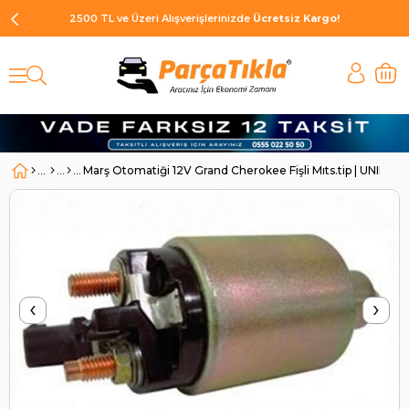
2500 TL ve Üzeri Alışverişlerinizde
Ücretsiz Kargo!
Marş Otomatiği 12V Grand Cherokee Fişli Mıts.tip | UNIPO
‹
›