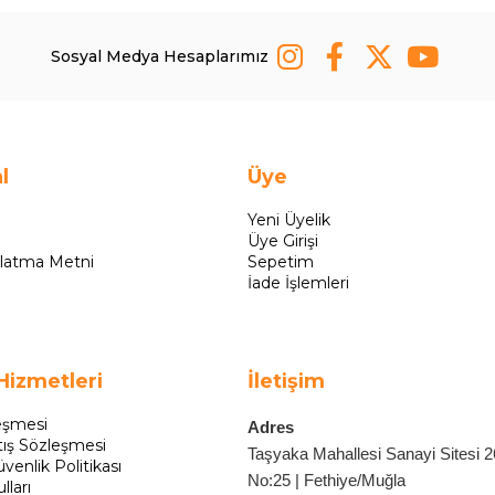
Sosyal Medya Hesaplarımız
l
Üye
Yeni Üyelik
Üye Girişi
latma Metni
Sepetim
İade İşlemleri
Hizmetleri
İletişim
eşmesi
Adres
tış Sözleşmesi
Taşyaka Mahallesi Sanayi Sitesi 
üvenlik Politikası
No:25 | Fethiye/Muğla
lları