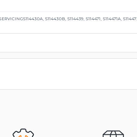
SERVICINGS114430A, S114430B, S114439, S114471, S114471A, S11447