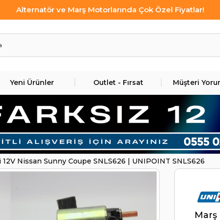
Alternatör ve Marş Motorlarında Çok Özel Fiyatlar!
Yeni Ürünler
Outlet - Fırsat
Müşteri Yoru
i 12V Nissan Sunny Coupe SNLS626 | UNIPOINT SNLS626
Marş 