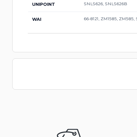
SNLS626, SNLS626B
UNIPOINT
66-8121, ZM1585, ZM585, 
WAI