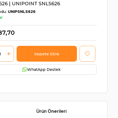
626 | UNIPOINT SNLS626
odu
UNIPSNLS626
ar
87,70
WhatApp Destek
Ürün Önerileri