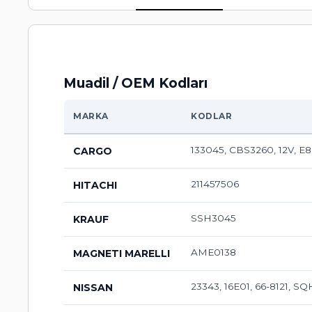
Muadil / OEM Kodları
MARKA
KODLAR
133045, CBS3260, 12V, E
CARGO
211457506
HITACHI
SSH3045
KRAUF
AME0138
MAGNETI MARELLI
23343, 16E01, 66-8121, SQ
NISSAN