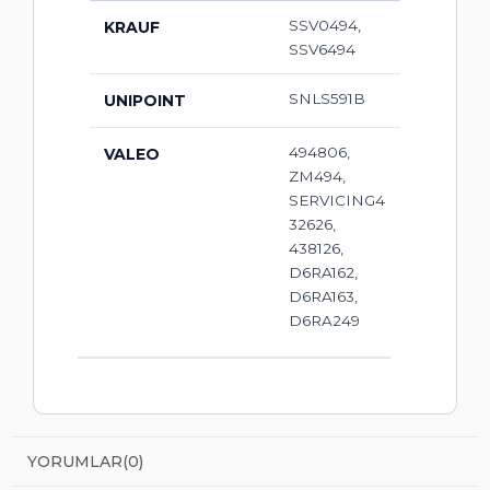
SSV0494,
KRAUF
SSV6494
SNLS591B
UNIPOINT
494806,
VALEO
ZM494,
SERVICING4
32626,
438126,
D6RA162,
D6RA163,
D6RA249
YORUMLAR
(0)