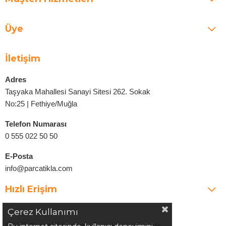
Üye
İletişim
Adres
Taşyaka Mahallesi Sanayi Sitesi 262. Sokak
No:25 | Fethiye/Muğla
Telefon Numarası
0 555 022 50 50
E-Posta
info@parcatikla.com
Hızlı Erişim
Çerez Kullanımı
©2025
Parcatikla.com
| Tüm Hakları Saklıdır.