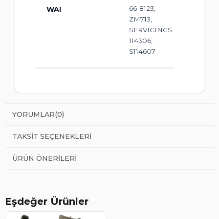
66-8123,
WAI
ZM713,
SERVICINGS
114306,
S114607
YORUMLAR
(0)
TAKSIT SEÇENEKLERI
ÜRÜN ÖNERILERI
Eşdeğer Ürünler