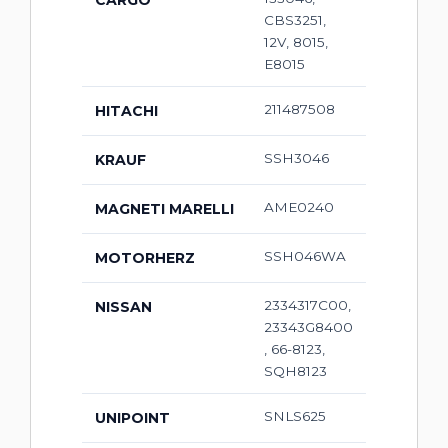
CBS3251,
12V, 8015,
E8015
211487508
HITACHI
SSH3046
KRAUF
AME0240
MAGNETI MARELLI
SSH046WA
MOTORHERZ
2334317C00,
NISSAN
23343G8400
, 66-8123,
SQH8123
SNLS625
UNIPOINT