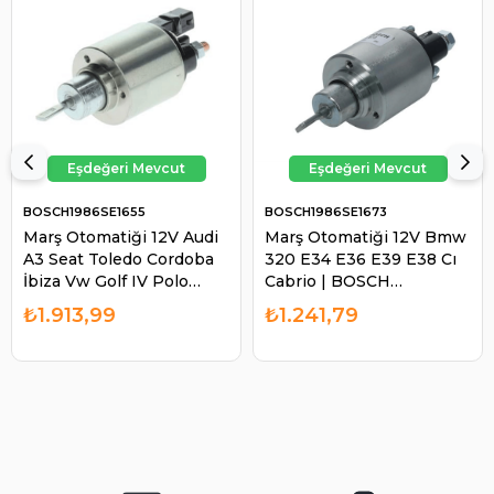
BOSCH1986SE1655
BOSCH1986SE1673
Marş Otomatiği 12V Audi
Marş Otomatiği 12V Bmw
A3 Seat Toledo Cordoba
320 E34 E36 E39 E38 Cı
İbiza Vw Golf IV Polo
Cabrio | BOSCH
Classıc | BOSCH
1986SE1673
₺1.913,99
₺1.241,79
1986SE1655