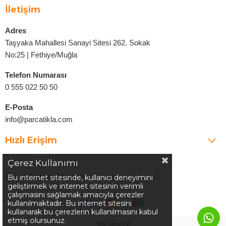
İletişim
Adres
Taşyaka Mahallesi Sanayi Sitesi 262. Sokak
No:25 | Fethiye/Muğla
Telefon Numarası
0 555 022 50 50
E-Posta
info@parcatikla.com
Hızlı Erişim
Çerez Kullanımı
©2025
Parcatikla.com
| Tüm Hakları Saklıdır.
Bu internet sitesinde, kullanıcı deneyimini
geliştirmek ve internet sitesinin verimli
çalışmasını sağlamak amacıyla çerezler
kullanılmaktadır. Bu internet sitesini
kullanarak bu çerezlerin kullanılmasını kabul
etmiş olursunuz.