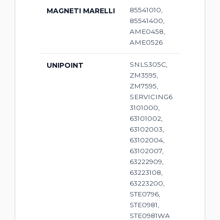
85541010,
MAGNETI MARELLI
85541400,
AME0458,
AME0526
SNLS305C,
UNIPOINT
ZM3595,
ZM7595,
SERVICING6
3101000,
63101002,
63102003,
63102004,
63102007,
63222909,
63223108,
63223200,
STE0796,
STE0981,
STE0981WA