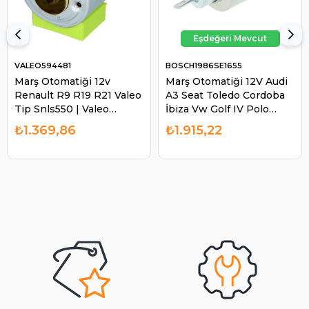
VALEO594481
BOSCH1986SE1655
Marş Otomatiği 12v
Marş Otomatiği 12V Audi
Renault R9 R19 R21 Valeo
A3 Seat Toledo Cordoba
Tip Snls550 | Valeo
İbiza Vw Golf IV Polo
594481
Classıc | BOSCH
₺1.369,86
₺1.915,22
1986SE1655