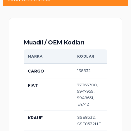
Muadil / OEM Kodları
MARKA
KODLAR
138532
CARGO
77363708,
FIAT
9947959,
9948651,
E4742
SSE8532,
KRAUF
SSE8532HE