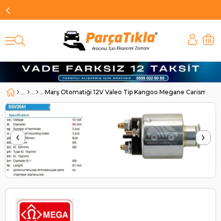
Marş Otomatiği 12V Valeo Tip Kangoo Megane Carisma Vi
‹
›