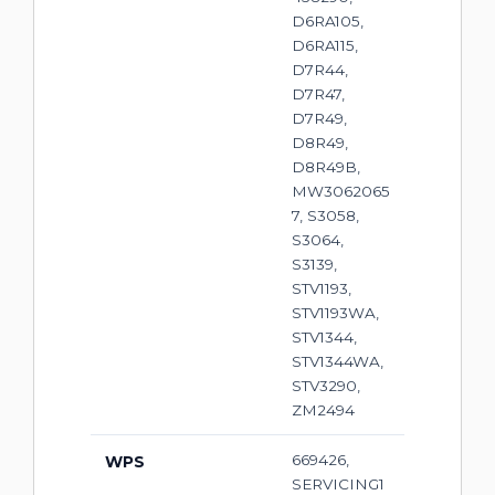
D6RA105,
D6RA115,
D7R44,
D7R47,
D7R49,
D8R49,
D8R49B,
MW3062065
7, S3058,
S3064,
S3139,
STV1193,
STV1193WA,
STV1344,
STV1344WA,
STV3290,
ZM2494
669426,
WPS
SERVICING1