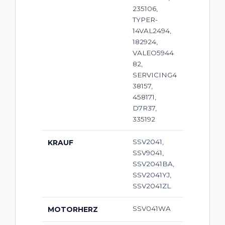
235106,
TYPER-
14VAL2494,
182924,
VALEO5944
82,
SERVICING4
38157,
458171,
D7R37,
335192
SSV2041,
KRAUF
SSV9041,
SSV2041BA,
SSV2041YJ,
SSV2041ZL
SSV041WA
MOTORHERZ