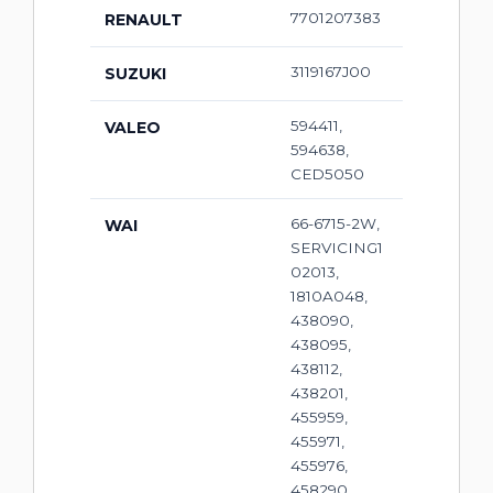
7701207383
RENAULT
3119167J00
SUZUKI
594411,
VALEO
594638,
CED5050
66-6715-2W,
WAI
SERVICING1
02013,
1810A048,
438090,
438095,
438112,
438201,
455959,
455971,
455976,
458290,