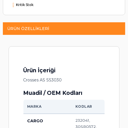
Kritik Stok
ÜRÜN ÖZELLIKLERI
Ürün İçeriği
Crosses AS SS3030
Muadil / OEM Kodları
MARKA
KODLAR
232041,
CARGO
30SR0572,