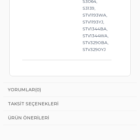
S3064,
S3139,
STV1193WA,
STV1193YJ,
STV1344BA,
STV1344WA,
STV3290BA,
STV3290YJ
YORUMLAR
(0)
TAKSIT SEÇENEKLERI
ÜRÜN ÖNERILERI