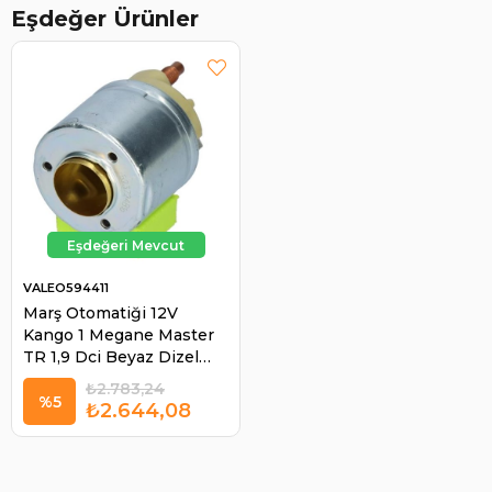
Eşdeğer Ürünler
VALEO594411
Marş Otomatiği 12V
Kango 1 Megane Master
TR 1,9 Dci Beyaz Dizel
Suzuki Grand Vitara |
₺2.783,24
VALEO 594411
%5
₺2.644,08