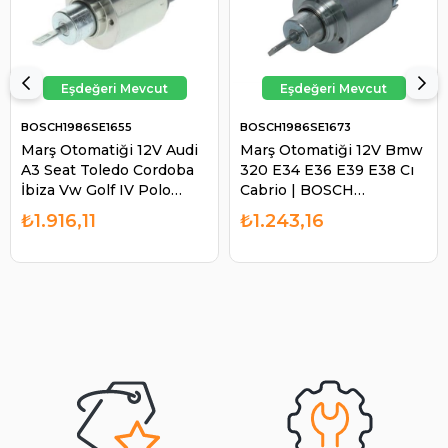
BOSCH1986SE1655
BOSCH1986SE1673
Marş Otomatiği 12V Audi
Marş Otomatiği 12V Bmw
A3 Seat Toledo Cordoba
320 E34 E36 E39 E38 Cı
İbiza Vw Golf IV Polo
Cabrio | BOSCH
Classıc | BOSCH
1986SE1673
₺1.916,11
₺1.243,16
1986SE1655