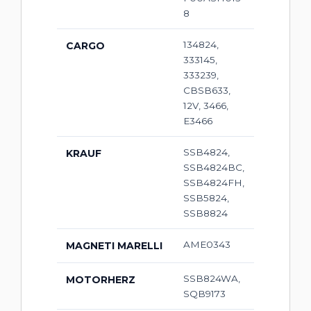
8
134824,
CARGO
333145,
333239,
CBSB633,
12V, 3466,
E3466
SSB4824,
KRAUF
SSB4824BC,
SSB4824FH,
SSB5824,
SSB8824
AME0343
MAGNETI MARELLI
SSB824WA,
MOTORHERZ
SQB9173