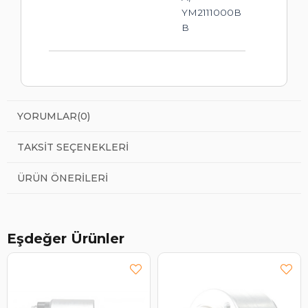
YM2111000B
B
YORUMLAR
(0)
TAKSIT SEÇENEKLERI
ÜRÜN ÖNERILERI
Eşdeğer Ürünler