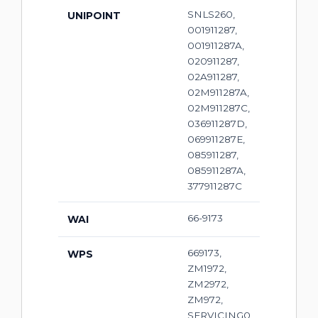
SNLS260,
UNIPOINT
001911287,
001911287A,
020911287,
02A911287,
02M911287A,
02M911287C,
036911287D,
069911287E,
085911287,
085911287A,
377911287C
66-9173
WAI
669173,
WPS
ZM1972,
ZM2972,
ZM972,
SERVICING0