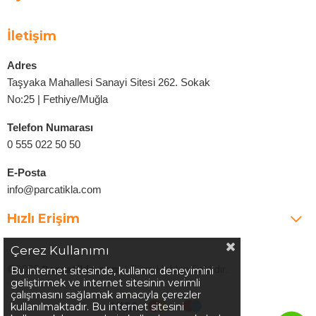
İletişim
Adres
Taşyaka Mahallesi Sanayi Sitesi 262. Sokak
No:25 | Fethiye/Muğla
Telefon Numarası
0 555 022 50 50
E-Posta
info@parcatikla.com
Hızlı Erişim
Çerez Kullanımı
©2025
Parcatikla.com
| Tüm Hakları Saklıdır.
Bu internet sitesinde, kullanıcı deneyimini
geliştirmek ve internet sitesinin verimli
çalışmasını sağlamak amacıyla çerezler
kullanılmaktadır. Bu internet sitesini