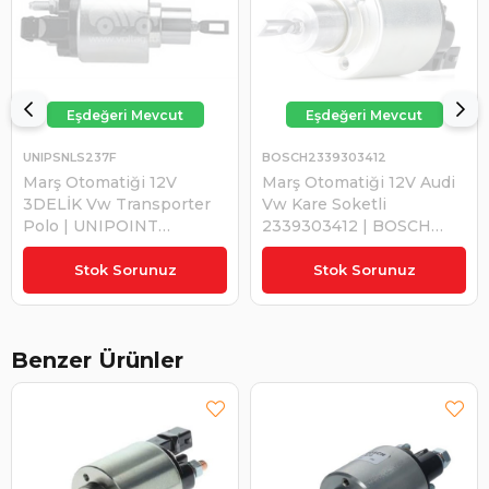
UNIPSNLS237F
BOSCH2339303412
Marş Otomatiği 12V
Marş Otomatiği 12V Audi
3DELİK Vw Transporter
Vw Kare Soketli
Polo | UNIPOINT
2339303412 | BOSCH
SNLS237F
2339303412
₺1.276,63
₺2.203,97
Stok Sorunuz
Stok Sorunuz
Benzer Ürünler