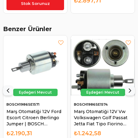
₺4.383,31
₺2.897,71
M9T88371 M9T84771
Axor 1840 (M9T20171) |
Stok Sorunuz
WUTSE-83104 SNLS771A
ZM 3898
SD018 | UNIPOINT
SNLS754F
Benzer Ürünler
BOSCH1986SE1571
BOSCH1986SE1574
Marş Otomatiği 12V Ford
Marş Otomatiği 12V Vw
Escort Citroen Berlingo
Volkswagen Golf Passat
Jumper | BOSCH
Jetta Fiat Tipo Fiorino
1986SE1571
Tempra Alfa Romeo Audi
₺2.190,31
₺1.242,58
100 200 Tek Fişli |