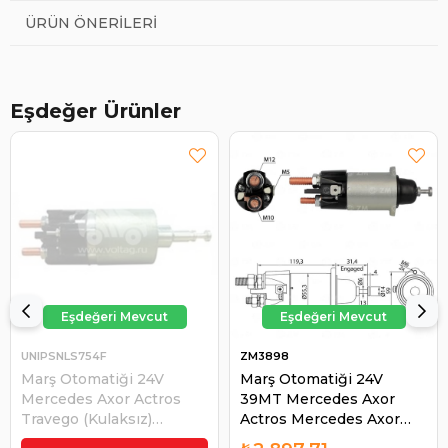
ÜRÜN ÖNERILERI
Eşdeğer Ürünler
UNIPSNLS754F
ZM3898
Marş Otomatiği 24V
Marş Otomatiği 24V
Mercedes Axor Actros
39MT Mercedes Axor
Travego (Kulaksız)
Actros Mercedes Axor
SNLS754F M373X16671
Actros Mercedes Benz